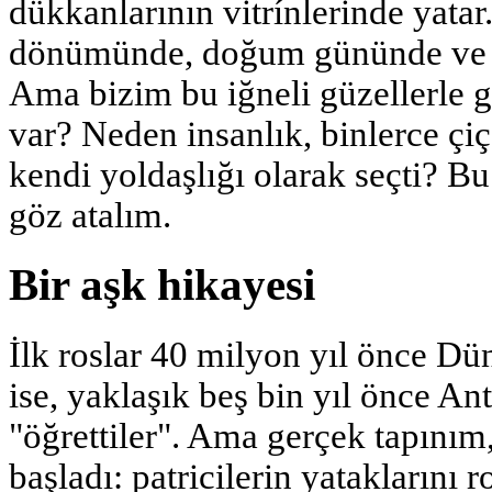
dükkanlarının vitrínlerinde yatar
dönümünde, doğum gününde ve ce
Ama bizim bu iğneli güzellerle 
var? Neden insanlık, binlerce çi
kendi yoldaşlığı olarak seçti? Bu 
göz atalım.
Bir aşk hikayesi
İlk roslar 40 milyon yıl önce Dün
ise, yaklaşık beş bin yıl önce Ant
"öğrettiler". Ama gerçek tapını
başladı: patricilerin yataklarını r