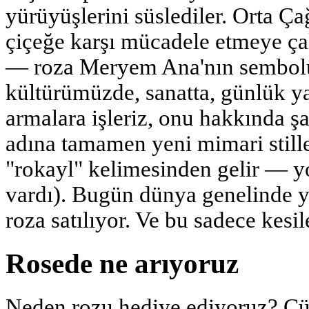
yürüyüşlerini süslediler. Orta Çağ
çiçeğe karşı mücadele etmeye çal
— roza Meryem Ana'nın sembolü
kültürümüzde, sanatta, günlük y
armalara işleriz, onu hakkında şa
adına tamamen yeni mimari stille
"rokayl" kelimesinden gelir — y
vardı). Bugün dünya genelinde y
roza satılıyor. Ve bu sadece kesil
Rosede ne arıyoruz
Neden rozu hediye ediyoruz? Ç