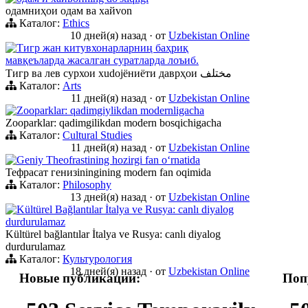
одамниҳои одам ва хайvon
Каталог:
Ethics
10 дней(я) назад
·
от
Uzbekistan Online
Тигр жан китувхонарларниң баҳриқ
мавқеъларда жасалган суратларда лоъиб.
Тигр ва лев сурхои хudojёниёти даврҳои مختلف
Каталог:
Arts
11 дней(я) назад
·
от
Uzbekistan Online
Zooparklar: qadimgiylikdan modernligacha
Zooparklar: qadimgilikdan modern bosqichigacha
Каталог:
Cultural Studies
11 дней(я) назад
·
от
Uzbekistan Online
Geniy Theofrastining hozirgi fan oʻrnatida
Тефрасат генизiningining modern fan oqimida
Каталог:
Philosophy
13 дней(я) назад
·
от
Uzbekistan Online
Kültürel Bağlantılar İtalya ve Rusya: canlı diyalog
durdurulamaz
Kültürel bağlantılar İtalya ve Rusya: canlı diyalog
durdurulamaz
Каталог:
Культурология
18 дней(я) назад
·
от
Uzbekistan Online
Новые публикации:
Поп