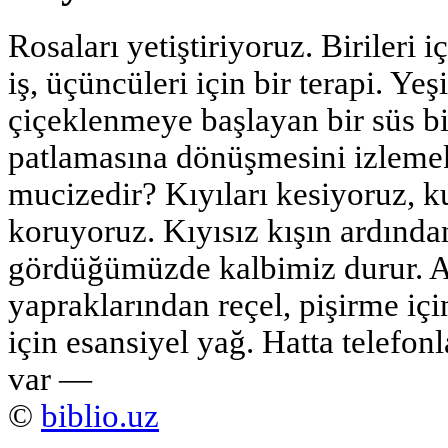
Rosaları yetiştiriyoruz. Birileri iç
iş, üçüncüleri için bir terapi. Yeş
çiçeklenmeye başlayan bir süs bi
patlamasına dönüşmesini izleme
mucizedir? Kıyıları kesiyoruz, ku
koruyoruz. Kıyısız kışın ardından
gördüğümüzde kalbimiz durur. Ay
yapraklarından reçel, pişirme iç
için esansiyel yağ. Hatta telefon
var —
©
biblio.uz