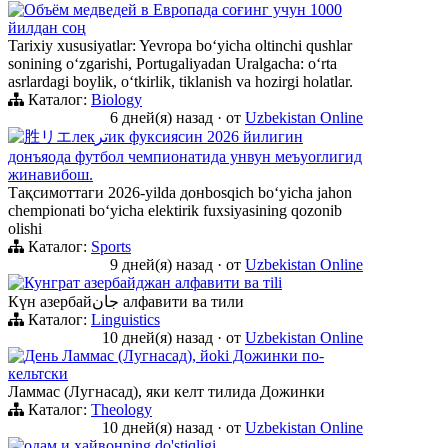
Объём медведей в Европада соғинг учун 1000
йилдан соң
Tarixiy xususiyatlar: Yevropa boʻyicha oltinchi qushlar
sonining oʻzgarishi, Portugaliyadan Uralgacha: oʻrta
asrlardagi boylik, oʻtkirlik, tiklanish va hozirgi holatlar.
Каталог:
Biology
6 дней(я) назад
·
от
Uzbekistan Online
胜リエлекترик фуксиясин 2026 йилигин
донъяода футбол чемпионатида унвун меъyorлигид
жинавибош.
Тақсимоттаги 2026-yilda донbosqich boʻyicha jahon
chempionati boʻyicha elektirik fuxsiyasining qozonib
olishi
Каталог:
Sports
9 дней(я) назад
·
от
Uzbekistan Online
Кунграт азербайджан алфавити ва тili
Күн азербайجان алфавити ва тили
Каталог:
Linguistics
10 дней(я) назад
·
от
Uzbekistan Online
День Ламмас (Лугнасад), йoki Дожинки по-
кельтски
Ламмас (Лугнасад), яки келт тилида Дожинки
Каталог:
Theology
10 дней(я) назад
·
от
Uzbekistan Online
одам и хайвонning do'stiqligi