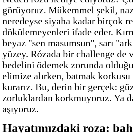
görüyoruz. Mükemmel şekil, naz
neredeyse siyaha kadar birçok r
dökülemeyenleri ifade eder. Kır
beyaz "sen masumsun", sarı "ar
yüzey. Rózada bir challenge de va
bedelini ödemek zorunda olduğu
elimize alırken, batmak korkusu
kurarız. Bu, derin bir gerçek: gü
zorluklardan korkmuyoruz. Ya 
aşıyoruz.
Hayatımızdaki roza: bah