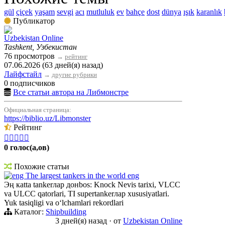
gül
çiçek
yaşam
sevgi
acı
mutluluk
ev
bahçe
dost
dünya
ışık
karanlık
Публикатор
Uzbekistan Online
Tashkent, Узбекистан
76 просмотров
→
рейтинг
07.06.2026 (63 дней(я) назад)
Лайфстайл
→
другие рубрики
0 подписчиков
Все статьи автора на Либмонстре
Официальная страница:
https://biblio.uz/Libmonster
Рейтинг





0 голос(а,ов)
Похожие статьи
eng The largest tankers in the world eng
Эң кatta tankerлар донbos: Knock Nevis tarixi, VLCC
va ULCC qatorlari, TI supertankerлар xususiyatlari.
Yuk tasiqligi va oʻlchamlari rekordlari
Каталог:
Shipbuilding
3 дней(я) назад
·
от
Uzbekistan Online