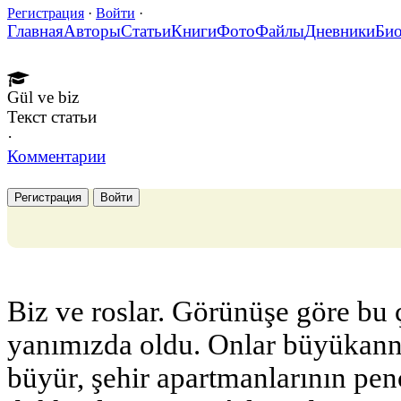
Регистрация
·
Войти
·
Главная
Авторы
Статьи
Книги
Фото
Файлы
Дневники
Би
Gül ve biz
Текст статьи
·
Комментарии
Регистрация
Войти
Biz ve roslar. Görünüşe göre bu 
yanımızda oldu. Onlar büyükann
büyür, şehir apartmanlarının penc