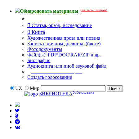
делитесь с миром!
Обнародовать материалы
Тип публикации
Статья, обзор, исследование
Книга
Художественная проза или поэзия
Запись в личном дневнике (блоге)
Фотодокументы
Файл(ы): PDF\DOC\RAR\ZIP и др.
Биография
Аудиокнига или иной звуковой файл
Дополнительные опции:
Создать голосование
UZ
Мир
Узбекистана
БИБЛИОТЕКА