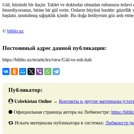
Gül, hüzünlü bir ilaçtır. Tablet ve doktorlar olmadan ruhunuzu tedavi 
hissediyorsanız, birine bir gül verin. Onların büyüsü basittir: güzell
başlatır, unutulmuş sığışıklık içinde. Bu doğa hediyesini göz ardı e
©
biblio.uz
Постоянный адрес данной публикации:
https://biblio.uz/m/articles/view/Gül-ve-ruh-hali
Публикатор:
Uzbekistan Online
→
Контакты и другие материалы (стать
Официальная страница автора на Либмонстре:
https://bibl
Искать материалы публикатора в системах:
Либмонстр (в