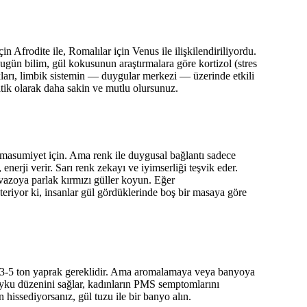
in Afrodite ile, Romalılar için Venus ile ilişkilendiriliyordu.
gün bilim, gül kokusunun araştırmalara göre kortizol (stres
arı, limbik sistemin — duygular merkezi — üzerinde etkili
tik olarak daha sakin ve mutlu olursunuz.
ler masumiyet için. Ama renk ile duygusal bağlantı sadece
, enerji verir. Sarı renk zekayı ve iyimserliği teşvik eder.
, vazoya parlak kırmızı güller koyun. Eğer
teriyor ki, insanlar gül gördüklerinde boş bir masaya göre
çin 3-5 ton yaprak gereklidir. Ama aromalamaya veya banyoya
, uyku düzenini sağlar, kadınların PMS semptomlarını
n hissediyorsanız, gül tuzu ile bir banyo alın.