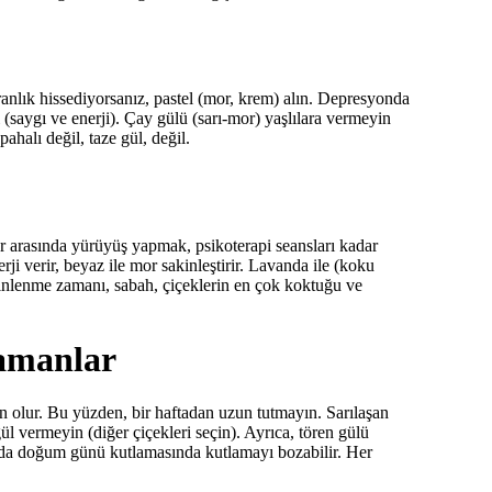
aranlık hissediyorsanız, pastel (mor, krem) alın. Depresyonda
(saygı ve enerji). Çay gülü (sarı-mor) yaşlılara vermeyin
halı değil, taze gül, değil.
lar arasında yürüyüş yapmak, psikoterapi seansları kadar
nerji verir, beyaz ile mor sakinleştirir. Lavanda ile (koku
 dinlenme zamanı, sabah, çiçeklerin en çok koktuğu ve
zamanlar
 olur. Bu yüzden, bir haftadan uzun tutmayın. Sarılaşan
gül vermeyin (diğer çiçekleri seçin). Ayrıca, tören gülü
da doğum günü kutlamasında kutlamayı bozabilir. Her