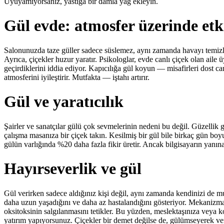
Uyuyamıyorsanız, yastığa bir damla yağ ekleyin.
Gül evde: atmosfer üzerinde etk
Salonunuzda taze güller sadece süslemez, aynı zamanda havayı temizler
Ayrıca, çiçekler huzur yaratır. Psikologlar, evde canlı çiçek olan aile
geçirdiklerini iddia ediyor. Kapıcılığa gül koyun — misafirleri dost can
atmosferini iyileştirir. Mutfakta — iştahı artırır.
Gül ve yaratıcılık
Şairler ve sanatçılar gülü çok sevmelerinin nedeni bu değil. Güzellik 
çalışma masanıza bir çiçek takın. Kesilmiş bir gül bile birkaç gün boyunc
gülün varlığında %20 daha fazla fikir üretir. Ancak bilgisayarın yanına
Hayırseverlik ve gül
Gül verirken sadece aldığınız kişi değil, aynı zamanda kendinizi de mut
daha uzun yaşadığını ve daha az hastalandığını gösteriyor. Mekanizma
oksitoksinin salgılanmasını tetikler. Bu yüzden, meslektaşınıza veya k
yatırım yapıyorsunuz. Çiçekler bir demet değilse de, gülümseyerek veril