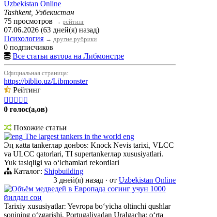
Uzbekistan Online
Tashkent, Узбекистан
75 просмотров
→
рейтинг
07.06.2026 (63 дней(я) назад)
Психология
→
другие рубрики
0 подписчиков
Все статьи автора на Либмонстре
Официальная страница:
https://biblio.uz/Libmonster
Рейтинг





0 голос(а,ов)
Похожие статьи
eng The largest tankers in the world eng
Эң кatta tankerлар донbos: Knock Nevis tarixi, VLCC
va ULCC qatorlari, TI supertankerлар xususiyatlari.
Yuk tasiqligi va oʻlchamlari rekordlari
Каталог:
Shipbuilding
3 дней(я) назад
·
от
Uzbekistan Online
Объём медведей в Европада соғинг учун 1000
йилдан соң
Tarixiy xususiyatlar: Yevropa boʻyicha oltinchi qushlar
sonining oʻzgarishi, Portugaliyadan Uralgacha: oʻrta