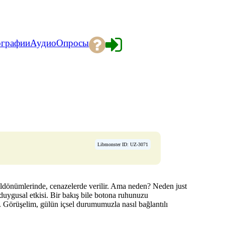
ографии
Аудио
Опросы
Libmonster ID: UZ-3071
 yıldönümlerinde, cenazelerde verilir. Ama neden? Neden just
duygusal etkisi. Bir bakış bile botona ruhunuzu
lir. Görüşelim, gülün içsel durumumuzla nasıl bağlantılı
.