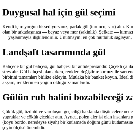
Duygusal hal için gül seçimi
Kendi için: yorgun hissediyorsanız, parlak gül (turuncu, sarı) alın. K
olan bir arkadaşınıza — beyaz veya mor (sakinlik). Şefkate — kırmızı 
— yaşlanmayla ilişkilendirilir. Unutmayın: en çok mutluluk sağlayan, pa
Landşaft tasarımında gül
Bahçede bir gül bahçesi, gül bahçesi bir antidepresandır. Çiçekli çalı
stres alır. Gül bahçesi planlarken, renkleri değiştirin: kırmızı ile sarı e
birbirini tamamlar) birlikte ekleyin. Mutlaka bir banket koyun. İdeal
akşam, renklerin en yoğun olduğu zamanlardır.
Gülün ruh halini bozabileceği 
Çökük gül, üzüntü ve varoluşun geçiciliği hakkında düşüncelere neden
yapraklar ve çökük çiçekler atın. Ayrıca, polen alerjisi olan insanlara 
(koyu bordo, neredeyse siyah) bir kutlamada doğum günü kutlamasın
şeyin ölçüsü önemlidir.