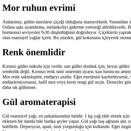
Mor ruhun evrimi
Atalarımız, gülün tanrıların çiçeği olduğuna inanıyorlardı. Yunanlılar iç
Onlara aşkı uyandırma, melankoliyi giderme yeteneği atfediliyordu. Bu
hormonu) seviyesini %30 düşürdüğünü doğruluyor. Çiçeklerin yaprakl
olan esansiyel yağlar içerir. Bu yüzden, gül kokusunu içleyerek otoma
Renk önemlidir
Kırmızı güller tutkulu için verilir, sarı güller dostluk için, beyaz gül
sembolik değil. Kırmızı renk sinir sistemini uyarır, kan basıncını artırır
Mor renk sakinleştirir, endişeyi azaltır. Eğer enerjinizi kaybettiyseniz
endişeleniyorsanız, hafif mor veya krem rengi gül seçin. Deneyler gös
daha sık gülümser.
Gül aromaterapisi
Gül esansiyel yağı, en pahalılarından biridir. 1 kg yağ elde etmek i
eklenen bir damla bile harika şeyler yapar. Gül yağı baş ağrısını alır
hafifletir. Depresyon, apati, sinir yorgunluğu için kullanılır. Eğer üzgü