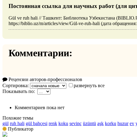
Постоянная ссылка для научных работ (для ци
Gül ve ruh hali // Ташкент: Библиотека Узбекистана (BIBLIO
https://biblio.uz/m/articles/view/Gül-ve-ruh-hali (дата обращения
Комментарии:
Рецензии авторов-профессионалов
Сортировка:
развернуть все
Показывать по:
Комментариев пока нет
Похожие темы
gül
ruh hali
gül bahçesi
renk
koku
sevinç
üzüntü
aşk
korku
huzur
ev
Публикатор