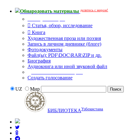
делитесь с миром!
Обнародовать материалы
Тип публикации
Статья, обзор, исследование
Книга
Художественная проза или поэзия
Запись в личном дневнике (блоге)
Фотодокументы
Файл(ы): PDF\DOC\RAR\ZIP и др.
Биография
Аудиокнига или иной звуковой файл
Дополнительные опции:
Создать голосование
UZ
Мир
Узбекистана
БИБЛИОТЕКА