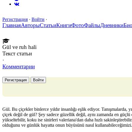
Регистрация
·
Войти
·
Главная
Авторы
Статьи
Книги
Фото
Файлы
Дневники
Би
Gül ve ruh hali
Текст статьи
·
Комментарии
Регистрация
Войти
Gül. Bu çiçekler binlerce yıldır insanlığı eşlik ediyor. Tanışmalarda,
çiçek değil de gül? Şey sadece güzellik değil, aynı zamanda en güçlü 
yükseltebilir, koku ise sinirleri valeriana'dan daha hızlı sakinleştirebi
olduğunu ve günlük hayatta onun büyüsünü nasıl kullanabileceğimizi