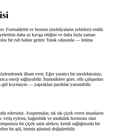
isi
. Formaldehit ve benzen (mobilyaların zehirleri) emilir.
 üyelerinin daha az kavga ettiğini ve daha fazla zaman
lısı bir ruh haline getirir. Yatak odasında — intima
gözlemlemek ilham verir. Eğer yaratıcı bir meslektesiniz,
a enerji sağlayabilir. İstatistiklere göre, ofis çalışanları
 gül koymayın — yaprakları parıltılar yansıtabilir.
lu edersiniz. Araştırmalar, sık sık çiçek veren insanların
: veriş eylemi, bağımlılık ve mutluluk hormonu olan
omşunuza bir çiçek satın alırken, kendi sağlığınızda bir
en bir gül, birinin gününü değiştirebilir.