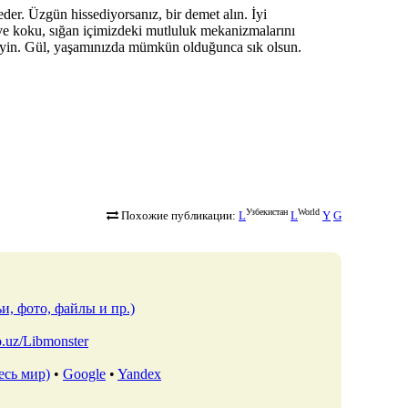
eder. Üzgün hissediyorsanız, bir demet alın. İyi
ik ve koku, sığan içimizdeki mutluluk mekanizmalarını
tmeyin. Gül, yaşamınızda mümkün olduğunca sık olsun.
Узбекистан
World
Похожие публикации:
L
L
Y
G
и, фото, файлы и пр.)
io.uz/Libmonster
есь мир)
•
Google
•
Yandex