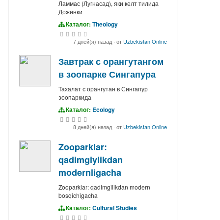
Ламмас (Лугнасад), яки келт тилида
Дожинки
Каталог:
Theology
7 дней(я) назад
·
от
Uzbekistan Online
Завтрак с орангутангом
в зоопарке Сингапура
Тахалат с орангутан в Сингапур
зоопаркида
Каталог:
Ecology
8 дней(я) назад
·
от
Uzbekistan Online
Zooparklar:
qadimgiylikdan
modernligacha
Zooparklar: qadimgilikdan modern
bosqichigacha
Каталог:
Cultural Studies