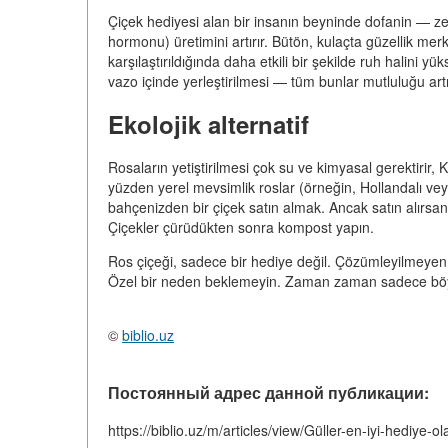
Çiçek hediyesi alan bir insanın beyninde dofanin — ze
hormonu) üretimini artırır. Bütön, kulaçta güzellik mer
karşılaştırıldığında daha etkili bir şekilde ruh halini y
vazo içinde yerleştirilmesi — tüm bunlar mutluluğu artır
Ekolojik alternatif
Rosaların yetiştirilmesi çok su ve kimyasal gerektirir,
yüzden yerel mevsimlik roslar (örneğin, Hollandalı vey
bahçenizden bir çiçek satın almak. Ancak satın alırsanız,
Çiçekler çürüdükten sonra kompost yapın.
Ros çiçeği, sadece bir hediye değil. Çözümleyilmeyen b
Özel bir neden beklemeyin. Zaman zaman sadece böy
©
biblio.uz
Постоянный адрес данной публикации:
https://biblio.uz/m/articles/view/Güller-en-iyi-hediye-ol