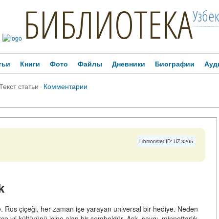
БИБЛИОТЕКА
Узбе
тьи
Книги
Фото
Файлы
Дневники
Биографии
Ауд
Текст статьи
·
Комментарии
Libmonster ID: UZ-3205
k
 Ros çiçeği, her zaman işe yarayan universal bir hediye. Neden
erce yıl kültürünü içine alan bir semboldür. Aşk, saygı, minnettarlık