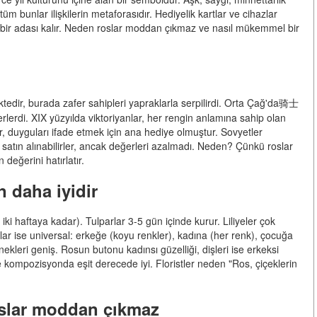
m bunlar ilişkilerin metaforasıdır. Hediyelik kartlar ve cihazlar
 bir adası kalır. Neden roslar moddan çıkmaz ve nasıl mükemmel bir
edir, burada zafer sahipleri yapraklarla serpilirdi. Orta Çağ'da骑士
rlerdi. XIX yüzyılda viktoriyanlar, her rengin anlamına sahip olan
slar, duyguları ifade etmek için ana hediye olmuştur. Sovyetler
de satın alınabilirler, ancak değerleri azalmadı. Neden? Çünkü roslar
 değerini hatırlatır.
n daha iyidir
ki haftaya kadar). Tulparlar 3-5 gün içinde kurur. Liliyeler çok
Roslar ise universal: erkeğe (koyu renkler), kadına (her renk), çocuğa
kleri geniş. Rosun butonu kadınsı güzelliği, dişleri ise erkeksi
ikle kompozisyonda eşit derecede iyi. Floristler neden "Ros, çiçeklerin
slar moddan çıkmaz