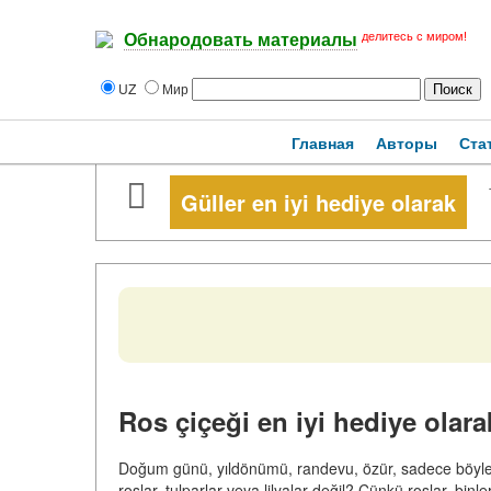
делитесь с миром!
Обнародовать материалы
UZ
Мир
Главная
Авторы
Ста
Güller en iyi hediye olarak
Ros çiçeği en iyi hediye olara
Doğum günü, yıldönümü, randevu, özür, sadece böyle.
roslar, tulparlar veya lilyalar değil? Çünkü roslar, binl