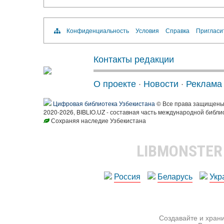
Конфиденциальность
Условия
Справка
Пригласи
Контакты редакции
О проекте
·
Новости
·
Реклама
Цифровая библиотека Узбекистана
© Все права защищен
2020-2026, BIBLIO.UZ - составная часть международной библи
Сохраняя наследие Узбекистана
LIBMONSTE
Россия
Беларусь
Укр
Создавайте и храни