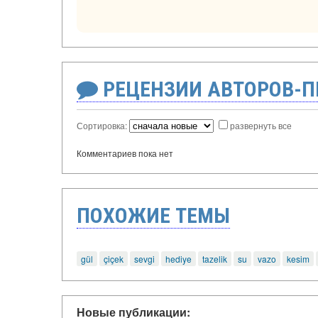
РЕЦЕНЗИИ АВТОРОВ-
Сортировка:
развернуть все
Комментариев пока нет
ПОХОЖИЕ ТЕМЫ
gül
çiçek
sevgi
hediye
tazelik
su
vazo
kesim
Новые публикации: