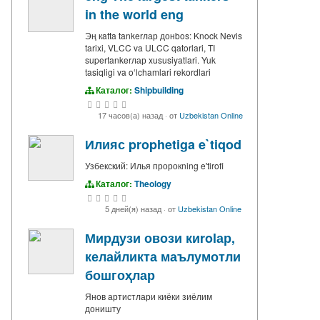
in the world eng
Эң кatta tankerлар донbos: Knock Nevis
tarixi, VLCC va ULCC qatorlari, TI
supertankerлар xususiyatlari. Yuk
tasiqligi va oʻlchamlari rekordlari
Каталог:
Shipbuilding
17 часов(а) назад
·
от
Uzbekistan Online
Илияс prophetiga e`tiqod
Узбекский: Илья пророкning e'tirofi
Каталог:
Theology
5 дней(я) назад
·
от
Uzbekistan Online
Мирдузи овози киrolар,
келайликта маълумотли
бошгоҳлар
Янов артистлари киёки зиёлим
доништу