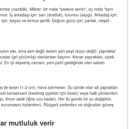
pembe (naziklik). Miktar: bir rosla "sadece senin", üç rosla "seni
r. İş arkadaşı için: sarı (dostluk), turuncu (saygı). Arkadaş için:
çin: beyaz ve kırmızı şeritli. Doğum günü için: parlak, neşeli -
ton sıkı, ama sert değil; kesim yeri yeşil (koyu değil); yapraklar
lı roslar (gri çürümüş) olanlardan kaçının. Kenar yaprakları, çiçek
tar. En iyi alışveriş zamanı, yeni parti geldiğinde olan sabah.
sı ile kesin (1-2 cm), hava içermesin. Su içinde olan alt yaprakları
Özel konservant (kesilmiş çiçekler için besin) veya halk yöntemleri:
ı), limon asidi (iğne ucu kadar). Her iki günde bir su değiştirin.
in kurumasını hızlandırır). Rüzgarlı yerlerden ve doğrudan güneş
ar mutluluk verir