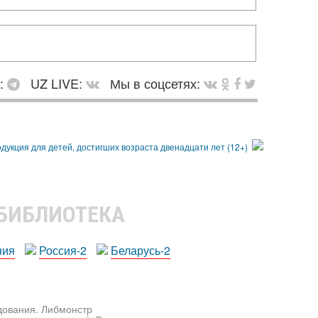
в:
UZ LIVE:
Мы в соцсетях:
 БИБЛИОТЕКА
ния
Россия-2
Беларусь-2
едования. Либмонстр