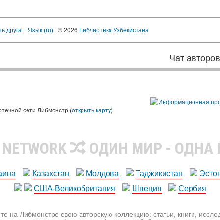
ть друга
Язык (ru)
© 2026
Библиотека Узбекистана
Чат авторо
ы
отечной сети Либмонстр (
открыть карту
)
R NETWORK
ОДИН МИР - ОДНА
аина
Казахстан
Молдова
Таджикистан
Эсто
США-Великобритания
Швеция
Сербия
те на Либмонстре свою авторскую коллекцию: статьи, книги, иссл