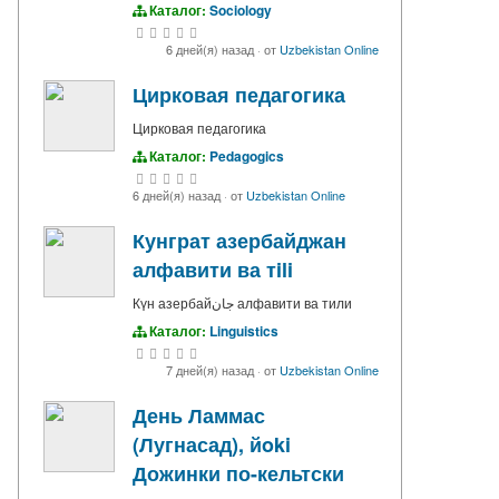
Каталог:
Sociology
6 дней(я) назад
·
от
Uzbekistan Online
Цирковая педагогика
Цирковая педагогика
Каталог:
Pedagogics
6 дней(я) назад
·
от
Uzbekistan Online
Кунграт азербайджан
алфавити ва тili
Күн азербайجان алфавити ва тили
Каталог:
Linguistics
7 дней(я) назад
·
от
Uzbekistan Online
День Ламмас
(Лугнасад), йoki
Дожинки по-кельтски