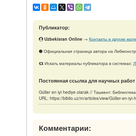
Публикатор:
Uzbekistan Online
→
Контакты и другие мате
Официальная страница автора на Либмонст
Искать материалы публикатора в системах:
Л
Постоянная ссылка для научных работ 
Güller en iyi hediye olarak // Ташкент: Библиоте
URL: https://biblio.uz/m/articles/view/Güller-en-i
Комментарии: