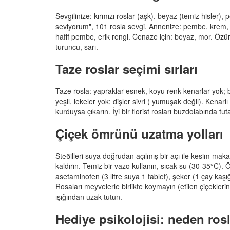
Sevgilinize: kırmızı roslar (aşk), beyaz (temiz hisler), 
seviyorum", 101 rosla sevgi. Annenize: pembe, krem, mo
hafif pembe, erik rengi. Cenaze için: beyaz, mor. Özür i
turuncu, sarı.
Taze roslar seçimi sırları
Taze rosla: yapraklar esnek, koyu renk kenarlar yok; bu
yeşil, lekeler yok; dişler sivri ( yumuşak değil). Kenar
kurduysa çıkarın. İyi bir florist rosları buzdolabında tu
Çiçek ömrünü uzatma yolları
Stебilleri suya doğrudan açılmış bir açı ile kesim maka
kaldırın. Temiz bir vazo kullanın, sıcak su (30-35°C). 
asetaminofen (3 litre suya 1 tablet), şeker (1 çay kaşığ
Rosaları meyvelerle birlikte koymayın (etilen çiçekler
ışığından uzak tutun.
Hediye psikolojisi: neden rosl