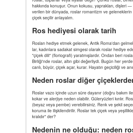
hakkında konuşur. Onun kokusu, yaprakları, dişleri — tü
verilen bir dünyada, roslar romantizm ve geleneklerin
çiçek seçilir anlayalım.
Ros hediyesi olarak tarih
Rosları hediye etmek gelenek, Antik Roma'dan gelmekt
lar, kadınlara sadakat simgesi olarak roslar hediye ede
"çiçek dili" (floriografi) yaratmışlardır. Ondan beri ro
Birliği'nde roslar, altın gibi değerliydi. Bugün her yer
canlı, büyür, çiçek açar, kurar. Hayatın geçiciliği ve anın
Neden roslar diğer çiçeklerde
Roslar vazo içinde uzun süre dayanır (doğru bakım ile i
kokar ve alerjiye neden olabilir. Güleryüzleri kırılır. 
(beyaz veya pembe) verebilirsiniz. Renk ve şekil seçene
koruma ile ilişkilendirilir. Roslar tek çiçek veya yeşill
kralıdır" der?
Nedenin ne olduğu: neden ro