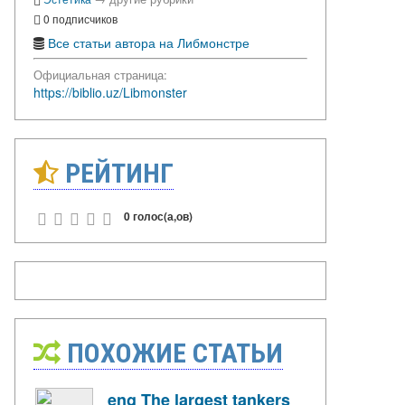
0 подписчиков
Все статьи автора на Либмонстре
Официальная страница:
https://biblio.uz/Libmonster
РЕЙТИНГ
0 голос(а,ов)
ПОХОЖИЕ СТАТЬИ
eng The largest tankers