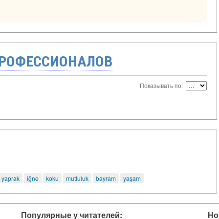
ПРОФЕССИОНАЛОВ
Показывать по:
yaprak
iğne
koku
mutluluk
bayram
yaşam
Популярные у читателей:
Но