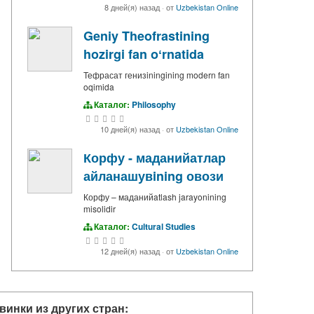
8 дней(я) назад
·
от
Uzbekistan Online
Geniy Theofrastining
hozirgi fan oʻrnatida
Тефрасат генизiningining modern fan
oqimida
Каталог:
Philosophy
10 дней(я) назад
·
от
Uzbekistan Online
Корфу - маданийатлар
айланашувining овози
Корфу – маданийatlash jarayonining
misolidir
Каталог:
Cultural Studies
12 дней(я) назад
·
от
Uzbekistan Online
винки из других стран: