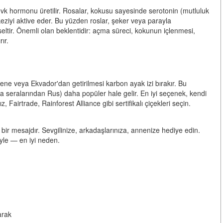
vk hormonu üretilir. Rosalar, kokusu sayesinde serotonin (mutluluk
keziyi aktive eder. Bu yüzden roslar, şeker veya parayla
ükseltir. Önemli olan beklentidir: açma süreci, kokunun içlenmesi,
ır.
 Kene veya Ekvador'dan getirilmesi karbon ayak izi bırakır. Bu
a seralarından Rus) daha popüler hale gelir. En iyi seçenek, kendi
 Fairtrade, Rainforest Alliance gibi sertifikalı çiçekleri seçin.
ir mesajdır. Sevgilinize, arkadaşlarınıza, annenize hediye edin.
le — en iyi neden.
arak