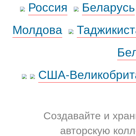
Россия
Беларусь
Молдова
Таджикист
Бе
США-Великобрит
Создавайте и хран
авторскую колл