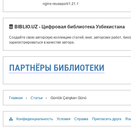
nginx-reuseport/1.21.1
BIBLIO.UZ - Цифровая библиотека Узбекистана
Создайте свою авторскую коллекцию статей, книг, авторских работ, би
зарегистрироваться в качестве автора.
ПАРТНЁРЫ БИБЛИОТЕКИ
›
›
Главная
Статьи
Günlük Çalışkan Günü
Конфиденциальность
Условия
Справка
Пригласить друга
Язы