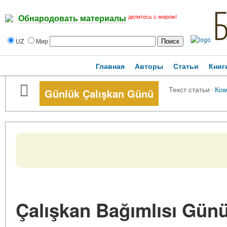
делитесь с миром!
Обнародовать материалы
UZ
Мир
Главная
Авторы
Статьи
Книг
Текст статьи
·
Ко
Günlük Çalışkan Günü
Çalışkan Bağımlısı Gün