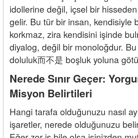
idollerine değil, içsel bir hissede
gelir. Bu tür bir insan, kendisiy
korkmaz, zira kendisini işinde bu
diyalog, değil bir monoloğdur. B
doluluk而不是 boşluk yoluna götü
Nerede Sınır Geçer: Yorgun
Misyon Belirtileri
Hangi tarafa olduğunuzu nasıl ayır
işaretler, nerede olduğunuzu belir
Eğer zor iş bile olsa işinizden m