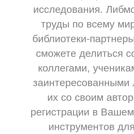
исследования. Либм
труды по всему мир
библиотеки-партнеры,
сможете делиться с
коллегами, ученика
заинтересованными 
их со своим авто
регистрации в Вашем
инструментов для