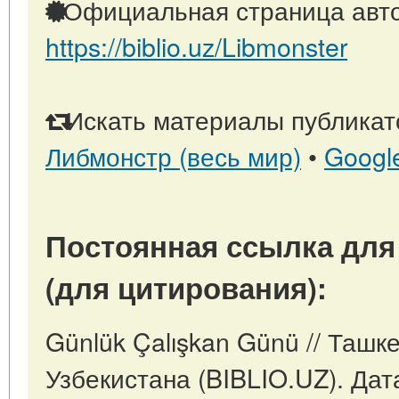
Официальная страница авто
https://biblio.uz/Libmonster
Искать материалы публикато
Либмонстр (весь мир)
•
Googl
Постоянная ссылка для
(для цитирования):
Günlük Çalışkan Günü // Ташк
Узбекистана (BIBLIO.UZ). Дат