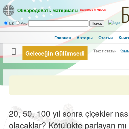
делитесь с миром!
Обнародовать материалы
UZ
Мир
Главная
Авторы
Статьи
Книг
Текст статьи
·
Комм
Geleceğin Gülümsedi
20, 50, 100 yıl sonra çiçekler nas
olacaklar? Kötülükte parlayan mı o