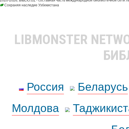
Сохраняя наследие Узбекистана
LIBMONSTER NETW
БИБ
Россия
Беларусь
Молдова
Таджикист
Бе