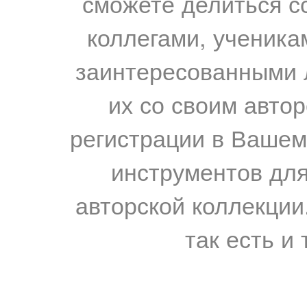
сможете делиться с
коллегами, ученика
заинтересованными 
их со своим авто
регистрации в Вашем
инструментов для
авторской коллекции.
так есть и 