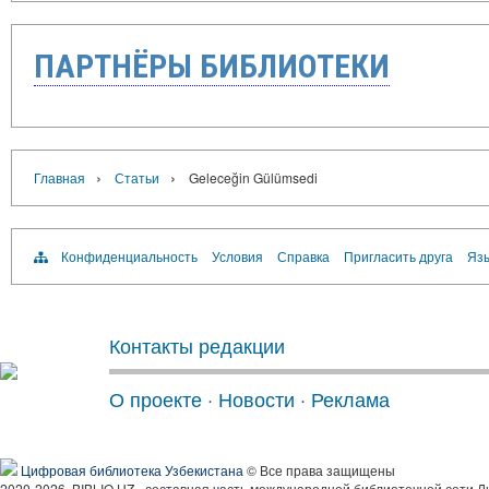
ПАРТНЁРЫ БИБЛИОТЕКИ
›
›
Главная
Статьи
Geleceğin Gülümsedi
Конфиденциальность
Условия
Справка
Пригласить друга
Язы
Контакты редакции
О проекте
·
Новости
·
Реклама
Цифровая библиотека Узбекистана
© Все права защищены
2020-2026, BIBLIO.UZ - составная часть международной библиотечной сети Л