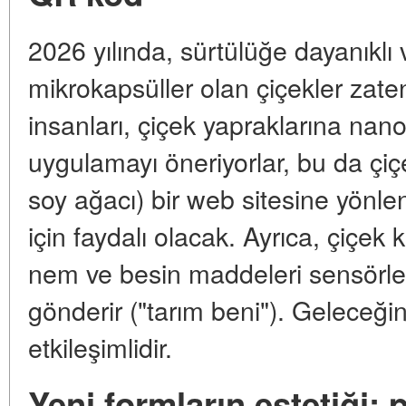
2026 yılında, sürtülüğe dayanıklı
mikrokapsüller olan çiçekler zate
insanları, çiçek yapraklarına nan
uygulamayı öneriyorlar, bu da çiçeği
soy ağacı) bir web sitesine yönlen
için faydalı olacak. Ayrıca, çiçek
nem ve besin maddeleri sensörleri
gönderir ("tarım beni"). Geleceğin ç
etkileşimlidir.
Yeni formların estetiği: p