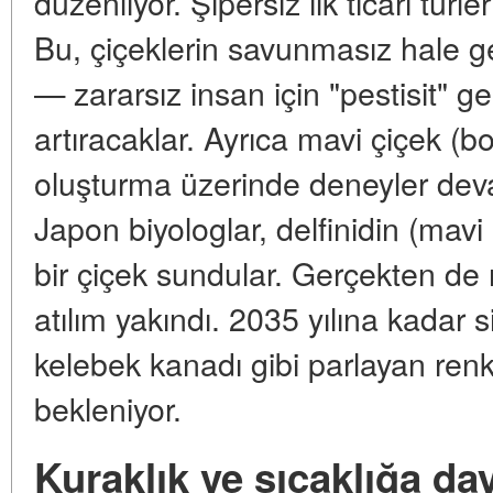
düzenliyor. Şipersiz ilk ticari türl
Bu, çiçeklerin savunmasız hale 
— zararsız insan için "pestisit" genl
artıracaklar. Ayrıca mavi çiçek (b
oluşturma üzerinde deneyler deva
Japon biyologlar, delfinidin (mavi
bir çiçek sundular. Gerçekten de r
atılım yakındı. 2035 yılına kadar si
kelebek kanadı gibi parlayan renkl
bekleniyor.
Kuraklık ve sıcaklığa day