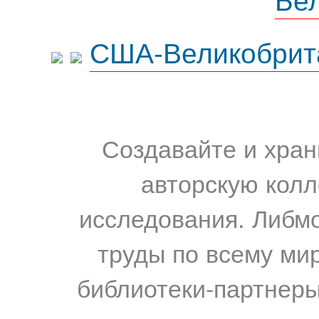
США-Великобрит
Создавайте и хран
авторскую колл
исследования. Либм
труды по всему мир
библиотеки-партнеры,