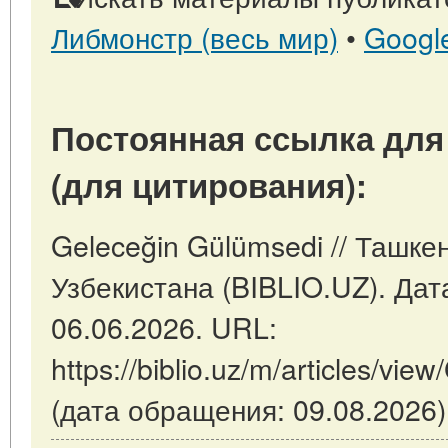
Либмонстр (весь мир)
•
Googl
Постоянная ссылка для
(для цитирования):
Geleceğin Gülümsedi // Ташке
Узбекистана (BIBLIO.UZ). Дат
06.06.2026. URL:
https://biblio.uz/m/articles/vi
(дата обращения: 09.08.2026)