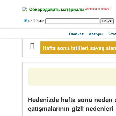
делитесь с миром!
Обнародовать материалы
UZ
Мир
Главная
Авторы
Ста
Hafta sonu tatilleri savaş alan
Нedenizde hafta sonu neden sa
çatışmalarının gizli nedenleri