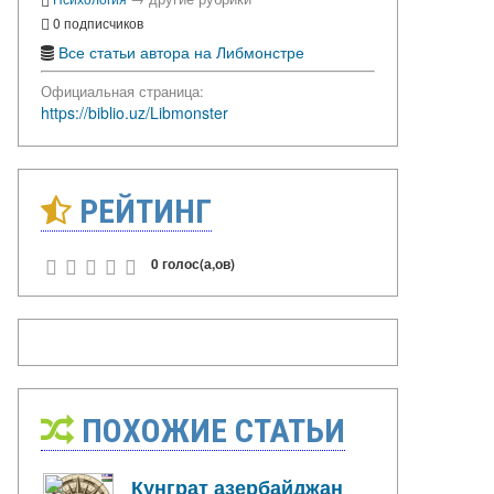
0 подписчиков
Все статьи автора на Либмонстре
Официальная страница:
https://biblio.uz/Libmonster
РЕЙТИНГ
0 голос(а,ов)
ПОХОЖИЕ СТАТЬИ
Кунграт азербайджан