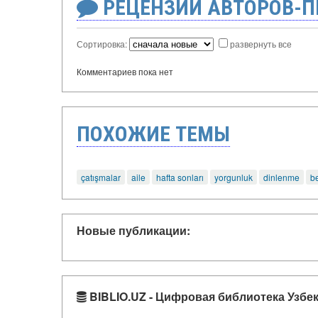
РЕЦЕНЗИИ АВТОРОВ-
Сортировка:
развернуть все
Комментариев пока нет
ПОХОЖИЕ ТЕМЫ
çatışmalar
aile
hafta sonları
yorgunluk
dinlenme
be
Новые публикации:
BIBLIO.UZ - Цифровая библиотека Узбе