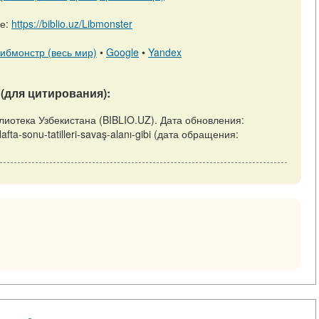
ре:
https://biblio.uz/Libmonster
ибмонстр (весь мир)
•
Google
•
Yandex
(для цитирования):
 Библиотека Узбекистана (BIBLIO.UZ). Дата обновления:
Hafta-sonu-tatilleri-savaş-alanı-gibi (дата обращения: