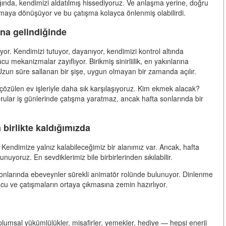
ığında, kendimizi aldatılmış hissediyoruz. Ve anlaşma yerine, doğru
şmaya dönüşüyor ve bu çatışma kolayca önlenmiş olabilirdi.
ına gelindiğinde
iyor. Kendimizi tutuyor, dayanıyor, kendimizi kontrol altında
 mekanizmalar zayıflıyor. Birikmiş sinirliilik, en yakınlarına
: Uzun süre sallanan bir şişe, uygun olmayan bir zamanda açılır.
 çözülen ev işleriyle daha sık karşılaşıyoruz. Kim ekmek alacak?
lar iş günlerinde çatışma yaratmaz, ancak hafta sonlarında bir
 birlikte kaldığımızda
z. Kendimize yalnız kalabileceğimiz bir alanımız var. Ancak, hafta
yoruz. En sevdiklerimiz bile birbirlerinden sıkılabilir.
a sonlarında ebeveynler sürekli animatör rolünde bulunuyor. Dinlenme
rucu ve çatışmaların ortaya çıkmasına zemin hazırlıyor.
plumsal yükümlülükler, misafirler, yemekler, hediye — hepsi enerji