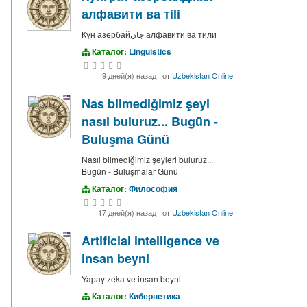
алфавити ва тili
Күн азербайجان алфавити ва тили
Каталог:
Linguistics
9 дней(я) назад
·
от
Uzbekistan Online
Nas bilmediğimiz şeyi
nasıl buluruz... Bugün -
Buluşma Günü
Nasıl bilmediğimiz şeyleri buluruz...
Bugün - Buluşmalar Günü
Каталог:
Философия
17 дней(я) назад
·
от
Uzbekistan Online
Artificial intelligence ve
insan beyni
Yapay zeka ve insan beyni
Каталог:
Кибернетика