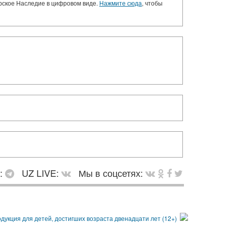
орское Наследие в цифровом виде.
Нажмите сюда
, чтобы
в:
UZ LIVE:
Мы в соцсетях: