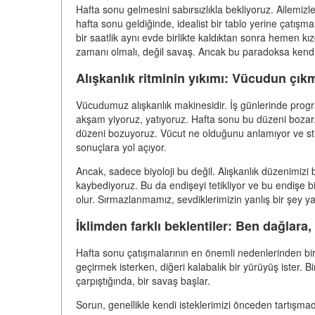
Hafta sonu gelmesini sabırsızlıkla bekliyoruz. Ailemizl
hafta sonu geldiğinde, idealist bir tablo yerine çatışm
bir saatlik aynı evde birlikte kaldıktan sonra hemen k
zamanı olmalı, değil savaş. Ancak bu paradoksa kendi
Alışkanlık ritminin yıkımı: Vücudun çık
Vücudumuz alışkanlık makinesidir. İş günlerinde progra
akşam yiyoruz, yatıyoruz. Hafta sonu bu düzeni bozar
düzeni bozuyoruz. Vücut ne olduğunu anlamıyor ve stres ha
sonuçlara yol açıyor.
Ancak, sadece biyoloji bu değil. Alışkanlık düzenimi
kaybediyoruz. Bu da endişeyi tetikliyor ve bu endişe bi
olur. Sırmazlanmamız, sevdiklerimizin yanlış bir şey yapm
İklimden farklı beklentiler: Ben dağlara
Hafta sonu çatışmalarının en önemli nedenlerinden biri b
geçirmek isterken, diğeri kalabalık bir yürüyüş ister. Bir
çarpıştığında, bir savaş başlar.
Sorun, genellikle kendi isteklerimizi önceden tartışmadı