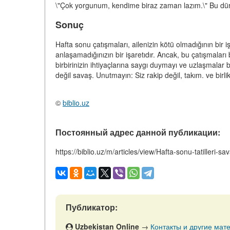
\"Çok yorgunum, kendime biraz zaman lazım.\" Bu dürü
Sonuç
Hafta sonu çatışmaları, ailenizin kötü olmadığının bir iş
anlaşamadığınızın bir işaretıdır. Ancak, bu çatışmaları b
birbirinizin ihtiyaçlarına saygı duymayı ve uzlaşmalar
değil savaş. Unutmayın: Siz rakip değil, takım. ve birli
©
biblio.uz
Постоянный адрес данной публикации:
https://biblio.uz/m/articles/view/Hafta-sonu-tatilleri-sav
Публикатор:
Uzbekistan Online
→
Контакты и другие мате