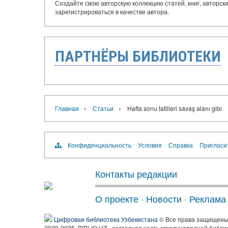
Создайте свою авторскую коллекцию статей, книг, авторс
зарегистрироваться в качестве автора.
ПАРТНЁРЫ БИБЛИОТЕКИ
›
›
Главная
Статьи
Hafta sonu tatilleri savaş alanı gibi
Конфиденциальность
Условия
Справка
Пригласи
Контакты редакции
О проекте
·
Новости
·
Реклама
Цифровая библиотека Узбекистана
© Все права защищен
2020-2026, BIBLIO.UZ - составная часть международной библи