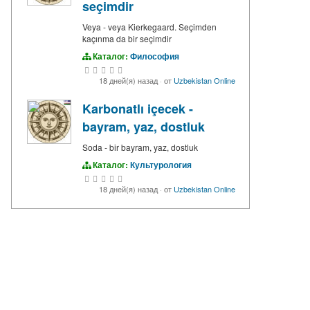
seçimdir
Veya - veya Kierkegaard. Seçimden
kaçınma da bir seçimdir
Каталог:
Философия
18 дней(я) назад
·
от
Uzbekistan Online
Karbonatlı içecek -
bayram, yaz, dostluk
Soda - bir bayram, yaz, dostluk
Каталог:
Культурология
18 дней(я) назад
·
от
Uzbekistan Online