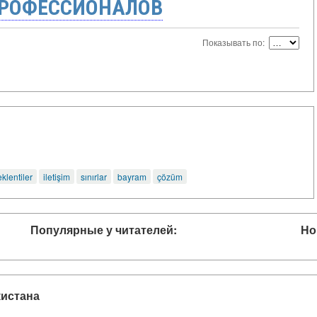
ПРОФЕССИОНАЛОВ
Показывать по:
klentiler
iletişim
sınırlar
bayram
çözüm
Популярные у читателей:
Но
кистана