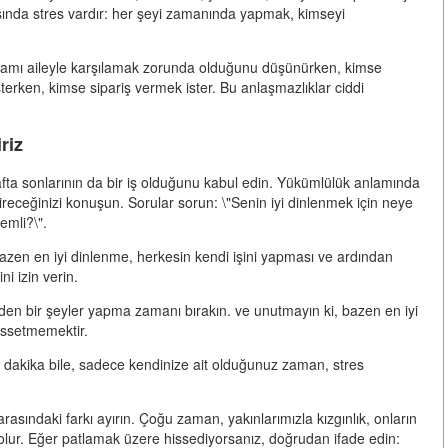
sında stres vardır: her şeyi zamanında yapmak, kimseyi
ayramı aileyle karşılamak zorunda olduğunu düşünürken, kimse
erken, kimse sipariş vermek ister. Bu anlaşmazlıklar ciddi
riz
afta sonlarının da bir iş olduğunu kabul edin. Yükümlülük anlamında
ireceğinizi konuşun. Sorular sorun: \"Senin iyi dinlenmek için neye
emli?\".
 bazen en iyi dinlenme, herkesin kendi işini yapması ve ardından
ni izin verin.
en bir şeyler yapma zamanı bırakın. ve unutmayın ki, bazen en iyi
issetmemektir.
dakika bile, sadece kendinize ait olduğunuz zaman, stres
asındaki farkı ayırın. Çoğu zaman, yakınlarımızla kızgınlık, onların
 olur. Eğer patlamak üzere hissediyorsanız, doğrudan ifade edin: