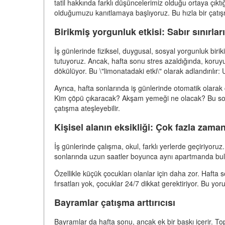
tatil hakkında farklı düşüncelerimiz olduğu ortaya çıkt
olduğumuzu kanıtlamaya başlıyoruz. Bu hızla bir çatı
Birikmiş yorgunluk etkisi: Sabır sınırlar
İş günlerinde fiziksel, duygusal, sosyal yorgunluk birik
tutuyoruz. Ancak, hafta sonu stres azaldığında, koruyucu
dökülüyor. Bu \"limonatadaki etki\" olarak adlandırılır
Ayrıca, hafta sonlarında iş günlerinde otomatik olarak
Kim çöpü çıkaracak? Akşam yemeği ne olacak? Bu soru
çatışma ateşleyebilir.
Kişisel alanın eksikliği: Çok fazla zaman
İş günlerinde çalışma, okul, farklı yerlerde geçiriyoru
sonlarında uzun saatler boyunca aynı apartmanda bulunu
Özellikle küçük çocukları olanlar için daha zor. Haft
fırsatları yok, çocuklar 24/7 dikkat gerektiriyor. Bu yo
Bayramlar çatışma arttırıcısı
Bayramlar da hafta sonu, ancak ek bir baskı içerir. To