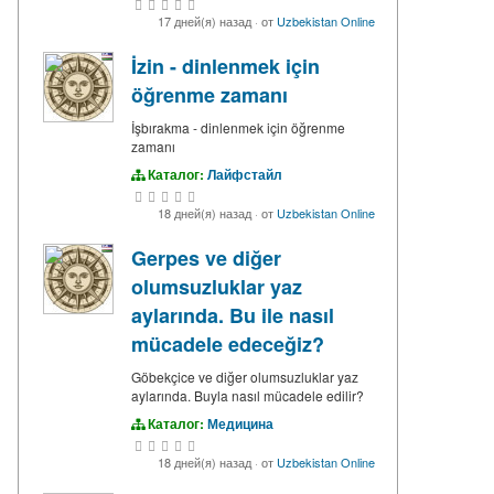
17 дней(я) назад
·
от
Uzbekistan Online
İzin - dinlenmek için
öğrenme zamanı
İşbırakma - dinlenmek için öğrenme
zamanı
Каталог:
Лайфстайл
18 дней(я) назад
·
от
Uzbekistan Online
Gerpes ve diğer
olumsuzluklar yaz
aylarında. Bu ile nasıl
mücadele edeceğiz?
Göbekçice ve diğer olumsuzluklar yaz
aylarında. Buyla nasıl mücadele edilir?
Каталог:
Медицина
18 дней(я) назад
·
от
Uzbekistan Online