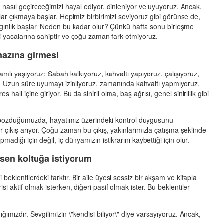
e nasıl geçireceğimizi hayal ediyor, dinleniyor ve uyuyoruz. Ancak,
alar çıkmaya başlar. Hepimiz birbirimizi seviyoruz gibi görünse de,
ızgınlık başlar. Neden bu kadar olur? Çünkü hafta sonu birleşme
 yasalarına sahiptir ve çoğu zaman fark etmiyoruz.
mazına girmesi
mlı yaşıyoruz: Sabah kalkıyoruz, kahvaltı yapıyoruz, çalışıyoruz,
. Uzun süre uyumayı izinliyoruz, zamanında kahvaltı yapmıyoruz,
li içine giriyor. Bu da sinirli olma, baş ağrısı, genel sinirlilik gibi
zi bozduğumuzda, hayatımız üzerindeki kontrol duygusunu
r çıkış arıyor. Çoğu zaman bu çıkış, yakınlarımızla çatışma şeklinde
adığı için değil, iç dünyamızın istikrarını kaybettiği için olur.
, sen koltuğa istiyorum
eklentilerdeki farktır. Bir aile üyesi sessiz bir akşam ve kitapla
isi aktif olmak isterken, diğeri pasif olmak ister. Bu beklentiler
ğımızdır. Sevgilimizin \"kendisi biliyor\" diye varsayıyoruz. Ancak,