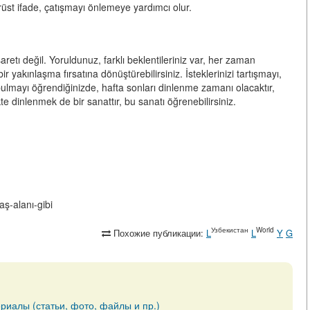
st ifade, çatışmayı önlemeye yardımcı olur.
aretı değil. Yoruldunuz, farklı beklentileriniz var, her zaman
ir yakınlaşma fırsatına dönüştürebilirsiniz. İsteklerinizi tartışmayı,
 bulmayı öğrendiğinizde, hafta sonları dinlenme zamanı olacaktır,
kte dinlenmek de bir sanattır, bu sanatı öğrenebilirsiniz.
aş-alanı-gibi
Узбекистан
World
Похожие публикации:
L
L
Y
G
риалы (статьи, фото, файлы и пр.)