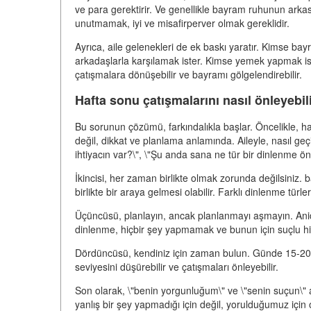
ve para gerektirir. Ve genellikle bayram ruhunun arka
unutmamak, iyi ve misafirperver olmak gereklidir.
Ayrıca, aile gelenekleri de ek baskı yaratır. Kimse b
arkadaşlarla karşılamak ister. Kimse yemek yapmak ist
çatışmalara dönüşebilir ve bayramı gölgelendirebilir.
Hafta sonu çatışmalarını nasıl önleyebili
Bu sorunun çözümü, farkındalıkla başlar. Öncelikle, h
değil, dikkat ve planlama anlamında. Aileyle, nasıl geç
ihtiyacın var?\", \"Şu anda sana ne tür bir dinlenme ön
İkincisi, her zaman birlikte olmak zorunda değilsiniz.
birlikte bir araya gelmesi olabilir. Farklı dinlenme türleri
Üçüncüsü, planlayın, ancak planlanmayı aşmayın. Anid
dinlenme, hiçbir şey yapmamak ve bunun için suçlu h
Dördüncüsü, kendiniz için zaman bulun. Günde 15-20 
seviyesini düşürebilir ve çatışmaları önleyebilir.
Son olarak, \"benin yorgunluğum\" ve \"senin suçun\" ar
yanlış bir şey yapmadığı için değil, yorulduğumuz için