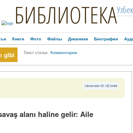
БИБЛИОТЕКА
Узбе
тьи
Книги
Фото
Файлы
Дневники
Биографии
Ауд
Текст статьи
·
Комментарии
ı gibi
Libmonster ID: UZ-3498
vaş alanı haline gelir: Aile