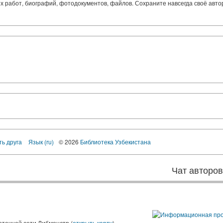
ких работ, биографий, фотодокументов, файлов. Сохраните навсегда своё авт
ть друга
Язык (ru)
© 2026
Библиотека Узбекистана
Чат авторо
ы
отечной сети Либмонстр (
открыть карту
)