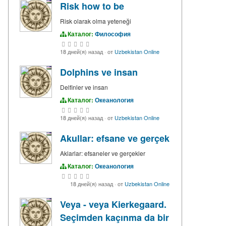
Risk how to be
Risk olarak olma yeteneği
Каталог:
Философия
18 дней(я) назад
·
от
Uzbekistan Online
Dolphins ve insan
Delfinler ve insan
Каталог:
Океанология
18 дней(я) назад
·
от
Uzbekistan Online
Akullar: efsane ve gerçek
Aklarlar: efsaneler ve gerçekler
Каталог:
Океанология
18 дней(я) назад
·
от
Uzbekistan Online
Veya - veya Kierkegaard.
Seçimden kaçınma da bir