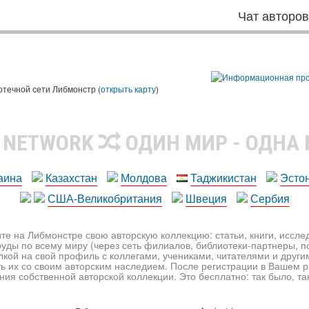
Чат авторо
ы
отечной сети Либмонстр (
открыть карту
)
R NETWORK
ОДИН МИР - ОДНА
аина
Казахстан
Молдова
Таджикистан
Эсто
США-Великобритания
Швеция
Сербия
те на Либмонстре свою авторскую коллекцию: статьи, книги, иссл
уды по всему миру (через сеть филиалов, библиотеки-партнеры, по
лкой на свой профиль с коллегами, учениками, читателями и друг
ь их со своим авторским наследием. После регистрации в Вашем 
ия собственной авторской коллекции. Это бесплатно: так было, так 