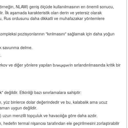
neğin, NLAW) geniş ölçüde kullanılmasının en önemli sonucu,
r. İlk aşamada karakteristik olan derin ve yetersiz olarak
ı. Bu, Rus ordusunu daha dikkatli ve muhafazakar yöntemlere
leksi pozisyonlarının "kırılmasını" sağlamak için daha yoğun
dik savunma delme.
.
kov ve diğer yönlere yapılan bлицкригin sırlandırılmasında kritik bir
 değildir. Etkinliği bazı sınırlamalara sahiptir:
, yüz binlerce dolar değerindedir ve bu, kalabalık ama ucuz
zaman uygun değildir.
r) uzun menzilli topçuluk ve havacılığa göre daha azdır.
edefin termal nişancısı tarafından ele geçirilmesini zorlaştırabilir