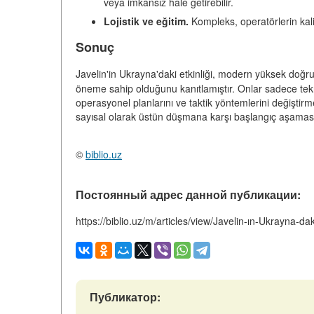
veya imkansız hale getirebilir.
Lojistik ve eğitim.
Kompleks, operatörlerin kalite
Sonuç
Javelin'in Ukrayna'daki etkinliği, modern yüksek doğ
öneme sahip olduğunu kanıtlamıştır. Onlar sadece tek
operasyonel planlarını ve taktik yöntemlerini değiştirmes
sayısal olarak üstün düşmana karşı başlangıç aşamasın
©
biblio.uz
Постоянный адрес данной публикации:
https://biblio.uz/m/articles/view/Javelin-ın-Ukrayna-daki
Публикатор: