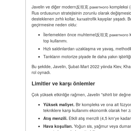
Javelin ve diğer modern反坦克 ракетного kompleksi (ör
Rus ordusunun stratejisinin zorunlu olarak değişmesidi
desteklenen zırhlı kollar, kатаstrofik kayıplar yaşad
geçirmesine neden oldu:
İlerlemekten önce muhtemel反坦克 ракетного komp
top kullanımı.
Hızlı saldırılardan uzaklaşma ve yavaş, metho
Tankların motorize piyade ile daha yakın işbirliği
Bu şekilde, Javelin, Şubat-Mart 2022 yılında Kiev, Khar
rol oynadı.
Limitler ve karşı önlemler
Çok yüksek etkinliğe rağmen, Javelin "sihirli bir değnek"
Yüksek maliyet.
Bir kompleks ve ona ait füzyon
tekniklere karşı kullanımı ekonomik olarak her 
Atış menzili.
Etkili atış menzili (4,5 km'ye kada
Hava koşulları.
Yoğun sis, yağmur veya duman, h