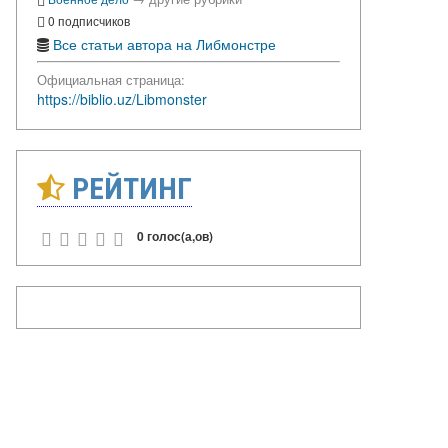
0 подписчиков
Все статьи автора на Либмонстре
Официальная страница:
https://biblio.uz/Libmonster
РЕЙТИНГ
0 голос(а,ов)