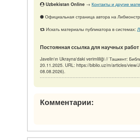
Uzbekistan Online
→
Контакты и другие мате
Официальная страница автора на Либмонст
Искать материалы публикатора в системах:
Л
Постоянная ссылка для научных работ 
Javelin'ın Ukrayna'daki verimliliği // Ташкент: 
20.11.2025. URL: https://biblio.uz/m/articles/view
08.08.2026).
Комментарии: