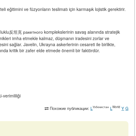
li eğitimini ve füzyonların teslimatı için karmaşık lojistik gerektirir.
ruluklu反坦克 ракетного komplekslerinin savaş alanında stratejik
nikleri imha etmekle kalmaz, düşmanın iradesini zorlar ve
ini sağlar. Javelin, Ukrayna askerlerinin cesareti ile birlikte,
da kritik bir zafer elde etmede önemli bir faktördür.
-verimliliği
Узбекистан
World
Похожие публикации:
L
L
Y
G