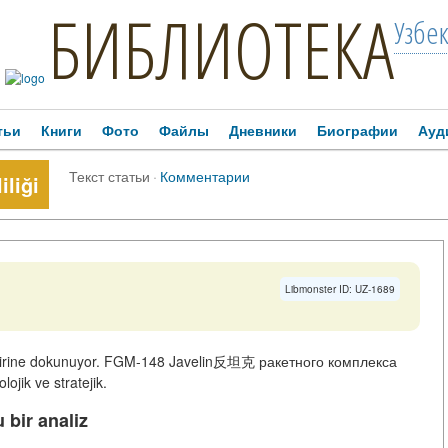
БИБЛИОТЕКА
Узбе
тьи
Книги
Фото
Файлы
Дневники
Биографии
Ауд
Текст статьи
·
Комментарии
iliği
Libmonster ID: UZ-1689
n birine dokunuyor. FGM-148 Javelin反坦克 ракетного комплекса
ojik ve stratejik.
 bir analiz