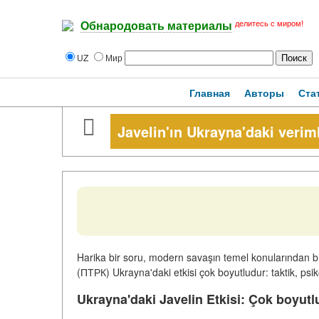
делитесь с миром!
Обнародовать материалы
UZ
Мир
Главная
Авторы
Ста
Javelin'ın Ukrayna'daki veriml
Harika bir soru, modern savaşın temel konularında
(ПТРК) Ukrayna'daki etkisi çok boyutludur: taktik, psikol
Ukrayna'daki Javelin Etkisi: Çok boyutlu