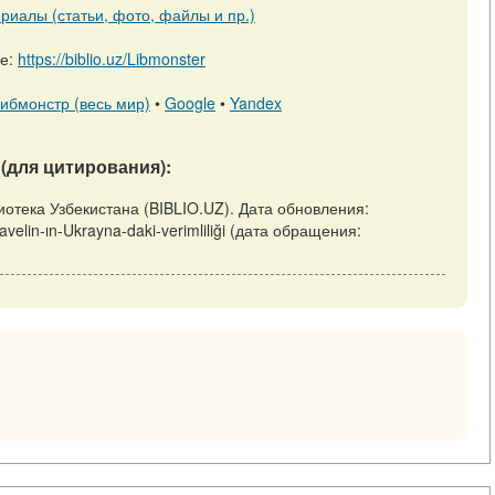
риалы (статьи, фото, файлы и пр.)
ре:
https://biblio.uz/Libmonster
ибмонстр (весь мир)
•
Google
•
Yandex
(для цитирования):
Библиотека Узбекистана (BIBLIO.UZ). Дата обновления:
/Javelin-ın-Ukrayna-daki-verimliliği (дата обращения: