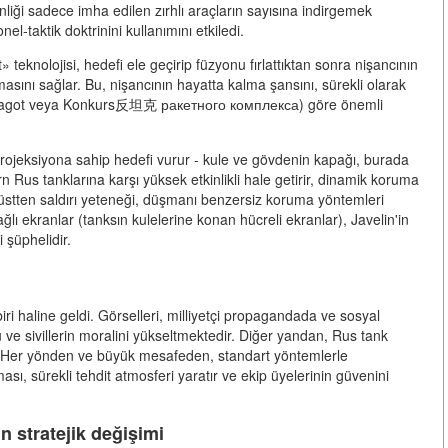
nliği sadece imha edilen zırhlı araçların sayısına indirgemek
onel-taktik doktrinini kullanımını etkiledi.
» teknolojisi, hedefi ele geçirip füzyonu fırlattıktan sonra nişancının
sını sağlar. Bu, nişancının hayatta kalma şansını, sürekli olarak
, Fagot veya Konkurs反坦克 ракетного комплекса) göre önemli
ıf projeksiyona sahip hedefi vurur - kule ve gövdenin kapağı, burada
n Rus tanklarına karşı yüksek etkinlikli hale getirir, dinamik koruma
 üstten saldırı yeteneği, düşmanı benzersiz koruma yöntemleri
lı ekranlar (tanksın kulelerine konan hücreli ekranlar), Javelin'in
 şüphelidir.
ri haline geldi. Görselleri, milliyetçi propagandada ve sosyal
ve sivillerin moralini yükseltmektedir. Diğer yandan, Rus tank
ttı. Her yönden ve büyük mesafeden, standart yöntemlerle
ası, sürekli tehdit atmosferi yaratır ve ekip üyelerinin güvenini
ın stratejik değişimi