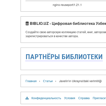
nginx-reuseport/1.21.1
BIBLIO.UZ - Цифровая библиотека Узбе
Создайте свою авторскую коллекцию статей, книг, авторс
зарегистрироваться в качестве автора.
ПАРТНЁРЫ БИБЛИОТЕКИ
›
›
Главная
Статьи
Javelin'ın Ukrayna'daki verimliliği
Конфиденциальность
Условия
Справка
Пригласи