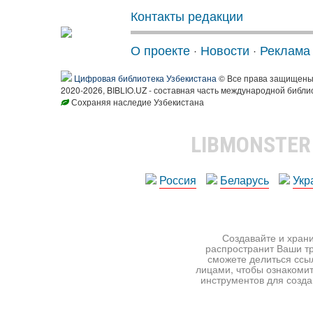
Контакты редакции
О проекте
·
Новости
·
Реклама
Цифровая библиотека Узбекистана
© Все права защищен
2020-2026, BIBLIO.UZ - составная часть международной библи
Сохраняя наследие Узбекистана
LIBMONSTE
Россия
Беларусь
Укр
Создавайте и храни
распространит Ваши тр
сможете делиться ссы
лицами, чтобы ознакомит
инструментов для создан