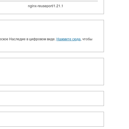
nginx-reuseport/1.21.1
орское Наследие в цифровом виде.
Нажмите сюда
, чтобы