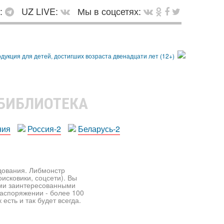
в:
UZ LIVE:
Мы в соцсетях:
 БИБЛИОТЕКА
ния
Россия-2
Беларусь-2
едования. Либмонстр
исковики, соцсети). Вы
ими заинтересованными
распоряжении - более 100
есть и так будет всегда.