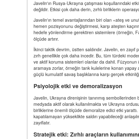
Javelin'ın Rusya-Ukrayna çatışması koşullarındaki etki
değildir. Etkisi çok daha derin, zırhlı birliklerin operasy
Javelin'ın temel avantajlarından biri olan «ateş ve unut
hemen pozisyonunu değiştirmesi, karşı ateşten kaçınma
hedefe yönlendirme gerektiren sistemlere (örneğin
ölçüde artırır.
İkinci taktik devrim, üstten saldırıdır. Javelin, en zay
zırh genellikle çok daha incedir. Bu, tüm türdeki moder
ve aktif koruma sistemleri olanlar da dahil. Füzyonun
aramaya zorlar, örneğin tank kulelerine konan yapay ağ
güçlü kumulatif savaş başlıklarına karşı gerçek etkinliği
Psiyolojik etki ve demoralizasyon
Javelin, Ukrayna direnişinin tanınmış sembollerinden bi
medyada aktif olarak kullanılmakta ve Ukrayna ordusu 
birliklerine önemli ölçüde demoralize edici etki yara
kapatılamayan yükseklikte saldırı yapabileceği anlaşılm
zayıflatır.
Stratejik etki: Zırhlı araçların kullanımın