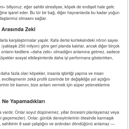
» biliyoruz: eğer sahibi stresliyse, köpek de endişeli hale gelir.
ne işaret eder. Bu tür bir bağ, diğer hayvanlarda bu kadar yoğun
daşlarımız olmasını sağlar.
r Arasında Zeki
la karşılaştırmalar yapılır. Kafa derisi korteksindeki nöron sayısı
yaklaşık 250 milyon) göre geri planda kalırlar, ancak diğer birçok
rın kedilere «daha zeki» olmadığını anlamına gelmez, sadece
. Köpekler sosyal etkileşimlerde daha iyi performans gösterirken,
dan daha fazla olan köpekler, insanla işbirliği yapma ve insan
vcilleşmenin zekâ profili üzerinde bir değişikliğe yol açtığını
inin bir kısmını, bize anlam vermek için süper yeteneklerine
: Ne Yapamadıkları
 vardır. Onlar soyut düşünemez, yıllar öncesini planlayamaz veya
ini geçemezler). Onlar, günlük deneyimlerinin ötesinde karmaşık
k, sahibinin 8 saat çalıştığını ve ardından döndüğünü anlamaz —