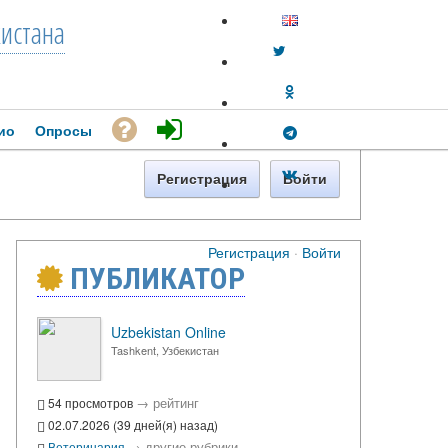
кистана
ио
Опросы
Регистрация
Войти
Регистрация
·
Войти
ПУБЛИКАТОР
Uzbekistan Online
Tashkent, Узбекистан
→
рейтинг
54 просмотров
02.07.2026 (39 дней(я) назад)
→
другие рубрики
Ветеринария