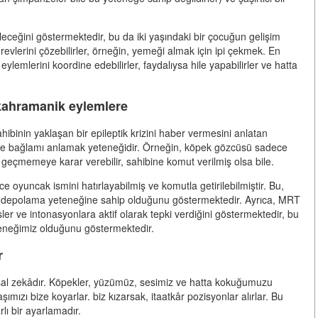
ileceğini göstermektedir, bu da iki yaşındaki bir çocuğun gelişim
evlerini çözebilirler, örneğin, yemeği almak için ipi çekmek. En
 eylemlerini koordine edebilirler, faydalıysa hile yapabilirler ve hatta
 kahramanik eylemlere
hibinin yaklaşan bir epileptik krizini haber vermesini anlatan
 ve bağlamı anlamak yeteneğidir. Örneğin, köpek gözcüsü sadece
 geçmemeye karar verebilir, sahibine komut verilmiş olsa bile.
 oyuncak ismini hatırlayabilmiş ve komutla getirilebilmiştir. Bu,
lgi depolama yeteneğine sahip olduğunu göstermektedir. Ayrıca, MRT
sler ve intonasyonlara aktif olarak tepki verdiğini göstermektedir, bu
teneğimiz olduğunu göstermektedir.
r
gusal zekâdır. Köpekler, yüzümüz, sesimiz ve hatta kokuğumuzu
ımızı bize koyarlar. biz kızarsak, itaatkâr pozisyonlar alırlar. Bu
rlı bir ayarlamadır.