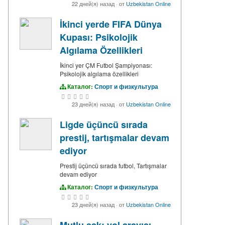
22 дней(я) назад
·
от
Uzbekistan Online
İkinci yerde FIFA Dünya
Kupası: Psikolojik
Algılama Özellikleri
İkinci yer ÇM Futbol Şampiyonası:
Psikolojik algılama özellikleri
Каталог:
Спорт и физкультура
23 дней(я) назад
·
от
Uzbekistan Online
Ligde üçüncü sırada
prestij, tartışmalar devam
ediyor
Prestij üçüncü sırada futbol, Tartışmalar
devam ediyor
Каталог:
Спорт и физкультура
23 дней(я) назад
·
от
Uzbekistan Online