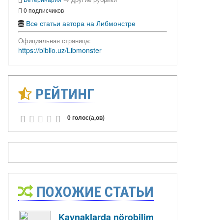
0 подписчиков
Все статьи автора на Либмонстре
Официальная страница:
https://biblio.uz/Libmonster
РЕЙТИНГ
0 голос(а,ов)
ПОХОЖИЕ СТАТЬИ
Kaynaklarda nörobilim