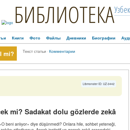
БИБЛИОТЕКА
Узбе
тьи
Книги
Фото
Файлы
Дневники
Биографии
Ауд
Текст статьи
·
Комментарии
l mi?
Libmonster ID: UZ-3442
ek mi? Sadakat dolu gözlerde zekâ
 «O beni anlıyor» diye düşünmedi? Onlara hile, sohbet yeteneği,
ekâsı atfediyoruz. Ancak instintif ve gerçek zekâ arasındaki