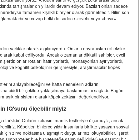
kında tartışmalar on yıllardır devam ediyor. Bazıları onları sadece
se neredeyse tamamen kişilikli bireyler olarak görmektedir. Bilim son
sağlamaktadır ve cevap belki de sadece «evet» veya «hayır»
den varlıklar olarak algılanıyordu. Onların davranışları refleksler
olarak kabul ediliyordu. Ancak o zamanlar dikkatli sahipler, evcil
şlerdi: onlar rotaları hatırlıyorlardı, intonasyonları ayırıyorlardı,
oloji ve kognitif psikolojinin gelişmesiyle, araştırmacılar köpek
tlerini anlayabileceğini ve hatta nesnelerin adlarını
sına ciddi bir şekilde yaklaşılmaya başlanmasını sağladı. Bugün
rmaşık bir sistem olarak köpek zekâsını değerlendiriyor.
in IQ'sunu ölçebilir miyiz
farklıdır. Onların zekâsını mantık testleriyle ölçemeyiz, ancak
rebiliriz. Köpekler, binlerce yıldır insanlarla birlikte yaşayan sosyal
için zirve noktasına ulaşmıştır: duygularımızı okuyabilirler, işaret
lan şimpanzeler bile bu yeteneğe sahip değildirler) ve şaşırtıcı bir