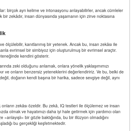
r: birçok ayrı kelime ve intonasyonu anlayabilirler, ancak cümleler
k bir zekâdır, insan dünyasında yaşamanın için zirve noktasına
lik
ölçülebilir, kanıtlanmış bir yetenek. Ancak bu, insan zekâsı ile
sanla evrimsel bir simbiyoz için oluşturulmuş bir evrimsel araçtır.
teneğinde kendini gösterir.
arında zeki olduğunu anlamak, onlara yönelik yaklaşımımızı
kır ve onların benzersiz yeteneklerini değerlendiririz. Ve bu, belki de
değil, doğanın kendi başına bir harika, sadece sevgiye değil, aynı
 onların zekâsı özeldir. Bu zekâ, IQ testleri ile ölçülemez ve insan
ızda olmak ve hayatımızı daha iyi hale getirmek için yardımcı olan
ze «anlayışlı» bir gözle baktığında, bu bir illüzyon olmadığını
şladığı bu gerçekliği keşfetmektedir.