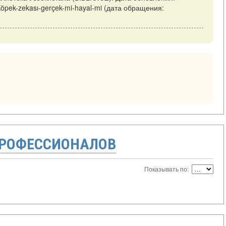
w/Köpek-zekası-gerçek-mi-hayal-mi (дата обращения:
ПРОФЕССИОНАЛОВ
Показывать по: