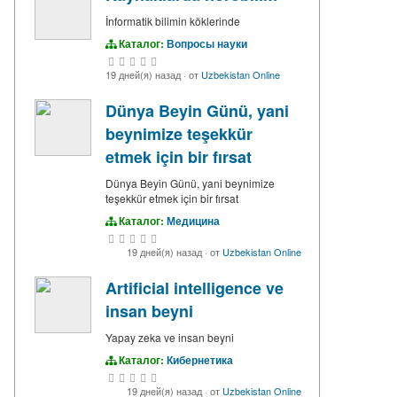
İnformatik bilimin köklerinde
Каталог:
Вопросы науки
19 дней(я) назад
·
от
Uzbekistan Online
Dünya Beyin Günü, yani
beynimize teşekkür
etmek için bir fırsat
Dünya Beyin Günü, yani beynimize
teşekkür etmek için bir fırsat
Каталог:
Медицина
19 дней(я) назад
·
от
Uzbekistan Online
Artificial intelligence ve
insan beyni
Yapay zeka ve insan beyni
Каталог:
Кибернетика
19 дней(я) назад
·
от
Uzbekistan Online