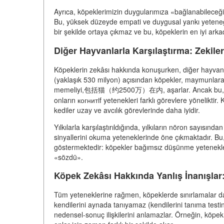
Ayrıca, köpeklerimizin duygularımıza «bağlanabileceğini
Bu, yüksek düzeyde empati ve duygusal yankı yeteneği
bir şekilde ortaya çıkmaz ve bu, köpeklerin en iyi arka
Diğer Hayvanlarla Karşılaştırma: Zekile
Köpeklerin zekâsı hakkında konuşurken, diğer hayvanlar
(yaklaşık 530 milyon) açısından köpekler, maymunlara (
memeliyi,包括猫（约2500万）在内, aşarlar. Ancak bu, onla
onların когнитif yetenekleri farklı görevlere yöneliktir
kediler uzay ve avcılık görevlerinde daha iyidir.
Yılkılarla karşılaştırıldığında, yılkıların nöron sayısın
sinyallerini okuma yeteneklerinde öne çıkmaktadır. Bu, e
göstermektedir: köpekler bağımsız düşünme yetenekler
«sözdü».
Köpek Zekâsı Hakkında Yanlış İnanışlar
Tüm yeteneklerine rağmen, köpeklerde sınırlamalar da
kendilerini aynada tanıyamaz (kendilerini tanıma test
nedensel-sonuç ilişkilerini anlamazlar. Örneğin, köpe