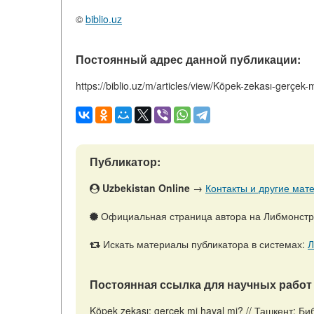
©
biblio.uz
Постоянный адрес данной публикации:
https://biblio.uz/m/articles/view/Köpek-zekası-gerçek-
Публикатор:
Uzbekistan Online
→
Контакты и другие мате
Официальная страница автора на Либмонст
Искать материалы публикатора в системах:
Л
Постоянная ссылка для научных работ 
Köpek zekası: gerçek mi hayal mi? // Ташкент: Б