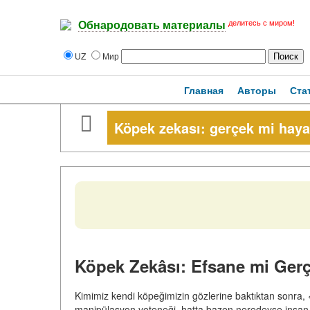
делитесь с миром!
Обнародовать материалы
UZ
Мир
Главная
Авторы
Ста
Köpek zekası: gerçek mi haya
Köpek Zekâsı: Efsane mi Gerç
Kimimiz kendi köpeğimizin gözlerine baktıktan sonra,
manipülasyon yeteneği, hatta bazen neredeyse insan z