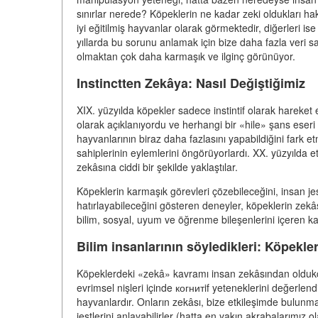
sınırlar nerede? Köpeklerin ne kadar zeki oldukları hak
iyi eğitilmiş hayvanlar olarak görmektedir, diğerleri i
yıllarda bu sorunu anlamak için bize daha fazla veri 
olmaktan çok daha karmaşık ve ilginç görünüyor.
Instinctten Zekâya: Nasıl Değiştiğimiz
XIX. yüzyılda köpekler sadece instintif olarak hareket e
olarak açıklanıyordu ve herhangi bir «hile» şans eseri 
hayvanlarının biraz daha fazlasını yapabildiğini fark etmi
sahiplerinin eylemlerini öngörüyorlardı. XX. yüzyılda et
zekâsına ciddi bir şekilde yaklaştılar.
Köpeklerin karmaşık görevleri çözebileceğini, insan jes
hatırlayabileceğini gösteren deneyler, köpeklerin zekâ
bilim, sosyal, uyum ve öğrenme bileşenlerini içeren ka
Bilim insanlarının söyledikleri: Köpekler
Köpeklerdeki «zekâ» kavramı insan zekâsından oldukça 
evrimsel nişleri içinde когнитif yeteneklerini değerlendi
hayvanlardır. Onların zekâsı, bize etkileşimde bulunmak 
jestlerini anlayabilirler (hatta en yakın akrabalarımız o