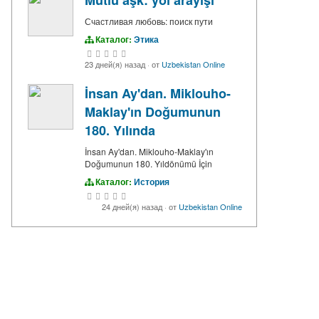
Mutlu aşk: yol arayışı
Счастливая любовь: поиск пути
Каталог:
Этика
23 дней(я) назад
·
от
Uzbekistan Online
İnsan Ay'dan. Miklouho-
Maklay'ın Doğumunun
180. Yılında
İnsan Ay'dan. Miklouho-Maklay'ın
Doğumunun 180. Yıldönümü İçin
Каталог:
История
24 дней(я) назад
·
от
Uzbekistan Online