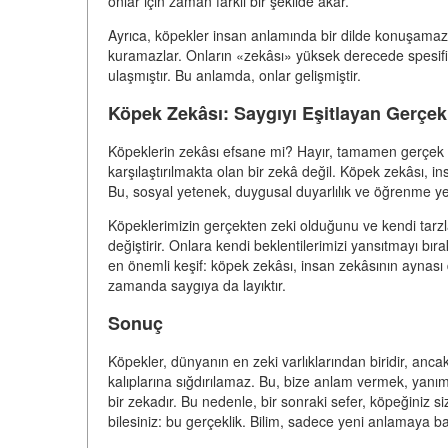
onlar için zaman farklı bir şekilde akar.
Ayrıca, köpekler insan anlamında bir dilde konuşamazla
kuramazlar. Onların «zekâsı» yüksek derecede spesifi
ulaşmıştır. Bu anlamda, onlar gelişmiştir.
Köpek Zekâsı: Saygıyı Eşitlayan Gerçek
Köpeklerin zekâsı efsane mi? Hayır, tamamen gerçek ve 
karşılaştırılmakta olan bir zekâ değil. Köpek zekâsı, in
Bu, sosyal yetenek, duygusal duyarlılık ve öğrenme ye
Köpeklerimizin gerçekten zeki olduğunu ve kendi tarzl
değiştirir. Onlara kendi beklentilerimizi yansıtmayı bıra
en önemli keşif: köpek zekâsı, insan zekâsının aynası 
zamanda saygıya da layıktır.
Sonuç
Köpekler, dünyanın en zeki varlıklarından biridir, ancak
kalıplarına sığdırılamaz. Bu, bize anlam vermek, yanım
bir zekadır. Bu nedenle, bir sonraki sefer, köpeğiniz si
bilesiniz: bu gerçeklik. Bilim, sadece yeni anlamaya ba