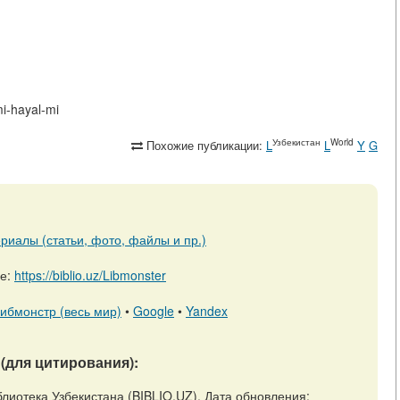
mi-hayal-mi
Узбекистан
World
Похожие публикации:
L
L
Y
G
риалы (статьи, фото, файлы и пр.)
ре:
https://biblio.uz/Libmonster
ибмонстр (весь мир)
•
Google
•
Yandex
(для цитирования):
иблиотека Узбекистана (BIBLIO.UZ). Дата обновления: