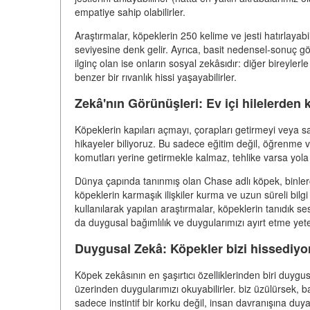
empatiye sahip olabilirler.
Araştırmalar, köpeklerin 250 kelime ve jesti hatırlayab
seviyesine denk gelir. Ayrıca, basit nedensel-sonuç gör
ilginç olan ise onların sosyal zekâsıdır: diğer bireylerle
benzer bir rıvanlık hissi yaşayabilirler.
Zekâ'nın Görünüşleri: Ev içi hilelerden
Köpeklerin kapıları açmayı, çorapları getirmeyi veya sa
hikayeler biliyoruz. Bu sadece eğitim değil, öğrenme
komutları yerine getirmekle kalmaz, tehlike varsa yola
Dünya çapında tanınmış olan Chase adlı köpek, binlerce
köpeklerin karmaşık ilişkiler kurma ve uzun süreli bi
kullanılarak yapılan araştırmalar, köpeklerin tanıdık se
da duygusal bağımlılık ve duygularımızı ayırt etme ye
Duygusal Zekâ: Köpekler bizi hissediyo
Köpek zekâsının en şaşırtıcı özelliklerinden biri duy
üzerinden duygularımızı okuyabilirler. biz üzülürsek, baş
sadece instintif bir korku değil, insan davranışına duya