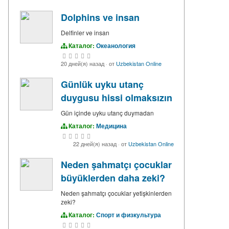
Dolphins ve insan
Delfinler ve insan
Каталог:
Океанология
20 дней(я) назад
·
от
Uzbekistan Online
Günlük uyku utanç
duygusu hissi olmaksızın
Gün içinde uyku utanç duymadan
Каталог:
Медицина
22 дней(я) назад
·
от
Uzbekistan Online
Neden şahmatçı çocuklar
büyüklerden daha zeki?
Neden şahmatçı çocuklar yetişkinlerden
zeki?
Каталог:
Спорт и физкультура