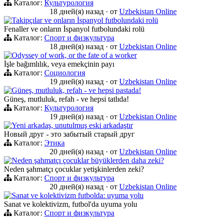
Каталог:
Культурология
18 дней(я) назад
·
от
Uzbekistan Online
Takipçılar ve onların İspanyol futbolundaki rolü
Fenaller ve onların İspanyol futbolundaki rolü
Каталог:
Спорт и физкультура
18 дней(я) назад
·
от
Uzbekistan Online
Odyssey of work, or the fate of a worker
İşle bağımlılık, veya emekçinin payı
Каталог:
Социология
19 дней(я) назад
·
от
Uzbekistan Online
Güneş, mutluluk, refah - ve hepsi pastada!
Güneş, mutluluk, refah - ve hepsi tatlıda!
Каталог:
Культурология
19 дней(я) назад
·
от
Uzbekistan Online
Yeni arkadaş, unutulmuş eski arkadaştır
Новый друг - это забытый старый друг
Каталог:
Этика
20 дней(я) назад
·
от
Uzbekistan Online
Neden şahmatçı çocuklar büyüklerden daha zeki?
Neden şahmatçı çocuklar yetişkinlerden zeki?
Каталог:
Спорт и физкультура
20 дней(я) назад
·
от
Uzbekistan Online
Sanat ve kolektivizm futbolda: uyuma yolu
Sanat ve kolektivizm, futbol'da uyuma yolu
Каталог:
Спорт и физкультура