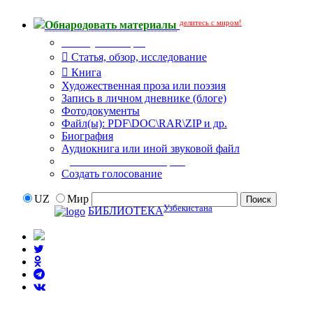
делитесь с миром!
Обнародовать материалы
Тип публикации
Статья, обзор, исследование
Книга
Художественная проза или поэзия
Запись в личном дневнике (блоге)
Фотодокументы
Файл(ы): PDF\DOC\RAR\ZIP и др.
Биография
Аудиокнига или иной звуковой файл
Дополнительные опции:
Создать голосование
UZ
Мир
Узбекистана
БИБЛИОТЕКА