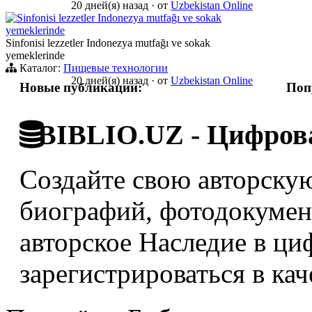
20 дней(я) назад
·
от
Uzbekistan Online
Sinfonisi lezzetler Indonezya mutfağı ve sokak
yemeklerinde
Sinfonisi lezzetler Indonezya mutfağı ve sokak
yemeklerinde
Каталог:
Пищевые технологии
20 дней(я) назад
·
от
Uzbekistan Online
Новые публикации:
Поп
BIBLIO.UZ - Цифрова
Создайте свою авторскую
биографий, фотодокумент
авторское Наследие в ци
зарегистрироваться в кач