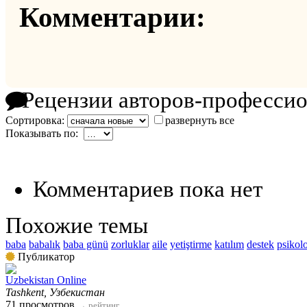
Комментарии:
Рецензии авторов-професси
Сортировка:
развернуть все
Показывать по:
Комментариев пока нет
Похожие темы
baba
babalık
baba günü
zorluklar
aile
yetiştirme
katılım
destek
psikolo
Публикатор
Uzbekistan Online
Tashkent, Узбекистан
71 просмотров
→
рейтинг