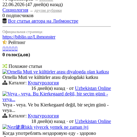
22.06.2026 (47 дней(я) назад)
Социология
→
другие рубрики
0 подписчиков
Все статьи автора на Либмонстре
Официальная страница:
https://biblio.uz/Libmonster
Рейтинг





0 голос(а,ов)
Похожие статьи
Ornella Muti ve kültürler arası diyalogda olan katkısı
Ornella Muti ve kültürler arası diyalogdaki katkısı
Каталог:
Культурология
16 дней(я) назад
·
от
Uzbekistan Online
Veya - veya. Bu Kierkegaard değil, bir seçim günü -
veya...
Veya - veya. Ve bu Kierkegaard değil, bir seçim günü -
veya...
Каталог:
Культурология
18 дней(я) назад
·
от
Uzbekistan Online
Nez健康lıklı yiyecek yemek ne zaman iyi
Когда употреблять нездоровую еду - здорово