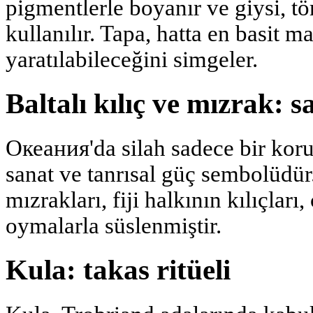
pigmentlerle boyanır ve giysi, tö
kullanılır. Tapa, hatta en basit 
yaratılabileceğini simgeler.
Baltalı kılıç ve mızrak: s
Океания'da silah sadece bir koru
sanat ve tanrısal güç sembolüdür
mızrakları, fiji halkının kılıçları
oymalarla süslenmiştir.
Kula: takas ritüeli