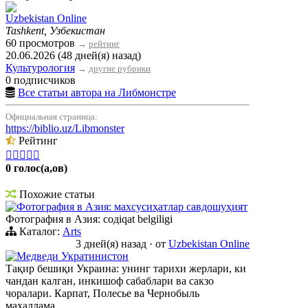
Uzbekistan Online
Tashkent, Узбекистан
60 просмотров
→
рейтинг
20.06.2026 (48 дней(я) назад)
Культурология
→
другие рубрики
0 подписчиков
Все статьи автора на Либмонстре
Официальная страница:
https://biblio.uz/Libmonster
Рейтинг





0 голос(а,ов)
Похожие статьи
Фотография в Азия: махсусиҳатлар савдошуҳият
Фотография в Азия: содiqat belgiligi
Каталог:
Arts
3 дней(я) назад
·
от
Uzbekistan Online
Медведи Укратинистон
Тақир бешиқи Украина: унинг тарихи жерлари, ки
чандан калган, инкишоф сабаблари ва сакзо
чоралари. Карпат, Полесье ва Чернобыль
махаллама.