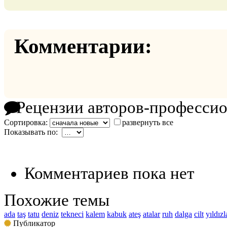
Комментарии:
Рецензии авторов-професси
Сортировка:
развернуть все
Показывать по:
Комментариев пока нет
Похожие темы
ada
taş
tatu
deniz
tekneci
kalem
kabuk
ateş
atalar
ruh
dalga
cilt
yıldızl
Публикатор