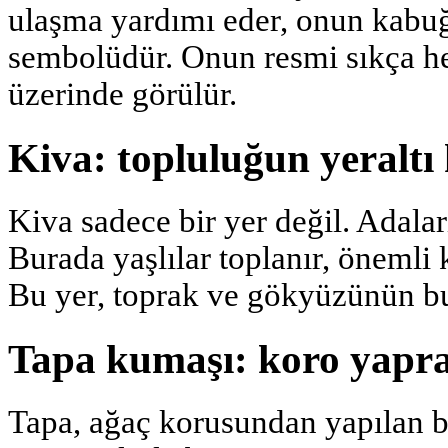
ulaşma yardımı eder, onun kab
sembolüdür. Onun resmi sıkça he
üzerinde görülür.
Kiva: topluluğun yeraltı 
Kiva sadece bir yer değil. Adala
Burada yaşlılar toplanır, önemli ka
Bu yer, toprak ve gökyüzünün bul
Tapa kumaşı: koro yapr
Tapa, ağaç korusundan yapılan b