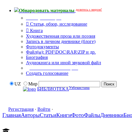
делитесь с миром!
Обнародовать материалы
Тип публикации
Статья, обзор, исследование
Книга
Художественная проза или поэзия
Запись в личном дневнике (блоге)
Фотодокументы
Файл(ы): PDF\DOC\RAR\ZIP и др.
Биография
Аудиокнига или иной звуковой файл
Дополнительные опции:
Создать голосование
UZ
Мир
Узбекистана
БИБЛИОТЕКА
Регистрация
·
Войти
·
Главная
Авторы
Статьи
Книги
Фото
Файлы
Дневники
Би