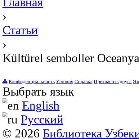
Главная
›
Статьи
›
Kültürel semboller Oceany
Конфиденциальность
Условия
Справка
Пригласить друга
Яз
Выбрать язык
English
Русский
© 2026
Библиотека Узбек