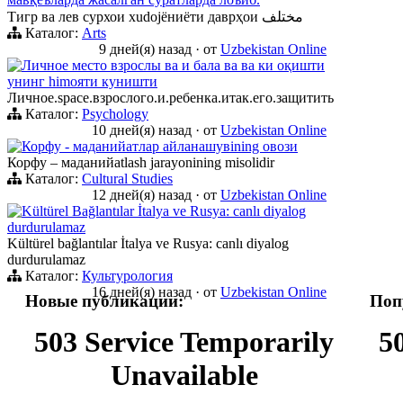
Тигр ва лев сурхои хudojёниёти даврҳои مختلف
Каталог:
Arts
9 дней(я) назад
·
от
Uzbekistan Online
Личное место взрослы ва и бала ва ва ки оқишти
унинг himояти куништи
Личное.space.взрослого.и.ребенка.итак.его.защитить
Каталог:
Psychology
10 дней(я) назад
·
от
Uzbekistan Online
Корфу - маданийатлар айланашувining овози
Корфу – маданийatlash jarayonining misolidir
Каталог:
Cultural Studies
12 дней(я) назад
·
от
Uzbekistan Online
Kültürel Bağlantılar İtalya ve Rusya: canlı diyalog
durdurulamaz
Kültürel bağlantılar İtalya ve Rusya: canlı diyalog
durdurulamaz
Каталог:
Культурология
16 дней(я) назад
·
от
Uzbekistan Online
Новые публикации:
Поп
503 Service Temporarily
5
Unavailable