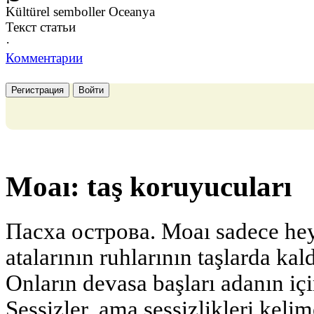
Kültürel semboller Oceanya
Текст статьи
·
Комментарии
Регистрация
Войти
Moaı: taş koruyucuları
Пасха острова. Moaı sadece heyk
atalarının ruhlarının taşlarda kald
Onların devasa başları adanın iç
Sessizler, ama sessizlikleri keli