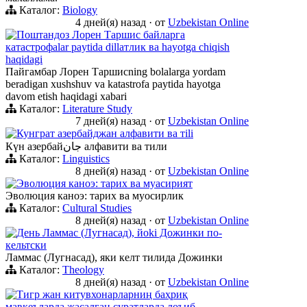
Каталог:
Biology
4 дней(я) назад
·
от
Uzbekistan Online
Поштандоз Лорен Таршис байларга
катастрофalar paytida dillатлик ва hayotga chiqish
haqidagi
Пайгамбар Лорен Таршисning bolalarga yordam
beradigan xushshuv va katastrofa paytida hayotga
davom etish haqidagi xabari
Каталог:
Literature Study
7 дней(я) назад
·
от
Uzbekistan Online
Кунграт азербайджан алфавити ва тili
Күн азербайجان алфавити ва тили
Каталог:
Linguistics
8 дней(я) назад
·
от
Uzbekistan Online
Эволюция каноэ: тарих ва муасирият
Эволюция каноэ: тарих ва муосирлик
Каталог:
Cultural Studies
8 дней(я) назад
·
от
Uzbekistan Online
День Ламмас (Лугнасад), йoki Дожинки по-
кельтски
Ламмас (Лугнасад), яки келт тилида Дожинки
Каталог:
Theology
8 дней(я) назад
·
от
Uzbekistan Online
Тигр жан китувхонарларниң баҳриқ
мавқеъларда жасалган суратларда лоъиб.