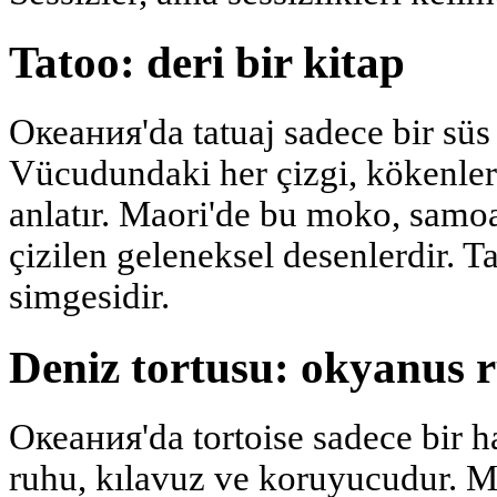
Tatoo: deri bir kitap
Океания'da tatuaj sadece bir süs 
Vücudundaki her çizgi, kökenleri,
anlatır. Maori'de bu moko, samoa
çizilen geleneksel desenlerdir. T
simgesidir.
Deniz tortusu: okyanus 
Океания'da tortoise sadece bir 
ruhu, kılavuz ve koruyucudur. Mi