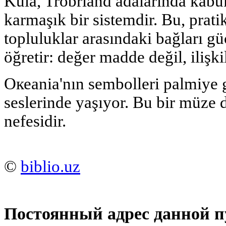
Kula, Trobriand adalarında kabuk
karmaşık bir sistemdir. Bu, prati
topluluklar arasındaki bağları güç
öğretir: değer madde değil, ilişkil
Океania'nın sembolleri palmiye 
seslerinde yaşıyor. Bu bir müze
nefesidir.
©
biblio.uz
Постоянный адрес данной п