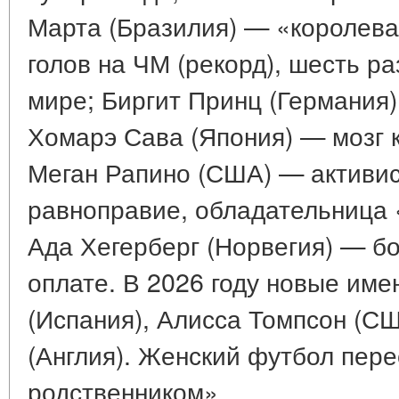
Марта (Бразилия) — «королева
голов на ЧМ (рекорд), шесть р
мире; Биргит Принц (Германия)
Хомарэ Сава (Япония) — мозг 
Меган Рапино (США) — активис
равноправие, обладательница 
Ада Хегерберг (Норвегия) — бо
оплате. В 2026 году новые им
(Испания), Алисса Томпсон (С
(Англия). Женский футбол пер
родственником».