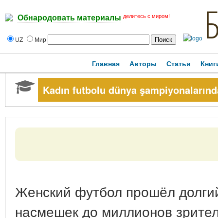
делитесь с миром!
Обнародовать материалы
UZ
Мир
Главная
Авторы
Статьи
Книг
Kadın futbolu dünya şampiyonalarınd
Женский футбол прошёл долгий
насмешек до миллионов зрител