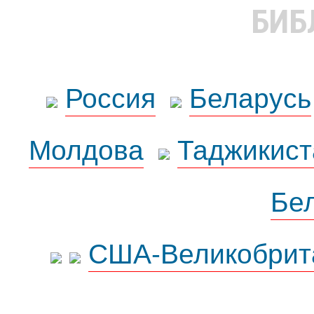
БИБ
Россия
Беларусь
Молдова
Таджикист
Бе
США-Великобрит