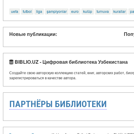
uefa
futbol
liga
şampiyonlar
euro
kulüp
turnuva
kurallar
pa
Новые публикации:
Поп
BIBLIO.UZ - Цифровая библиотека Узбекистана
Создайте свою авторскую коллекцию статей, книг, авторских работ, би
зарегистрироваться в качестве автора.
ПАРТНЁРЫ БИБЛИОТЕКИ