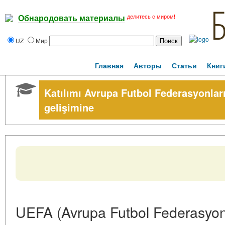
делитесь с миром!
Обнародовать материалы
UZ
Мир
Главная
Авторы
Статьи
Книг
Katılımı Avrupa Futbol Federasyonları
gelişimine
UEFA (Avrupa Futbol Federasyonla