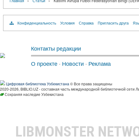
›
›
Главная
Статьи
Katılımı Avrupa Futbol Federasyonları Birliği (UEFA
Конфиденциальность
Условия
Справка
Пригласить друга
Язы
Контакты редакции
О проекте
·
Новости
·
Реклама
Цифровая библиотека Узбекистана
© Все права защищены
2020-2026, BIBLIO.UZ - составная часть международной библиотечной сети Л
Сохраняя наследие Узбекистана
LIBMONSTER NETW