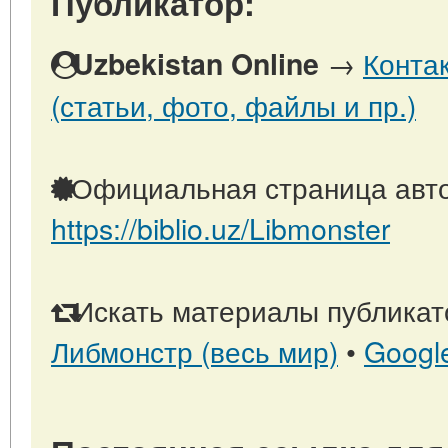
Публикатор:
→
Конта
Uzbekistan Online
(статьи, фото, файлы и пр.)
Официальная страница авто
https://biblio.uz/Libmonster
Искать материалы публикато
Либмонстр (весь мир)
•
Googl