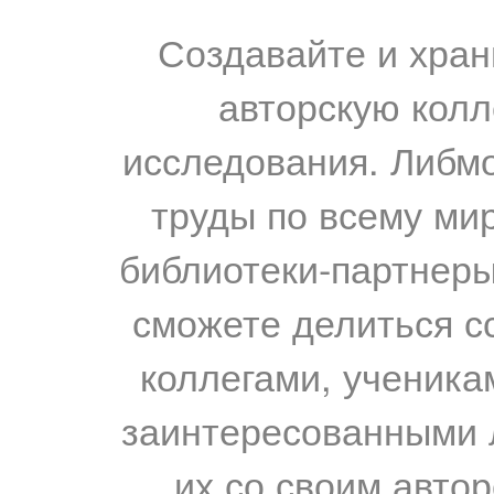
Создавайте и хран
авторскую колл
исследования. Либм
труды по всему мир
библиотеки-партнеры,
сможете делиться с
коллегами, ученика
заинтересованными 
их со своим авто