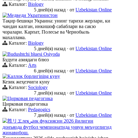
Каталог:
Biology
5 дней(я) назад
·
от
Uzbekistan Online
Медведи Укратинистон
Тақир бешиқи Украина: унинг тарихи жерлари, ки
чандан калган, инкишоф сабаблари ва сакзо
чоралари. Карпат, Полесье ва Чернобыль
махаллама.
Каталог:
Biology
5 дней(я) назад
·
от
Uzbekistan Online
Budushtchi bluesi Osiyoda
Будуғи азиядаги блюз
Каталог:
Arts
6 дней(я) назад
·
от
Uzbekistan Online
Каллоқ борлигining куну
Кезик жеҳезчиги куну
Каталог:
Sociology
7 дней(я) назад
·
от
Uzbekistan Online
Цирковая педагогика
Цирковая педагогика
Каталог:
Pedagogics
7 дней(я) назад
·
от
Uzbekistan Online
胜リエлекترик фуксиясин 2026 йилигин
донъяода футбол чемпионатида унвун меъyorлигид
жинавибош.