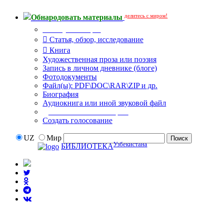
делитесь с миром!
Обнародовать материалы
Тип публикации
Статья, обзор, исследование
Книга
Художественная проза или поэзия
Запись в личном дневнике (блоге)
Фотодокументы
Файл(ы): PDF\DOC\RAR\ZIP и др.
Биография
Аудиокнига или иной звуковой файл
Дополнительные опции:
Создать голосование
UZ
Мир
Узбекистана
БИБЛИОТЕКА