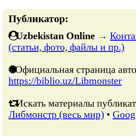
Публикатор:
Uzbekistan Online
→
Конта
(статьи, фото, файлы и пр.)
Официальная страница авто
https://biblio.uz/Libmonster
Искать материалы публикат
Либмонстр (весь мир)
•
Goog