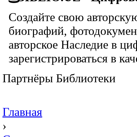
Создайте свою авторскую
биографий, фотодокумент
авторское Наследие в ци
зарегистрироваться в кач
Партнёры Библиотеки
Главная
›