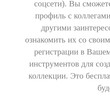
соцсети). Вы сможет
профиль с коллегами
другими заинтере
ознакомить их со свои
регистрации в Вашем
инструментов для соз
коллекции. Это бесплат
буд