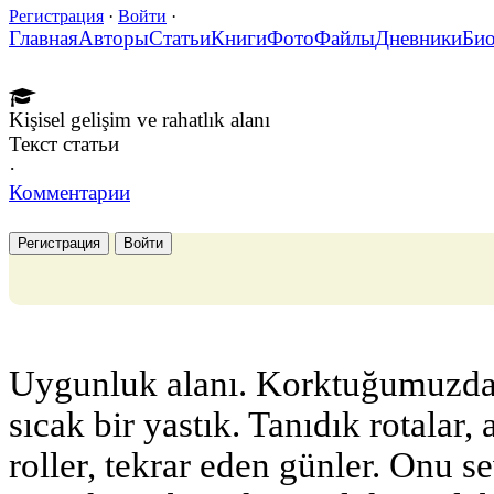
Регистрация
·
Войти
·
Главная
Авторы
Статьи
Книги
Фото
Файлы
Дневники
Би
Kişisel gelişim ve rahatlık alanı
Текст статьи
·
Комментарии
Регистрация
Войти
Uygunluk alanı. Korktuğumuzda 
sıcak bir yastık. Tanıdık rotalar,
roller, tekrar eden günler. Onu s