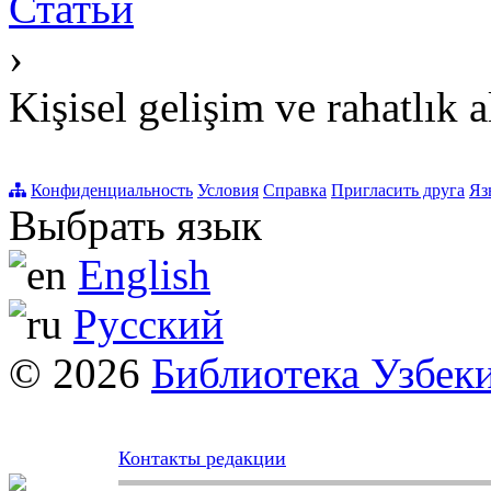
Статьи
›
Kişisel gelişim ve rahatlık a
Конфиденциальность
Условия
Справка
Пригласить друга
Яз
Выбрать язык
English
Русский
© 2026
Библиотека Узбек
Контакты редакции