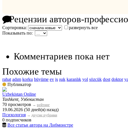
Рецензии авторов-професси
Сортировка:
развернуть все
Показывать по:
Комментариев пока нет
Похожие темы
rahat
adım
korku
büyüme
ev
iş
ışık
karanlık
yol
sözcük
dost
doktor
y
Публикатор
Uzbekistan Online
Tashkent, Узбекистан
70 просмотров
→
рейтинг
19.06.2026 (50 дней(я) назад)
Психология
→
другие рубрики
0 подписчиков
Все статьи автора на Либмонстре