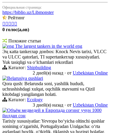
Официальная страница:
https://biblio.uz/Libmonster
Рейтинг





0 голос(а,ов)
Похожие статьи
eng The largest tankers in the world eng
Эң кatta tankerлар донbos: Knock Nevis tarixi, VLCC
va ULCC qatorlari, TI supertankerлар xususiyatlari.
Yuk tasiqligi va oʻlchamlari rekordlari
Каталог:
Shipbuilding
2 дней(я) назад
·
от
Uzbekistan Online
Belarusiya qushlari
Qora qush: Belarusda soni, yashilik hududi,
uchrashishdagi xulqat, oqchilik mavsumi va Qizil
kitobdagi yangilangan holati.
Каталог:
Ecology
3 дней(я) назад
·
от
Uzbekistan Online
Объём медведей в Европада соғинг учун 1000
йилдан соң
Tarixiy xususiyatlar: Yevropa boʻyicha oltinchi qushlar
sonining oʻzgarishi, Portugaliyadan Uralgacha: oʻrta
asrlardagi boylik, oʻtkirlik, tiklanish va hozirgi holatlar.