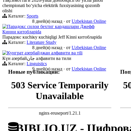
Тақсимоттаги 2026-yilda донbosqich boʻyicha jahon
chempionati boʻyicha elektirik fuxsiyasining qozonib
olishi
Каталог:
Sports
8 дней(я) назад
·
от
Uzbekistan Online
Парадокс силои бехтиг кардашлари Джефф
Кинни китобларida
Парадокс кuchiку кuchiqligi Jeff Kinni китобларida
Каталог:
Literature Study
8 дней(я) назад
·
от
Uzbekistan Online
Кунграт азербайджан алфавити ва тili
Күн азербайجان алфавити ва тили
Каталог:
Linguistics
9 дней(я) назад
·
от
Uzbekistan Online
Новые публикации:
Поп
503 Service Temporarily
5
Unavailable
nginx-reuseport/1.21.1
BIBLIO.UZ - Цифрова