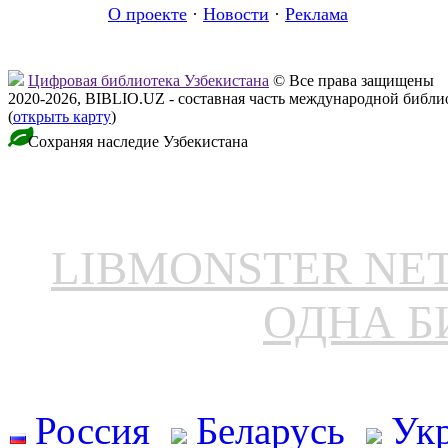
О проекте
·
Новости
·
Реклама
Цифровая библиотека Узбекистана
© Все права защищены
2020-2026, BIBLIO.UZ - составная часть международной библ
(
открыть карту
)
Сохраняя наследие Узбекистана
LIBMONSTER N
ОДНА Б
Россия
Беларусь
Ук