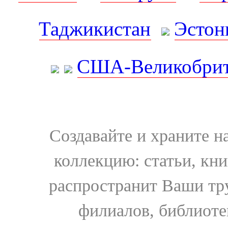
Таджикистан
Эстон
США-Великобрит
Создавайте и храните 
коллекцию: статьи, кн
распространит Ваши тру
филиалов, библиоте