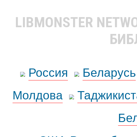
LIBMONSTER NETW
БИБ
Россия
Беларусь
Молдова
Таджикист
Бе