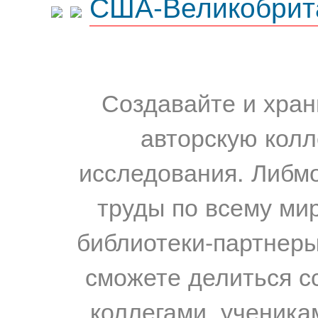
США-Великобрит
Создавайте и хран
авторскую колл
исследования. Либм
труды по всему мир
библиотеки-партнеры,
сможете делиться с
коллегами, ученика