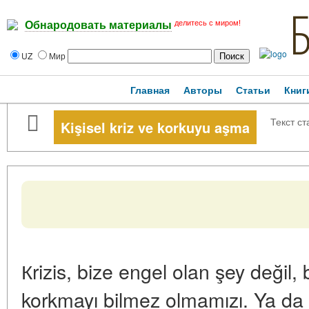
делитесь с миром!
Обнародовать материалы
UZ
Мир
Главная
Авторы
Статьи
Книг
Текст ст
Kişisel kriz ve korkuyu aşma
Кrizis, bize engel olan şey değil, b
korkmayı bilmez olmamızı. Ya da 