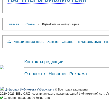
›
›
Главная
Статьи
Kişisel kriz ve korkuyu aşma
Конфиденциальность
Условия
Справка
Пригласить друга
Язы
Контакты редакции
О проекте
·
Новости
·
Реклама
Цифровая библиотека Узбекистана
© Все права защищены
2020-2026, BIBLIO.UZ - составная часть международной библиотечной сети Л
Сохраняя наследие Узбекистана