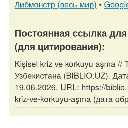
Либмонстр (весь мир)
•
Googl
Постоянная ссылка для
(для цитирования):
Kişisel kriz ve korkuyu aşma /
Узбекистана (BIBLIO.UZ). Дат
19.06.2026. URL: https://biblio.
kriz-ve-korkuyu-aşma (дата об