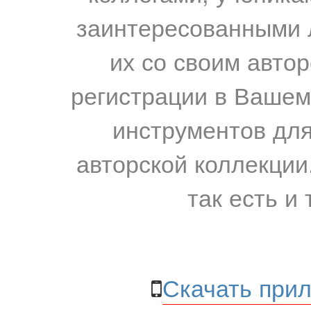
заинтересованными 
их со своим авто
регистрации в Вашем
инструментов для
авторской коллекции.
так есть и 
Скачать прил