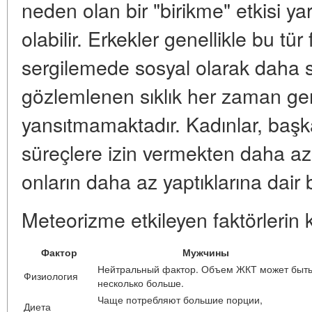
neden olan bir "birikme" etkisi y
olabilir. Erkekler genellikle bu tür 
sergilemede sosyal olarak daha s
gözlemlenen sıklık her zaman ger
yansıtmamaktadır. Kadınlar, başk
süreçlere izin vermekten daha az r
onların daha az yaptıklarına dair b
Meteorizme etkileyen faktörlerin ka
Фактор
Мужчины
Нейтральный фактор. Объем ЖКТ может быт
Физиология
несколько больше.
Чаще потребляют большие порции,
Диета