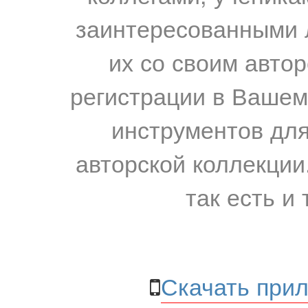
заинтересованными 
их со своим авто
регистрации в Вашем
инструментов для
авторской коллекции.
так есть и 
Скачать прил