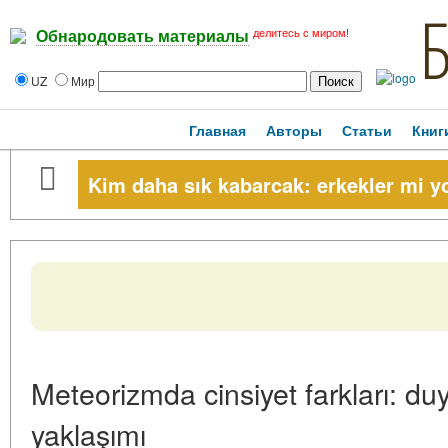
делитесь с миром!
Обнародовать материалы
UZ
Мир
Главная
Авторы
Статьи
Книг
Kim daha sık kabarcak: erkekler mi y
Meteorizmda cinsiyet farkları: duy
yaklaşımı