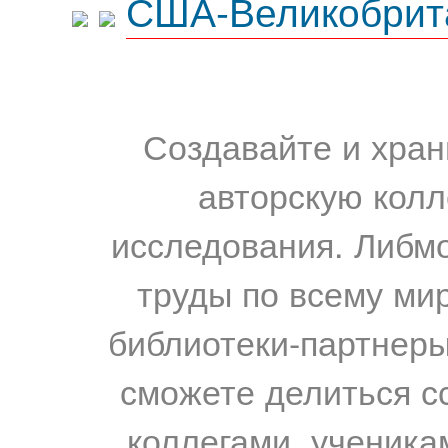
США-Великобрит
Создавайте и хран
авторскую колл
исследования. Либм
труды по всему мир
библиотеки-партнеры,
сможете делиться с
коллегами, ученика