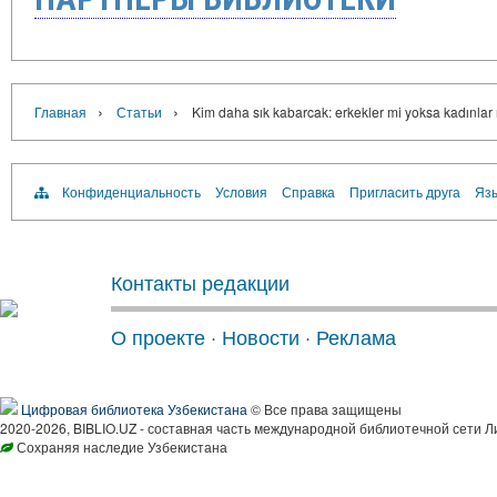
›
›
Главная
Статьи
Kim daha sık kabarcak: erkekler mi yoksa kadınlar
Конфиденциальность
Условия
Справка
Пригласить друга
Язы
Контакты редакции
О проекте
·
Новости
·
Реклама
Цифровая библиотека Узбекистана
© Все права защищены
2020-2026, BIBLIO.UZ - составная часть международной библиотечной сети Л
Сохраняя наследие Узбекистана