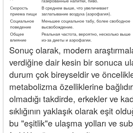
газированные напитки, пиво.
Скорость
В среднем выше, что увеличивает
приема пищи
заглатывание воздуха (аэрофагия).
Социальное
Меньшее социальное табу, более свободное
поведение
высвобождение.
Общее
Реальная частота, вероятно, несколько выше
влияние
из-за диеты и аэрофагии.
Sonuç olarak, modern araştırmala
verdiğine dair kesin bir sonuca 
durum çok bireyseldir ve öncelikl
metabolizma özelliklerine bağlıdır.
olmadığı takdirde, erkekler ve kad
sıklığının yaklaşık olarak eşit o
bu "eşitlik"e ulaşma yolları ve sub