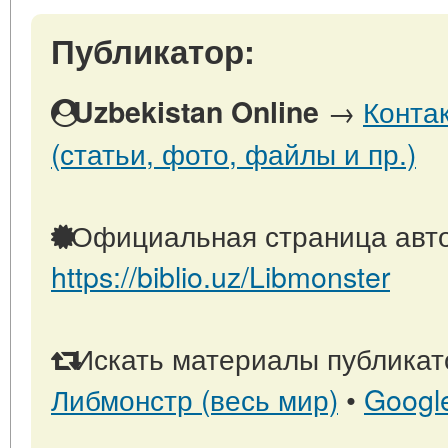
Публикатор:
→
Конта
Uzbekistan Online
(статьи, фото, файлы и пр.)
Официальная страница авто
https://biblio.uz/Libmonster
Искать материалы публикато
Либмонстр (весь мир)
•
Googl