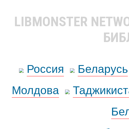
LIBMONSTER NETW
БИБ
Россия
Беларусь
Молдова
Таджикист
Бе