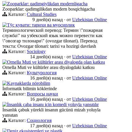
Zooparklar: qadimgiylikdan modernligacha
Zooparklar: qadimgilikdan modern bosqichigacha
Каталог:
Cultural Studies
9 дней(я) назад
·
от
Uzbekistan Online
Тӯс қувати: тарихи ва муосирлик
Терминологический перевод: Термин \"пожарная
служба\" на узбекский язык можно перевести как
\"овозгар тилонари\" (ovozgar tilonari). Перевод
текста: Ovozgar tilonari: tarixi va hozirgi davrlash
Каталог:
Sociology
14 дней(я) назад
·
от
Uzbekistan Online
Ornella Muti ve kültürler arası diyalogda olan katkısı
Ornella Muti ve kültürler arası diyalogdaki katkısı
Каталог:
Культурология
16 дней(я) назад
·
от
Uzbekistan Online
Kaynaklarda nörobilim
İnformatik bilimin köklerinde
Каталог:
Вопросы науки
16 дней(я) назад
·
от
Uzbekistan Online
İnsanlık çaba insanı için komedi yoluyla yansıtılır
İnsanlık çabuk yürekli insanın gücünü mizah yoluyla
yansıtan
Каталог:
Социология
17 дней(я) назад
·
от
Uzbekistan Online
Deniz ekosistemleri ve plastik