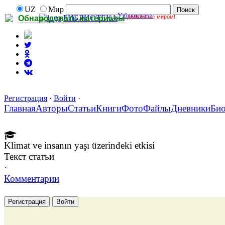
UZ
Мир
Узбекистана
делитесь с миром!
БИБЛИОТЕКА
Обнародовать материалы
Регистрация
·
Войти
·
Главная
Авторы
Статьи
Книги
Фото
Файлы
Дневники
Би
Klimat ve insanın yaşı üzerindeki etkisi
Текст статьи
·
Комментарии
Регистрация
Войти