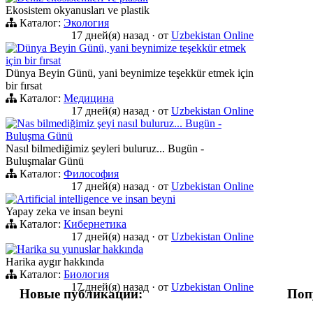
Ekosistem okyanusları ve plastik
Каталог:
Экология
17 дней(я) назад
·
от
Uzbekistan Online
Dünya Beyin Günü, yani beynimize teşekkür etmek
için bir fırsat
Dünya Beyin Günü, yani beynimize teşekkür etmek için
bir fırsat
Каталог:
Медицина
17 дней(я) назад
·
от
Uzbekistan Online
Nas bilmediğimiz şeyi nasıl buluruz... Bugün -
Buluşma Günü
Nasıl bilmediğimiz şeyleri buluruz... Bugün -
Buluşmalar Günü
Каталог:
Философия
17 дней(я) назад
·
от
Uzbekistan Online
Artificial intelligence ve insan beyni
Yapay zeka ve insan beyni
Каталог:
Кибернетика
17 дней(я) назад
·
от
Uzbekistan Online
Harika su yunuslar hakkında
Harika aygır hakkında
Каталог:
Биология
17 дней(я) назад
·
от
Uzbekistan Online
Новые публикации:
Поп