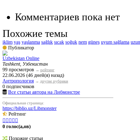
Комментариев пока нет
Похожие темы
iklim
yaş
yaşlanma
sağlık
sıcak
soğuk
nem
güneş
uyum sağlama
uzu
Публикатор
Uzbekistan Online
Tashkent, Узбекистан
99 просмотров
→
рейтинг
22.06.2026 (46 дней(я) назад)
Антропология
→
другие рубрики
0 подписчиков
Все статьи автора на Либмонстре
Официальная страница:
https://biblio.uz/Libmonster
Рейтинг





0 голос(а,ов)
Похожие статьи