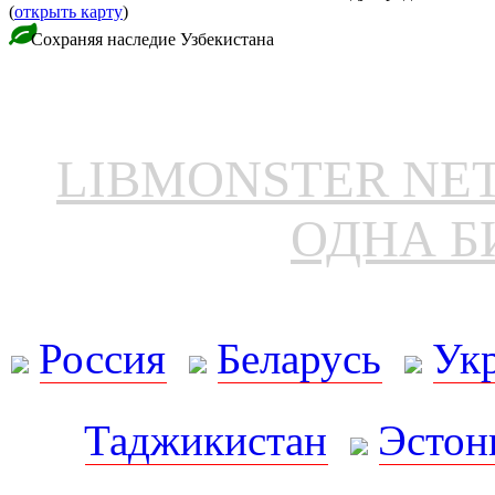
(
открыть карту
)
Сохраняя наследие Узбекистана
LIBMONSTER N
ОДНА Б
Россия
Беларусь
Ук
Таджикистан
Эстон