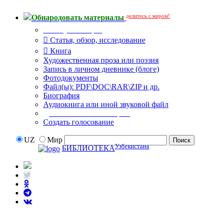
делитесь с миром!
Обнародовать материалы
Тип публикации
Статья, обзор, исследование
Книга
Художественная проза или поэзия
Запись в личном дневнике (блоге)
Фотодокументы
Файл(ы): PDF\DOC\RAR\ZIP и др.
Биография
Аудиокнига или иной звуковой файл
Дополнительные опции:
Создать голосование
UZ
Мир
Узбекистана
БИБЛИОТЕКА