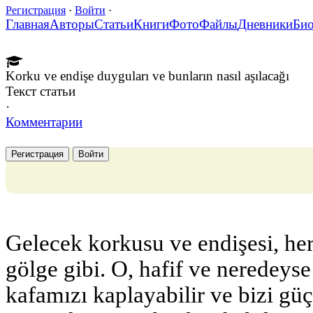
Регистрация
·
Войти
·
Главная
Авторы
Статьи
Книги
Фото
Файлы
Дневники
Би
Korku ve endişe duyguları ve bunların nasıl aşılacağı
Текст статьи
·
Комментарии
Регистрация
Войти
Gelecek korkusu ve endişesi, he
gölge gibi. O, hafif ve neredeys
kafamızı kaplayabilir ve bizi güçs