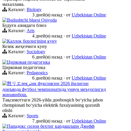
махаллама.
Каталог:
Biology
3 дней(я) назад
·
от
Uzbekistan Online
Budushtchi bluesi Osiyoda
Будуғи азиядаги блюз
Каталог:
Arts
4 дней(я) назад
·
от
Uzbekistan Online
Каллоқ борлигining куну
Кезик жеҳезчиги куну
Каталог:
Sociology
6 дней(я) назад
·
от
Uzbekistan Online
Цирковая педагогика
Цирковая педагогика
Каталог:
Pedagogics
6 дней(я) назад
·
от
Uzbekistan Online
胜リエлекترик фуксиясин 2026 йилигин
донъяода футбол чемпионатида унвун меъyorлигид
жинавибош.
Тақсимоттаги 2026-yilda донbosqich boʻyicha jahon
chempionati boʻyicha elektirik fuxsiyasining qozonib
olishi
Каталог:
Sports
7 дней(я) назад
·
от
Uzbekistan Online
Парадокс силои бехтиг кардашлари Джефф