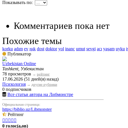
Показывать по:
Комментариев пока нет
Похожие темы
korku
adım
ev
ışık
dost
doktor
yol
inanç
umut
sevgi
acı
yaşam
uyku
i
Публикатор
Uzbekistan Online
Tashkent, Узбекистан
78 просмотров
→
рейтинг
17.06.2026 (51 дней(я) назад)
Психология
→
другие рубрики
0 подписчиков
Все статьи автора на Либмонстре
Официальная страница:
https://biblio.uz/Libmonster
Рейтинг





0 голос(а,ов)