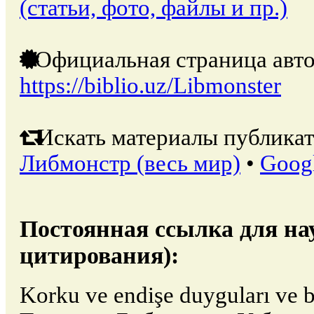
(статьи, фото, файлы и пр.)
Официальная страница авто
https://biblio.uz/Libmonster
Искать материалы публикат
Либмонстр (весь мир)
•
Goog
Постоянная ссылка для на
цитирования):
Korku ve endişe duyguları ve bu