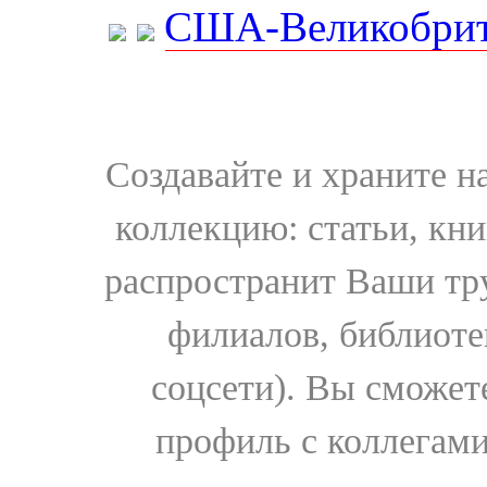
США-Великобрит
Создавайте и храните 
коллекцию: статьи, кн
распространит Ваши тру
филиалов, библиоте
соцсети). Вы сможет
профиль с коллегами