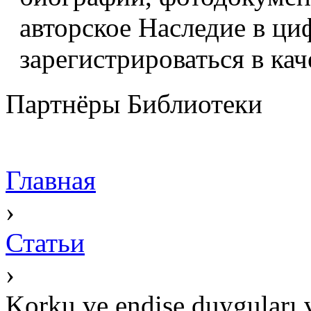
авторское Наследие в ци
зарегистрироваться в кач
Партнёры Библиотеки
Главная
›
Статьи
›
Korku ve endişe duyguları v