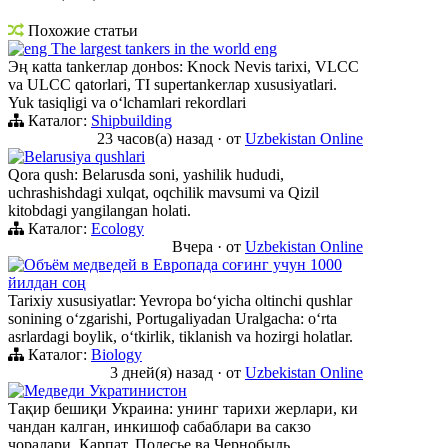
Похожие статьи
eng The largest tankers in the world eng
Эң кatta tankerлар донbos: Knock Nevis tarixi, VLCC
va ULCC qatorlari, TI supertankerлар xususiyatlari.
Yuk tasiqligi va oʻlchamlari rekordlari
Каталог:
Shipbuilding
23 часов(а) назад
·
от
Uzbekistan Online
Belarusiya qushlari
Qora qush: Belarusda soni, yashilik hududi,
uchrashishdagi xulqat, oqchilik mavsumi va Qizil
kitobdagi yangilangan holati.
Каталог:
Ecology
Вчера
·
от
Uzbekistan Online
Объём медведей в Европада соғинг учун 1000
йилдан соң
Tarixiy xususiyatlar: Yevropa boʻyicha oltinchi qushlar
sonining oʻzgarishi, Portugaliyadan Uralgacha: oʻrta
asrlardagi boylik, oʻtkirlik, tiklanish va hozirgi holatlar.
Каталог:
Biology
3 дней(я) назад
·
от
Uzbekistan Online
Медведи Укратинистон
Тақир бешиқи Украина: унинг тарихи жерлари, ки
чандан калган, инкишоф сабаблари ва сакзо
чоралари. Карпат, Полесье ва Чернобыль