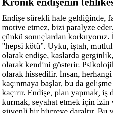
Kronik endişenin tehlikes
Endişe sürekli hale geldiğinde, f
motive etmez, bizi paralyze eder.
çünkü sonuçlardan korkuyoruz. İ
"hepsi kötü". Uyku, iştah, mutlu
olarak endişe, kaslarda gerginlik, 
olarak kendini gösterir. Psikoloj
olarak hissedilir. İnsan, herhangi 
kaçınmaya başlar, bu da gelişme i
kaçırır. Endişe, plan yapmak, iş d
kurmak, seyahat etmek için izin
güvenli bir hücreye daraltır. B