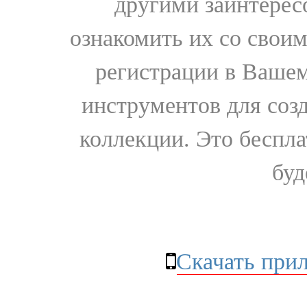
другими заинтере
ознакомить их со свои
регистрации в Вашем
инструментов для соз
коллекции. Это бесплат
буд
Скачать при