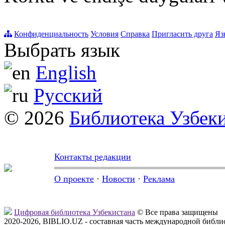
Конфиденциальность
Условия
Справка
Пригласить друга
Яз
Выбрать язык
English
Русский
© 2026
Библиотека Узбек
Контакты редакции
О проекте
·
Новости
·
Реклама
Цифровая библиотека Узбекистана
© Все права защищены
2020-2026, BIBLIO.UZ - составная часть международной библ