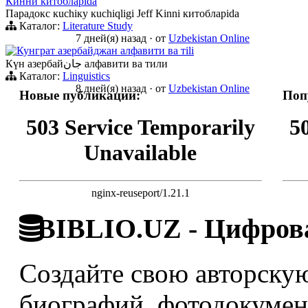
Кинни китобларida
Парадокс кuchiку кuchiqligi Jeff Kinni китобларida
Каталог:
Literature Study
7 дней(я) назад
·
от
Uzbekistan Online
Кунграт азербайджан алфавити ва тili
Күн азербайجان алфавити ва тили
Каталог:
Linguistics
8 дней(я) назад
·
от
Uzbekistan Online
Новые публикации:
Поп
503 Service Temporarily
5
Unavailable
nginx-reuseport/1.21.1
BIBLIO.UZ - Цифрова
Создайте свою авторскую
биографий, фотодокумент