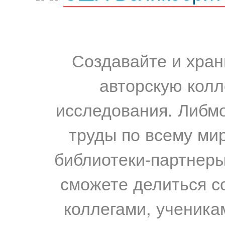
Создавайте и хран
авторскую колл
исследования. Либм
труды по всему мир
библиотеки-партнеры,
сможете делиться с
коллегами, ученика