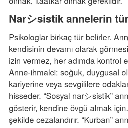
olmak, itaatkâr olmak gereklidir.
Narシsistik annelerin tür
Psikologlar birkaç tür belirler. A
kendisinin devamı olarak görmesi,
izin vermez, her adımda kontrol ede
Anne-ihmalci: soğuk, duygusal olar
kariyerine veya sevgililere odakla
hisseder. “Sosyal narシsistik” ann
gösterir, kendine övgü almak için. 
şekilde cezalandırır. “Kurban” ann