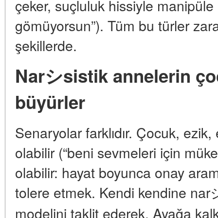
çeker, suçluluk hissiyle manipüle
gömüyorsun”). Tüm bu türler zarar 
şekillerde.
Narシsistik annelerin ço
büyürler
Senaryolar farklıdır. Çocuk, ezik
olabilir (“beni sevmeleri için mü
olabilir: hayat boyunca onay aram
tolere etmek. Kendi kendine narシ
modelini taklit ederek. Ayağa kal