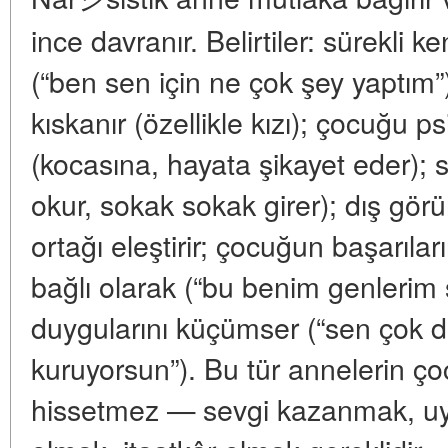
ince davranır. Belirtiler: sürekli 
(“ben sen için ne çok şey yaptım”
kıskanır (özellikle kızı); çocuğu ps
(kocasına, hayata şikayet eder); sı
okur, sokak sokak girer); dış gör
ortağı eleştirir; çocuğun başarıl
bağlı olarak (“bu benim genlerim
duygularını küçümser (“sen çok d
kuruyorsun”). Bu tür annelerin çoc
hissetmez — sevgi kazanmak, uy