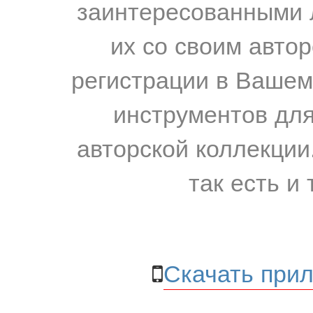
заинтересованными 
их со своим авто
регистрации в Вашем
инструментов для
авторской коллекции.
так есть и 
Скачать прил