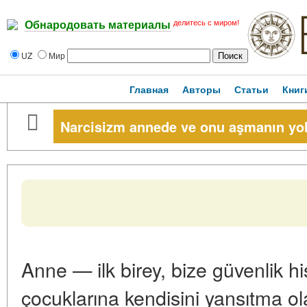
делитесь с миром!
Обнародовать материалы
UZ
Мир
Главная
Авторы
Статьи
Книг
Narcisizm annede ve onu aşmanın yol
Anne — ilk birey, bize güvenlik h
çocuklarına kendisini yansıtma o