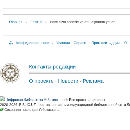
›
›
Главная
Статьи
Narcisizm annede ve onu aşmanın yolları
Конфиденциальность
Условия
Справка
Пригласить друга
Язы
Контакты редакции
О проекте
·
Новости
·
Реклама
Цифровая библиотека Узбекистана
© Все права защищены
2020-2026, BIBLIO.UZ - составная часть международной библиотечной сети Л
Сохраняя наследие Узбекистана