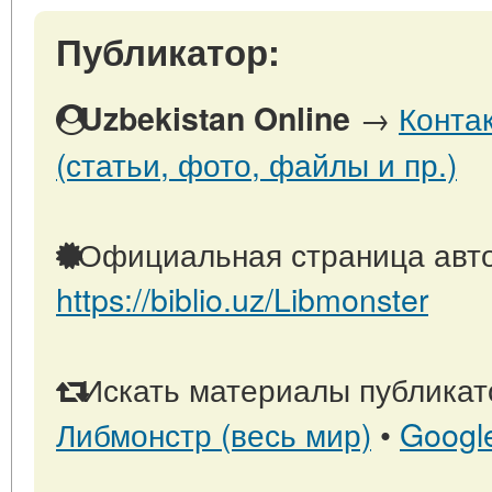
Публикатор:
→
Конта
Uzbekistan Online
(статьи, фото, файлы и пр.)
Официальная страница авто
https://biblio.uz/Libmonster
Искать материалы публикато
Либмонстр (весь мир)
•
Googl