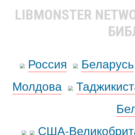
LIBMONSTER NETW
БИБ
Россия
Беларусь
Молдова
Таджикист
Бе
США-Великобрит