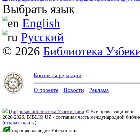
Выбрать язык
English
Русский
© 2026
Библиотека Узбек
Контакты редакции
О проекте
·
Новости
·
Реклама
Цифровая библиотека Узбекистана
© Все права защищены
2020-2026, BIBLIO.UZ - составная часть международной библ
(
открыть карту
)
Сохраняя наследие Узбекистана