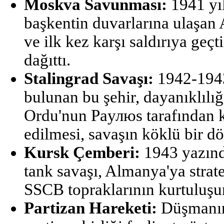
Moskva Savunması:
1941 yıl
başkentin duvarlarına ulaşan 
ve ilk kez karşı saldırıya geçt
dağıttı.
Stalingrad Savaşı:
1942-1943
bulunan bu şehir, dayanıklılığ
Ordu'nun Paулюs tarafından k
edilmesi, savaşın köklü bir d
Kursk Çemberi:
1943 yazınd
tank savaşı, Almanya'ya strat
SSCB topraklarının kurtuluşun
Partizan Hareketi:
Düşmanın 