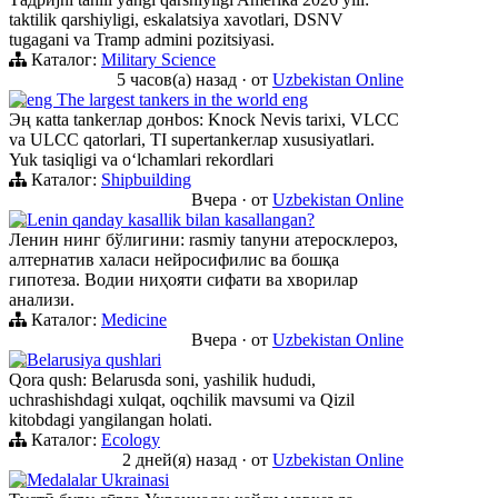
taktilik qarshiyligi, eskalatsiya xavotlari, DSNV
tugagani va Tramp admini pozitsiyasi.
Каталог:
Military Science
5 часов(а) назад
·
от
Uzbekistan Online
eng The largest tankers in the world eng
Эң кatta tankerлар донbos: Knock Nevis tarixi, VLCC
va ULCC qatorlari, TI supertankerлар xususiyatlari.
Yuk tasiqligi va oʻlchamlari rekordlari
Каталог:
Shipbuilding
Вчера
·
от
Uzbekistan Online
Lenin qanday kasallik bilan kasallangan?
Ленин нинг бўлигини: rasmiy tanуни атеросклероз,
алтернатив халаси нейросифилис ва бошқа
гипотеза. Водии ниҳояти сифати ва хворилар
анализи.
Каталог:
Medicine
Вчера
·
от
Uzbekistan Online
Belarusiya qushlari
Qora qush: Belarusda soni, yashilik hududi,
uchrashishdagi xulqat, oqchilik mavsumi va Qizil
kitobdagi yangilangan holati.
Каталог:
Ecology
2 дней(я) назад
·
от
Uzbekistan Online
Medalalar Ukrainasi