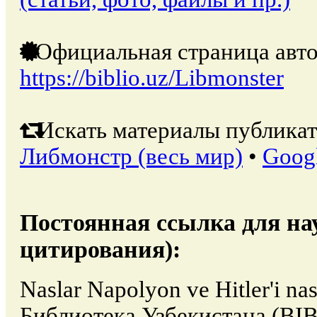
Официальная страница авто
https://biblio.uz/Libmonster
Искать материалы публикат
Либмонстр (весь мир)
•
Goog
Постоянная ссылка для на
цитирования):
Naslar Napolyon ve Hitler'i nas
Библиотека Узбекистана (BIB