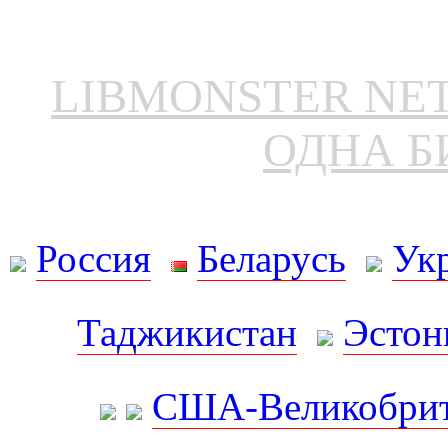
LIBMONSTER N
ОДНА Б
Россия
Беларусь
Ук
Таджикистан
Эстон
США-Великобрит