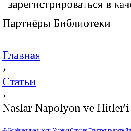
зарегистрироваться в кач
Партнёры Библиотеки
Главная
›
Статьи
›
Naslar Napolyon ve Hitler'i
Конфиденциальность
Условия
Справка
Пригласить друга
Яз