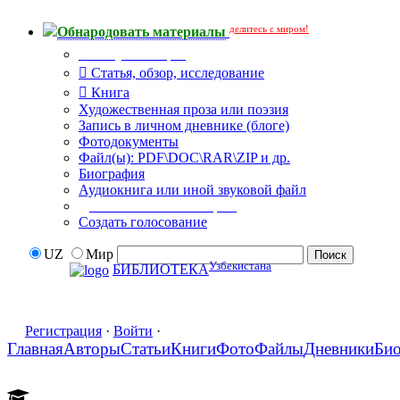
делитесь с миром!
Обнародовать материалы
Тип публикации
Статья, обзор, исследование
Книга
Художественная проза или поэзия
Запись в личном дневнике (блоге)
Фотодокументы
Файл(ы): PDF\DOC\RAR\ZIP и др.
Биография
Аудиокнига или иной звуковой файл
Дополнительные опции:
Создать голосование
UZ
Мир
Узбекистана
БИБЛИОТЕКА
Регистрация
·
Войти
·
Главная
Авторы
Статьи
Книги
Фото
Файлы
Дневники
Би