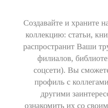
Создавайте и храните 
коллекцию: статьи, кн
распространит Ваши тру
филиалов, библиоте
соцсети). Вы сможет
профиль с коллегами
другими заинтере
ознакомить их со свои