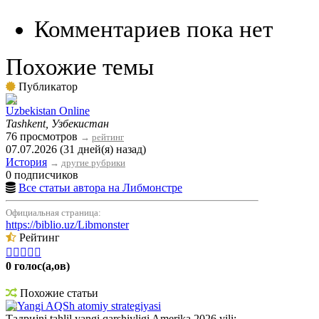
Комментариев пока нет
Похожие темы
Публикатор
Uzbekistan Online
Tashkent, Узбекистан
76 просмотров
→
рейтинг
07.07.2026 (31 дней(я) назад)
История
→
другие рубрики
0 подписчиков
Все статьи автора на Либмонстре
Официальная страница:
https://biblio.uz/Libmonster
Рейтинг





0 голос(а,ов)
Похожие статьи
Yangi AQSh atomiy strategiyasi
Тадриjni tahlil yangi qarshiyligi Amerika 2026 yili: