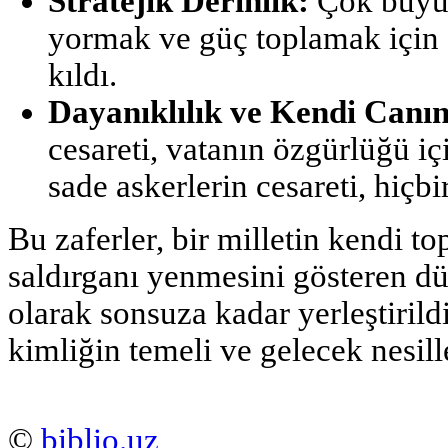
Stratejik Derinlik:
Çok büyük
yormak ve güç toplamak için
kıldı.
Dayanıklılık ve Kendi Canı
cesareti, vatanın özgürlüğü i
sade askerlerin cesareti, hiçbi
Bu zaferler, bir milletin kendi t
saldırganı yenmesini gösteren dün
olarak sonsuza kadar yerleştirildi
kimliğin temeli ve gelecek nesille
©
biblio.uz