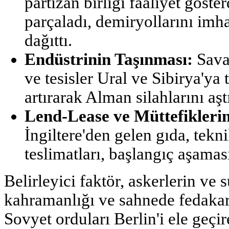
partizan birliği faaliyet göster
parçaladı, demiryollarını imha
dağıttı.
Endüstrinin Taşınması:
Savaş
ve tesisler Ural ve Sibirya'ya 
artırarak Alman silahlarını aşt
Lend-Lease ve Müttefikleri
İngiltere'den gelen gıda, tekn
teslimatları, başlangıç aşamas
Belirleyici faktör, askerlerin ve 
kahramanlığı ve sahnede fedakar
Sovyet orduları Berlin'i ele geçi