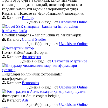
Түстӣ бүрү сӯрға Украинада: кайси мавқеъда
жойилади, чиқмаси кандай, инкишофниҳои кам
кардани ҷамъияти аҳолӣ ва чорлошиҳои ҳифз.
Карпаты, Полесье ва Чернобыльский заповедник.
Каталог:
Biology
2 дней(я) назад
·
от
Uzbekistan Online
Сovet-SSR shampans - barcha va har bir uchun
barcha vaqtlarda
Сovetlik shampans – har bir uchun va har bir vaqtda
Каталог:
Cultural Studies
3 дней(я) назад
·
от
Uzbekistan Online
Четвёртый актор
Почти Библейская История...
Каталог:
Философия
3 дней(я) назад
·
от
Святослав Мартынов
Лидерлар миллимиллатлар платформалари
фотолар
Лидерлари миллийлик фоторамзalar
платформалари
Каталог:
Economics
3 дней(я) назад
·
от
Uzbekistan Online
Фотография в Азия: махсусиҳатлар савдошуҳият
Фотография в Азия: содiqat belgiligi
Каталог:
Arts
3 дней(я) назад
·
от
Uzbekistan Online