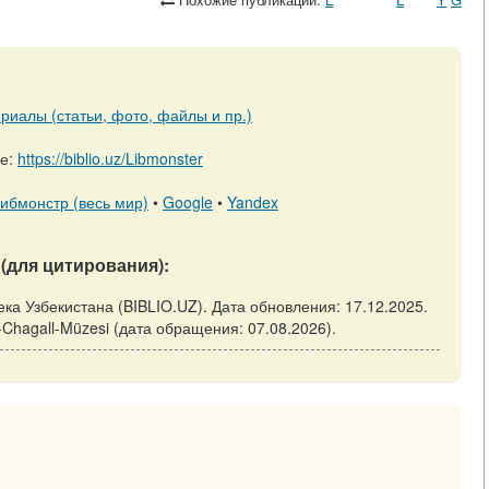
риалы (статьи, фото, файлы и пр.)
ре:
https://biblio.uz/Libmonster
ибмонстр (весь мир)
•
Google
•
Yandex
(для цитирования):
тека Узбекистана (BIBLIO.UZ). Дата обновления: 17.12.2025.
ark-Chagall-Müzesi (дата обращения: 07.08.2026).