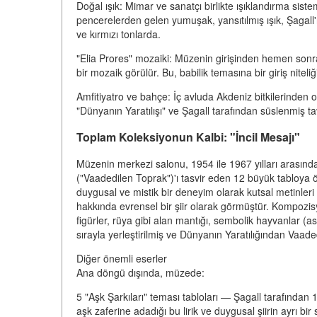
Doğal ışık: Mimar ve sanatçı birlikte ışıklandırma sist
pencerelerden gelen yumuşak, yansıtılmış ışık, Şagall'ın 
ve kırmızı tonlarda.
"Elia Prores" mozaiki: Müzenin girişinden hemen sonra, Ş
bir mozaik görülür. Bu, babilik temasına bir giriş niteliğ
Amfitiyatro ve bahçe: İç avluda Akdeniz bitkilerinden 
"Dünyanın Yaratılışı" ve Şagall tarafından süslenmiş tav
Toplam Koleksiyonun Kalbi: "İncil Mesajı"
Müzenin merkezi salonu, 1954 ile 1967 yılları arasında 
("Vaadedilen Toprak")'ı tasvir eden 12 büyük tabloya öz
duygusal ve mistik bir deneyim olarak kutsal metinleri 
hakkında evrensel bir şiir olarak görmüştür. Kompozisy
figürler, rüya gibi alan mantığı, sembolik hayvanlar (asl
sırayla yerleştirilmiş ve Dünyanın Yaratılığından Vaade
Diğer önemli eserler
Ana döngü dışında, müzede:
5 "Aşk Şarkıları" teması tabloları — Şagall tarafından 
aşk zaferine adadığı bu lirik ve duygusal şiirin ayrı bir