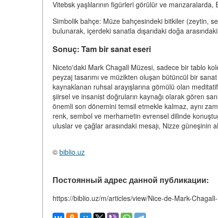
Vitebsk yaşlılarının figürleri görülür ve manzaralarda,
Simbolik bahçe: Müze bahçesindeki bitkiler (zeytin, se
bulunarak, içerdeki sanatla dışarıdaki doğa arasındak
Sonuç: Tam bir sanat eseri
Niceto'daki Mark Chagall Müzesi, sadece bir tablo kole
peyzaj tasarımı ve müzikten oluşan bütüncül bir sanat
kaynaklanan ruhsal arayışlarına gömülü olan meditatif b
şiirsel ve insanist doğruların kaynağı olarak gören san
önemli son dönemini temsil etmekle kalmaz, aynı zam
renk, sembol ve merhametin evrensel dilinde konuştuğu
uluslar ve çağlar arasındaki mesajı, Nizze güneşinin a
©
biblio.uz
Постоянный адрес данной публикации:
https://biblio.uz/m/articles/view/Nice-de-Mark-Chagall