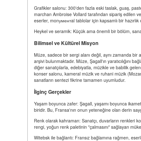
Grafikler salonu: 300'den fazla eski taslak, guaş, past
marchan Ambroise Vollard tarafından sipariş edilen ve 
eserler, monументal tablolar için kapsamlı bir hazırlık o
Heykel ve seramik: Küçük ama önemli bir bölüm, sanat
Bilimsel ve Kültürel Misyon
Müze, sadece bir sergi alanı değil, aynı zamanda bir 
arşivi bulunmaktadır. Müze, Şagall'ın yaratıcılığını bağ
diğer sanatçılarla, edebiyatla, müzikle ve babilik gelene
konser salonu, kameral müzik ve ruhani müzik (Mozart, 
sanatların sentezi fikrine tamamen uyumludur.
İlginç Gerçekler
Yaşam boyunca zafer: Şagall, yaşamı boyunca ikamet e
biridir. Bu, Fransa'nın onun yeteneğine olan derin sayg
Renk olarak kahraman: Sanatçı, duvarların renkleri ko
rengi, yoğun renk paletinin "çalmasını" sağlayan müke
Witebsk ile bağlantı: Fransız bağlamına rağmen, eserl