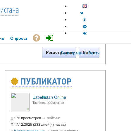
кистана
ио
Опросы
Регистрация
·
Войти
Регистрация
Войти
ПУБЛИКАТОР
Uzbekistan Online
Tashkent, Узбекистан
→
рейтинг
172 просмотров
17.12.2025 (233 дней(я) назад)
→
другие рубрики
Искусствоведение