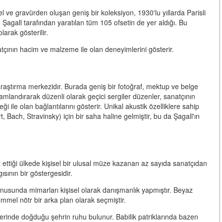
el ve gravürden oluşan geniş bir koleksiyon, 1930'lu yıllarda Parisli
Şagall tarafından yaratılan tüm 105 ofsetin de yer aldığı. Bu
larak gösterilir.
çının hacim ve malzeme ile olan deneyimlerini gösterir.
araştırma merkezidır. Burada geniş bir fotoğraf, mektup ve belge
lamlandırarak düzenli olarak geçici sergiler düzenler, sanatçının
ği ile olan bağlantılarını gösterir. Unikal akustik özelliklere sahip
Bach, Stravinsky) için bir saha haline gelmiştir, bu da Şagall'ın
ttiği ülkede kişisel bir ulusal müze kazanan az sayıda sanatçıdan
ısının bir göstergesidir.
nusunda mimarları kişisel olarak danışmanlık yapmıştır. Beyaz
mmel nötr bir arka plan olarak seçmiştir.
erinde doğduğu şehrin ruhu bulunur. Babilik patriklarında bazen