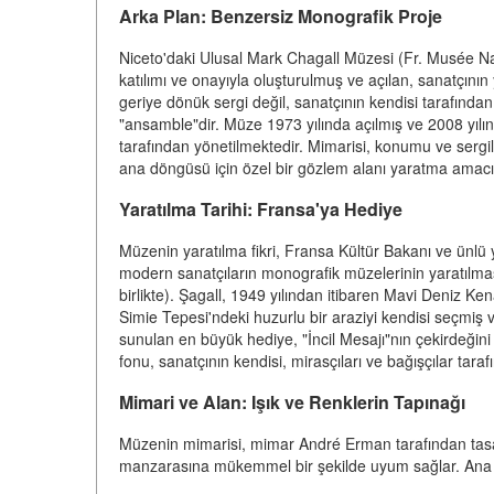
Arka Plan: Benzersiz Monografik Proje
Niceto'daki Ulusal Mark Chagall Müzesi (Fr. Musée N
katılımı ve onayıyla oluşturulmuş ve açılan, sanatçını
geriye dönük sergi değil, sanatçının kendisi tarafında
"ansamble"dir. Müze 1973 yılında açılmış ve 2008 yılın
tarafından yönetilmektedir. Mimarisi, konumu ve sergil
ana döngüsü için özel bir gözlem alanı yaratma amacı
Yaratılma Tarihi: Fransa'ya Hediye
Müzenin yaratılma fikri, Fransa Kültür Bakanı ve ünlü
modern sanatçıların monografik müzelerinin yaratılması
birlikte). Şagall, 1949 yılından itibaren Mavi Deniz Ken
Simie Tepesi'ndeki huzurlu bir araziyi kendisi seçmiş
sunulan en büyük hediye, "İncil Mesajı"nın çekirdeğin
fonu, sanatçının kendisi, mirasçıları ve bağışçılar tara
Mimari ve Alan: Işık ve Renklerin Tapınağı
Müzenin mimarisi, mimar André Erman tarafından tasar
manzarasına mükemmel bir şekilde uyum sağlar. Ana 