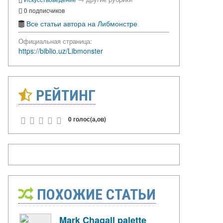
0 подписчиков
Все статьи автора на Либмонстре
Официальная страница:
https://biblio.uz/Libmonster
РЕЙТИНГ
0 голос(а,ов)
ПОХОЖИЕ СТАТЬИ
Mark Chagall palette