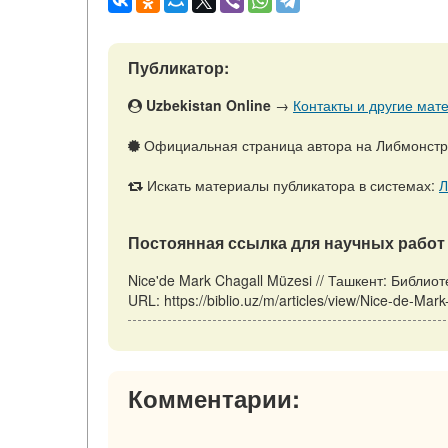
Публикатор:
Uzbekistan Online
→
Контакты и другие мате
Официальная страница автора на Либмонст
Искать материалы публикатора в системах:
Л
Постоянная ссылка для научных работ 
Nice'de Mark Chagall Müzesi // Ташкент: Библио
URL: https://biblio.uz/m/articles/view/Nice-de-M
Комментарии: