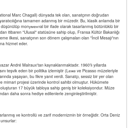
ational Marc Chagall) dünyada tek olan, sanatçının doğrudan
n yaratıcılığına tamamen adanmış bir müzedir. Bu, klasik anlamda bir
n düşünülüp monументal bir ifade olarak tasarlanmış bütünlüklü bir
dan itibaren "Ulusal" statüsüne sahip olup, Fransa Kültür Bakanlığı
eme ilkesi, sanatçının son dönem çalışmaları olan "İncil Mesajı"nın
na hizmet eder.
 yazar André Malraux'tan kaynaklanmaktadır. 1960'lı yıllarda
nı teşvik eden bir politika izlemiştir (Lеже ve Picasso müzeleriyle
arında yaşayan, bu fikre yanıt verdi. Sanatçı, sessiz bir yer olan
 ve mimari projesi üzerinde kontrol sahibi olmuştur. Hükümete
i oluşturan 17 büyük tabloya sahip geniş bir koleksiyondur. Müze
fından daha sonra hediye edilenlerle zenginleştirilmiştir.
lanmış ve kontrollü ve zarif modernizmin bir örneğidir. Orta Deniz
unsurlar: