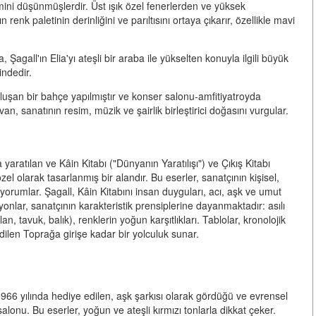
emini düşünmüşlerdir. Üst ışık özel fenerlerden ve yüksek
renk paletinin derinliğini ve parıltısını ortaya çıkarır, özellikle mavi
agall'ın Elia'yı ateşli bir araba ile yükselten konuyla ilgili büyük
indedir.
oluşan bir bahçe yapılmıştır ve konser salonu-amfitiyatroyda
an, sanatının resim, müzik ve şairlik birleştirici doğasını vurgular.
yaratılan ve Kâin Kitabı ("Dünyanın Yaratılışı") ve Çıkış Kitabı
el olarak tasarlanmış bir alandır. Bu eserler, sanatçının kişisel,
yorumlar. Şagall, Kâin Kitabını insan duyguları, acı, aşk ve umut
onlar, sanatçının karakteristik prensiplerine dayanmaktadır: asılı
an, tavuk, balık), renklerin yoğun karşıtlıkları. Tablolar, kronolojik
dilen Toprağa girişe kadar bir yolculuk sunar.
1966 yılında hediye edilen, aşk şarkısı olarak gördüğü ve evrensel
 salonu. Bu eserler, yoğun ve ateşli kırmızı tonlarla dikkat çeker.