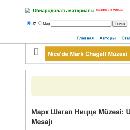
делитесь с миром!
Обнародовать материалы
UZ
Мир
Главная
Авторы
Ста
Nice'de Mark Chagall Müzesi
Марк Шагал Ницце Müzesi: Us
Mesajı