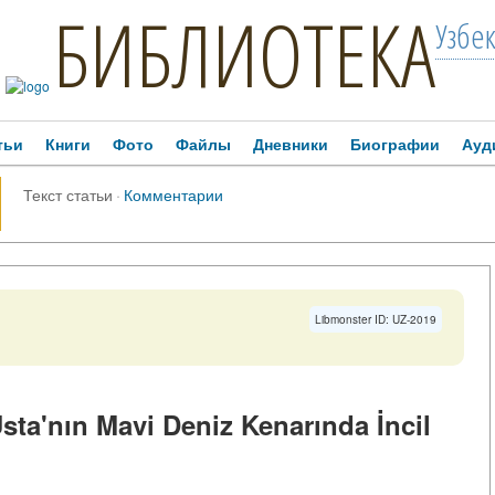
БИБЛИОТЕКА
Узбе
тьи
Книги
Фото
Файлы
Дневники
Биографии
Ауд
Текст статьи
·
Комментарии
Libmonster ID: UZ-2019
ta'nın Mavi Deniz Kenarında İncil