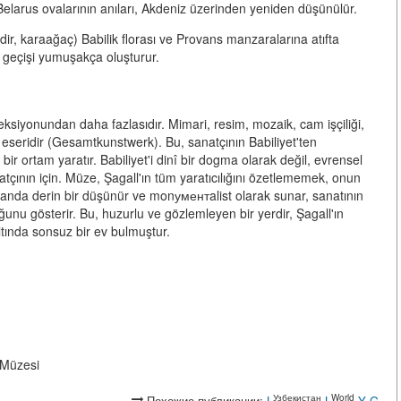
 Belarus ovalarının anıları, Akdeniz üzerinden yeniden düşünülür.
dir, karaağaç) Babilik florası ve Provans manzaralarına atıfta
i geçişi yumuşakça oluşturur.
ksiyonundan daha fazlasıdır. Mimari, resim, mozaik, cam işçiliği,
 eseridir (Gesamtkunstwerk). Bu, sanatçının Babiliyet'ten
ir ortam yaratır. Babiliyet'i dinî bir dogma olarak değil, evrensel
atçının için. Müze, Şagall'ın tüm yaratıcılığını özetlememek, onun
anda derin bir düşünür ve monументalist olarak sunar, sanatının
nu gösterir. Bu, huzurlu ve gözlemleyen bir yerdir, Şagall'ın
ltında sonsuz bir ev bulmuştur.
-Müzesi
Узбекистан
World
Похожие публикации:
L
L
Y
G