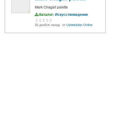
Mark Chagall palette
Каталог:
Искусствоведение
32 дней(я) назад
·
от
Uzbekistan Online