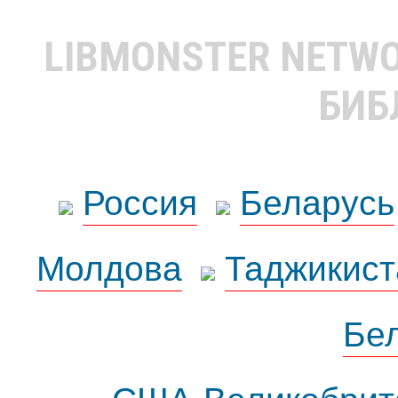
LIBMONSTER NETW
БИБ
Россия
Беларусь
Молдова
Таджикист
Бе
США-Великобрит