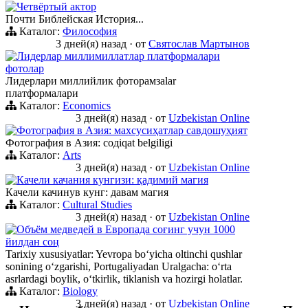
Четвёртый актор
Почти Библейская История...
Каталог:
Философия
3 дней(я) назад
·
от
Святослав Мартынов
Лидерлар миллимиллатлар платформалари
фотолар
Лидерлари миллийлик фоторамзalar
платформалари
Каталог:
Economics
3 дней(я) назад
·
от
Uzbekistan Online
Фотография в Азия: махсусиҳатлар савдошуҳият
Фотография в Азия: содiqat belgiligi
Каталог:
Arts
3 дней(я) назад
·
от
Uzbekistan Online
Качели качания кунгизи: қадимий магия
Качели качинув кунг: давам магия
Каталог:
Cultural Studies
3 дней(я) назад
·
от
Uzbekistan Online
Объём медведей в Европада соғинг учун 1000
йилдан соң
Tarixiy xususiyatlar: Yevropa boʻyicha oltinchi qushlar
sonining oʻzgarishi, Portugaliyadan Uralgacha: oʻrta
asrlardagi boylik, oʻtkirlik, tiklanish va hozirgi holatlar.
Каталог:
Biology
3 дней(я) назад
·
от
Uzbekistan Online