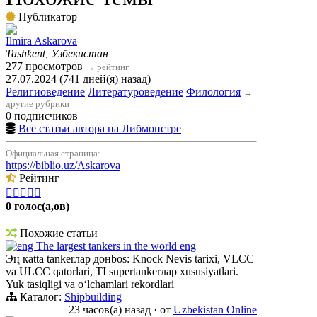
Публикатор
Ilmira Askarova
Tashkent, Узбекистан
277 просмотров
→
рейтинг
27.07.2024 (741 дней(я) назад)
Религиоведение
Литературоведение
Филология
→
другие рубрики
0 подписчиков
Все статьи автора на Либмонстре
Официальная страница:
https://biblio.uz/Askarova
Рейтинг





0 голос(а,ов)
Похожие статьи
eng The largest tankers in the world eng
Эң кatta tankerлар донbos: Knock Nevis tarixi, VLCC
va ULCC qatorlari, TI supertankerлар xususiyatlari.
Yuk tasiqligi va oʻlchamlari rekordlari
Каталог:
Shipbuilding
23 часов(а) назад
·
от
Uzbekistan Online