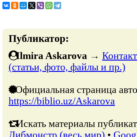
Публикатор:
Ilmira Askarova
→
Контакт
(статьи, фото, файлы и пр.)
Официальная страница авто
https://biblio.uz/Askarova
Искать материалы публикат
Либмонстр (весь мир)
•
Goog