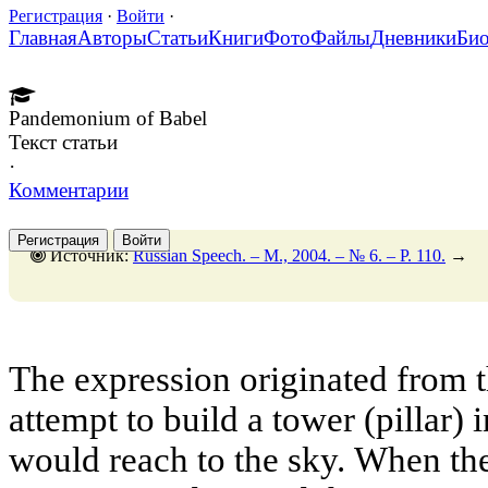
Регистрация
·
Войти
·
Главная
Авторы
Статьи
Книги
Фото
Файлы
Дневники
Би
Pandemonium of Babel
Текст статьи
·
Комментарии
Регистрация
Войти
Источник:
Russian Speech. – M., 2004. – № 6. – P. 110.
→
The expression originated from t
attempt to build a tower (pillar) 
would reach to the sky. When the