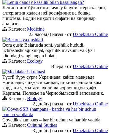
Lenin qanday kasallik bilan kasallangan?
Ленин нинг бўлигини: rasmiy tanуни атеросклероз,
алтернатив халаси нейросифилис ва бошқа
гипотеза. Водии ниҳояти сифати ва хворилар
анализи.
Каталог:
Medicine
23 часов(а) назад
·
от
Uzbekistan Online
Belarusiya qushlari
Qora qush: Belarusda soni, yashilik hududi,
uchrashishdagi xulqat, oqchilik mavsumi va Qizil
kitobdagi yangilangan holati.
Каталог:
Ecology
Вчера
·
от
Uzbekistan Online
Medalalar Ukrainasi
Түстӣ бүрү сӯрға Украинада: кайси мавқеъда
жойилади, чиқмаси кандай, инкишофниҳои кам
кардани ҷамъияти аҳолӣ ва чорлошиҳои ҳифз.
Карпаты, Полесье ва Чернобыльский заповедник.
Каталог:
Biology
2 дней(я) назад
·
от
Uzbekistan Online
Сovet-SSR shampans - barcha va har bir uchun
barcha vaqtlarda
Сovetlik shampans – har bir uchun va har bir vaqtda
Каталог:
Cultural Studies
3 дней(я) назад
·
от
Uzbekistan Online