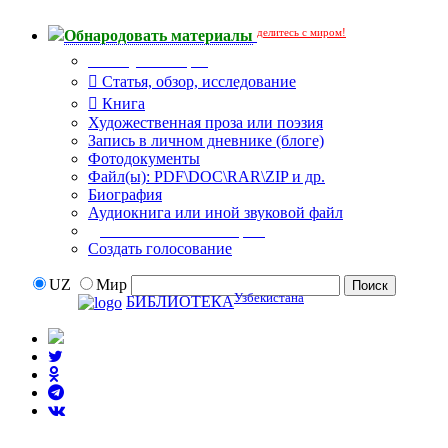
делитесь с миром!
Обнародовать материалы
Тип публикации
Статья, обзор, исследование
Книга
Художественная проза или поэзия
Запись в личном дневнике (блоге)
Фотодокументы
Файл(ы): PDF\DOC\RAR\ZIP и др.
Биография
Аудиокнига или иной звуковой файл
Дополнительные опции:
Создать голосование
UZ
Мир
Узбекистана
БИБЛИОТЕКА