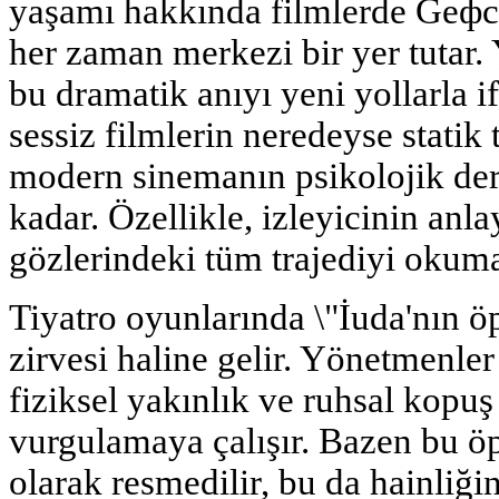
yaşamı hakkında filmlerde Gеф
her zaman merkezi bir yer tutar
bu dramatik anıyı yeni yollarla i
sessiz filmlerin neredeyse statik 
modern sinemanın psikolojik deri
kadar. Özellikle, izleyicinin anla
gözlerindeki tüm trajediyi okumak
Tiyatro oyunlarında \"İuda'nın ö
zirvesi haline gelir. Yönetmenler 
fiziksel yakınlık ve ruhsal kopuş 
vurgulamaya çalışır. Bazen bu 
olarak resmedilir, bu da hainliğ