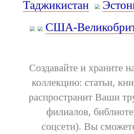
Таджикистан
Эстон
США-Великобрит
Создавайте и храните 
коллекцию: статьи, кн
распространит Ваши тру
филиалов, библиоте
соцсети). Вы сможет