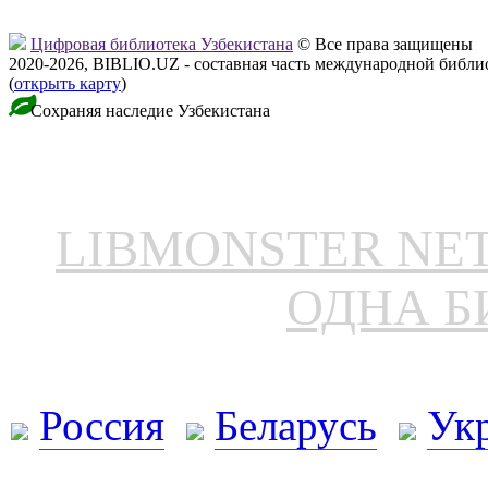
Цифровая библиотека Узбекистана
© Все права защищены
2020-2026, BIBLIO.UZ - составная часть международной библ
(
открыть карту
)
Сохраняя наследие Узбекистана
LIBMONSTER N
ОДНА Б
Россия
Беларусь
Ук