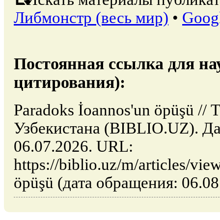
Либмонстр (весь мир)
•
Goog
Постоянная ссылка для на
цитирования):
Paradoks İoannos'un öpüşü //
Узбекистана (BIBLIO.UZ). Да
06.07.2026. URL:
https://biblio.uz/m/articles/vi
öpüşü (дата обращения: 06.08