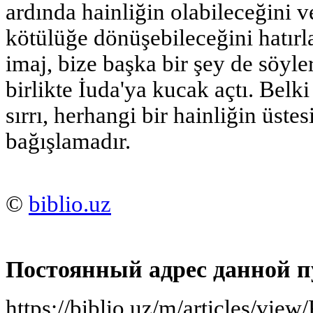
ardında hainliğin olabileceğini v
kötülüğe dönüşebileceğini hatır
imaj, bize başka bir şey de söyler
birlikte İuda'ya kucak açtı. Bel
sırrı, herhangi bir hainliğin üste
bağışlamadır.
©
biblio.uz
Постоянный адрес данной п
https://biblio.uz/m/articles/vie