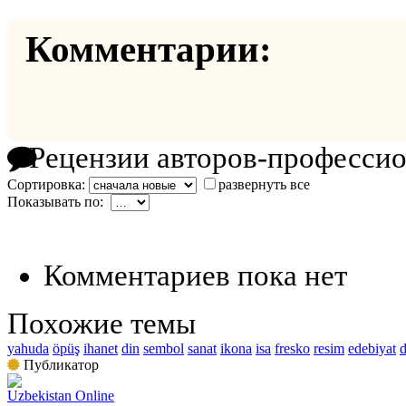
Комментарии:
Рецензии авторов-професси
Сортировка:
развернуть все
Показывать по:
Комментариев пока нет
Похожие темы
yahuda
öpüş
ihanet
din
sembol
sanat
ikona
isa
fresko
resim
edebiyat
d
Публикатор
Uzbekistan Online