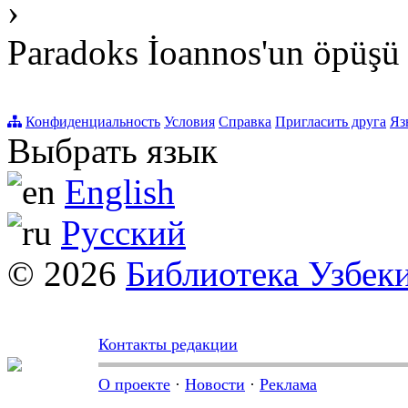
›
Paradoks İoannos'un öpüşü
Конфиденциальность
Условия
Справка
Пригласить друга
Яз
Выбрать язык
English
Русский
© 2026
Библиотека Узбек
Контакты редакции
О проекте
·
Новости
·
Реклама