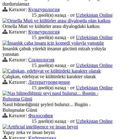
durdurulamaz
Каталог:
Культурология
15 дней(я) назад
·
от
Uzbekistan Online
Ornella Muti ve kültürler arası diyalogda olan katkısı
Ornella Muti ve kültürler arası diyalogdaki katkısı
Каталог:
Культурология
15 дней(я) назад
·
от
Uzbekistan Online
İnsanlık çaba insanı için komedi yoluyla yansıtılır
İnsanlık çabuk yürekli insanın gücünü mizah yoluyla
yansıtan
Каталог:
Социология
15 дней(я) назад
·
от
Uzbekistan Online
Çalışkan, edebiyat ve kültürdeki karakter olarak
Çalışkan, edebiyat ve kültürdeki karakter olarak
Каталог:
Литературоведение
15 дней(я) назад
·
от
Uzbekistan Online
Nas bilmediğimiz şeyi nasıl buluruz... Bugün -
Buluşma Günü
Nasıl bilmediğimiz şeyleri buluruz... Bugün -
Buluşmalar Günü
Каталог:
Философия
15 дней(я) назад
·
от
Uzbekistan Online
Artificial intelligence ve insan beyni
Yapay zeka ve insan beyni
Каталог:
Кибернетика