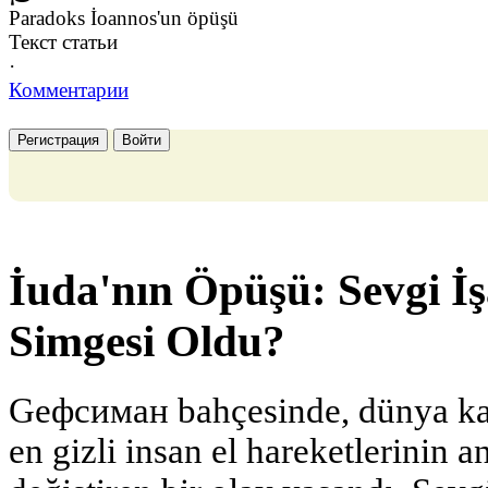
Paradoks İoannos'un öpüşü
Текст статьи
·
Комментарии
Регистрация
Войти
İuda'nın Öpüşü: Sevgi İş
Simgesi Oldu?
Gефсиман bahçesinde, dünya kade
en gizli insan el hareketlerinin 