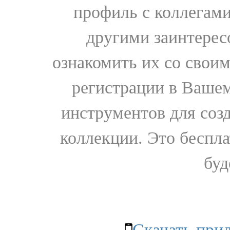
профиль с коллегами
другими заинтере
ознакомить их со свои
регистрации в Вашем
инструментов для соз
коллекции. Это бесплат
буд
Скачать при