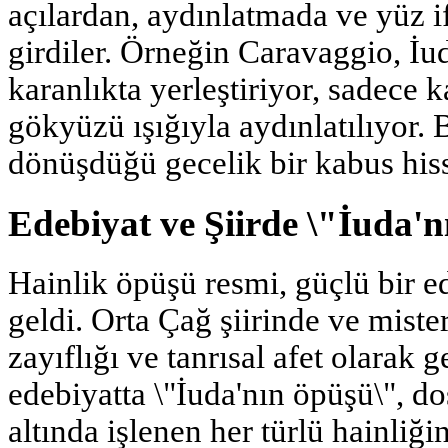
açılardan, aydınlatmada ve yüz 
girdiler. Örneğin Caravaggio, İu
karanlıkta yerleştiriyor, sadece k
gökyüzü ışığıyla aydınlatılıyor. 
dönüşdüğü gecelik bir kabus hiss
Edebiyat ve Şiirde \"İuda'
Hainlik öpüşü resmi, güçlü bir 
geldi. Orta Çağ şiirinde ve mist
zayıflığı ve tanrısal afet olarak g
edebiyatta \"İuda'nın öpüşü\", d
altında işlenen her türlü hainliği