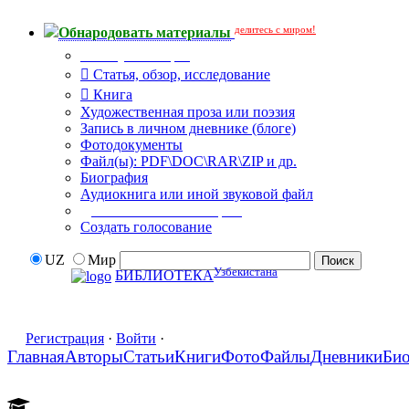
делитесь с миром!
Обнародовать материалы
Тип публикации
Статья, обзор, исследование
Книга
Художественная проза или поэзия
Запись в личном дневнике (блоге)
Фотодокументы
Файл(ы): PDF\DOC\RAR\ZIP и др.
Биография
Аудиокнига или иной звуковой файл
Дополнительные опции:
Создать голосование
UZ
Мир
Узбекистана
БИБЛИОТЕКА
Регистрация
·
Войти
·
Главная
Авторы
Статьи
Книги
Фото
Файлы
Дневники
Би