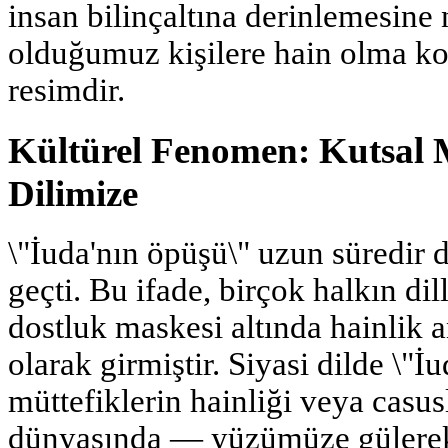
insan bilinçaltına derinlemesine
olduğumuz kişilere hain olma ko
resimdir.
Kültürel Fenomen: Kutsal
Dilimize
\"İuda'nın öpüşü\" uzun süredir 
geçti. Bu ifade, birçok halkın dil
dostluk maskesi altında hainlik 
olarak girmiştir. Siyasi dilde \"İ
müttefiklerin hainliği veya casusl
dünyasında — yüzümüze gülerek b