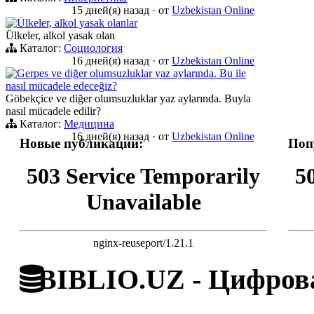
15 дней(я) назад
·
от
Uzbekistan Online
Ülkeler, alkol yasak olanlar
Ülkeler, alkol yasak olan
Каталог:
Социология
16 дней(я) назад
·
от
Uzbekistan Online
Gerpes ve diğer olumsuzluklar yaz aylarında. Bu ile
nasıl mücadele edeceğiz?
Göbekçice ve diğer olumsuzluklar yaz aylarında. Buyla
nasıl mücadele edilir?
Каталог:
Медицина
16 дней(я) назад
·
от
Uzbekistan Online
Новые публикации:
Поп
503 Service Temporarily
5
Unavailable
nginx-reuseport/1.21.1
BIBLIO.UZ - Цифрова