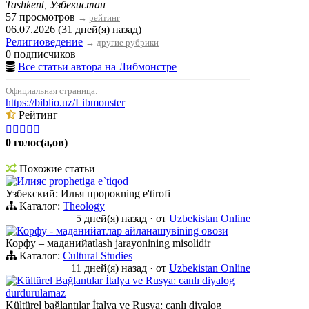
Tashkent, Узбекистан
57 просмотров
→
рейтинг
06.07.2026 (31 дней(я) назад)
Религиоведение
→
другие рубрики
0 подписчиков
Все статьи автора на Либмонстре
Официальная страница:
https://biblio.uz/Libmonster
Рейтинг





0 голос(а,ов)
Похожие статьи
Илияс prophetiga e`tiqod
Узбекский: Илья пророкning e'tirofi
Каталог:
Theology
5 дней(я) назад
·
от
Uzbekistan Online
Корфу - маданийатлар айланашувining овози
Корфу – маданийatlash jarayonining misolidir
Каталог:
Cultural Studies
11 дней(я) назад
·
от
Uzbekistan Online
Kültürel Bağlantılar İtalya ve Rusya: canlı diyalog
durdurulamaz
Kültürel bağlantılar İtalya ve Rusya: canlı diyalog