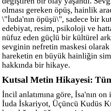
değiştiren bir olay yaşandı. Sevgi
olması gereken öpüş, hainlik ara
\"İuda'nın öpüşü\", sadece bir ku
edebiyat, resim, psikoloji ve hatta
nüfuz eden güçlü bir kültürel ark
sevginin nefretin maskesi olarak 
hareketin en büyük hainliğin sim
hakkında bir hikaye.
Kutsal Metin Hikayesi: Tü
İncil anlatımına göre, İsa'nın on 
İuda İskariyot, Üçüncü Kudüs Ku