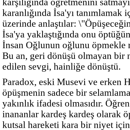
karşılığında öğretmenini satmayı
karanlığında İsa'yı tanımlamak iç
üzerinde anlaştılar: \"Öpüşeceği
İsa'ya yaklaştığında onu öptüğünd
İnsan Oğlunun oğlunu öpmekle m
Bu an, geri dönüşü olmayan bir 
edilen sevgi, hainliğe dönüştü.
Paradox, eski Musevi ve erken H
öpüşmenin sadece bir selamlama d
yakınlık ifadesi olmasıdır. Öğre
inananlar kardeş kardeş olarak ö
kutsal hareketi kara bir niyet iç