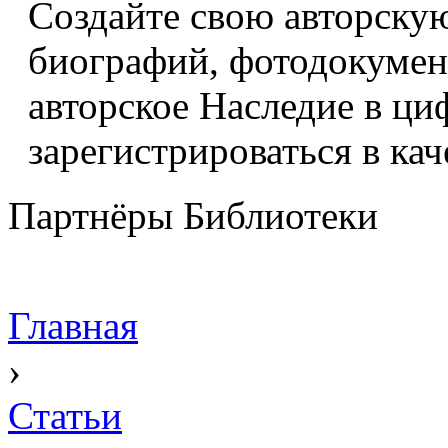
Создайте свою авторскую
биографий, фотодокумент
авторское Наследие в ци
зарегистрироваться в кач
Партнёры Библиотеки
Главная
›
Статьи