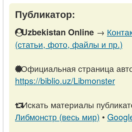
Публикатор:
→
Конта
Uzbekistan Online
(статьи, фото, файлы и пр.)
Официальная страница авто
https://biblio.uz/Libmonster
Искать материалы публикато
Либмонстр (весь мир)
•
Googl