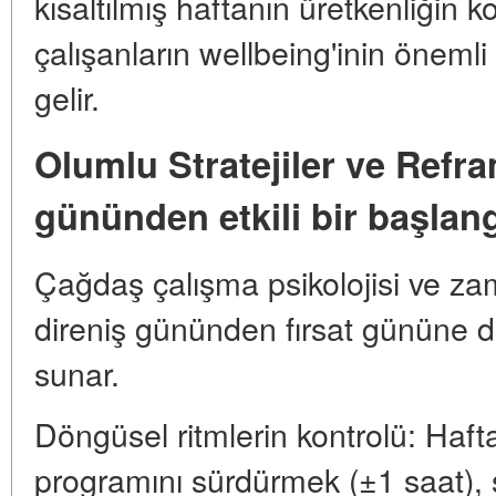
kısaltılmış haftanın üretkenliğin
çalışanların wellbeing'inin öneml
gelir.
Olumlu Stratejiler ve Ref
gününden etkili bir başlan
Çağdaş çalışma psikolojisi ve zam
direniş gününden fırsat gününe dö
sunar.
Döngüsel ritmlerin kontrolü: Haft
programını sürdürmek (±1 saat), so