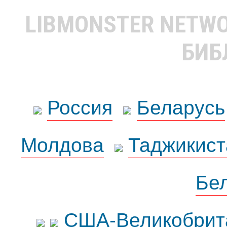
LIBMONSTER NETW
БИБ
Россия
Беларусь
Молдова
Таджикист
Бе
США-Великобрит