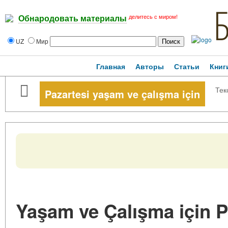
делитесь с миром!
Обнародовать материалы
UZ
Мир
Главная
Авторы
Статьи
Книг
Тек
Pazartesi yaşam ve çalışma için
Yaşam ve Çalışma için P