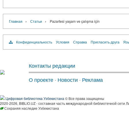
›
›
Главная
Статьи
Pazartesi yaşam ve çalışma için
Конфиденциальность
Условия
Справка
Пригласить друга
Язы
Контакты редакции
О проекте
·
Новости
·
Реклама
Цифровая библиотека Узбекистана
© Все права защищены
2020-2026, BIBLIO.UZ - составная часть международной библиотечной сети Л
Сохраняя наследие Узбекистана