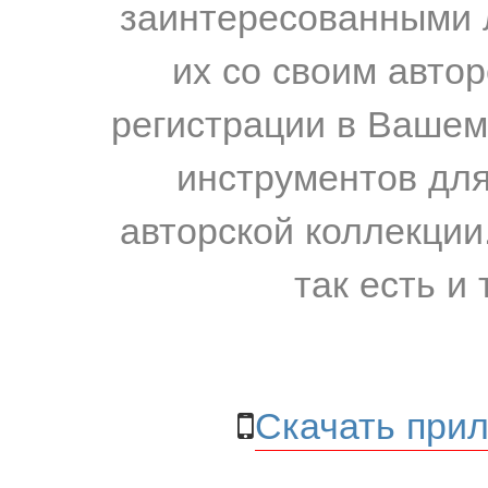
заинтересованными 
их со своим авто
регистрации в Вашем
инструментов для
авторской коллекции.
так есть и 
Скачать прил