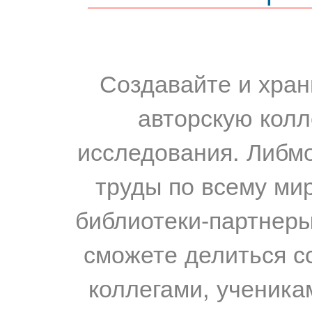
Создавайте и хран
авторскую колл
исследования. Либм
труды по всему мир
библиотеки-партнеры,
сможете делиться с
коллегами, ученика