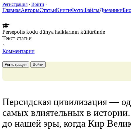
Регистрация
·
Войти
·
Главная
Авторы
Статьи
Книги
Фото
Файлы
Дневники
Би
Persepolis kodu dünya halklarının kültüründe
Текст статьи
·
Комментарии
Регистрация
Войти
Персидская цивилизация — од
самых влиятельных в истории. 
до нашей эры, когда Кир Вели