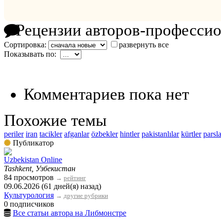
Рецензии авторов-професси
Сортировка:
развернуть все
Показывать по:
Комментариев пока нет
Похожие темы
periler
iran
tacikler
afganlar
özbekler
hintler
pakistanlılar
kürtler
parsla
Публикатор
Uzbekistan Online
Tashkent, Узбекистан
84 просмотров
→
рейтинг
09.06.2026 (61 дней(я) назад)
Культурология
→
другие рубрики
0 подписчиков
Все статьи автора на Либмонстре