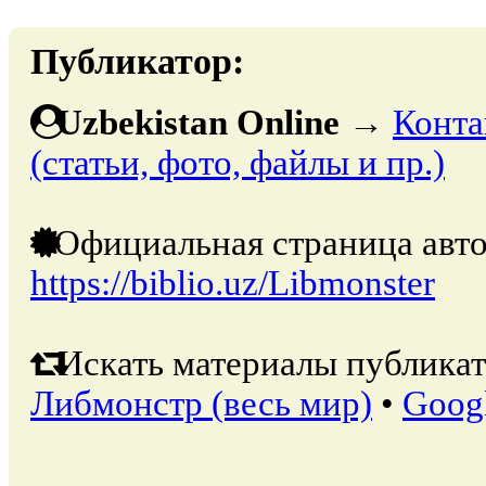
Публикатор:
Uzbekistan Online
→
Конта
(статьи, фото, файлы и пр.)
Официальная страница авто
https://biblio.uz/Libmonster
Искать материалы публикат
Либмонстр (весь мир)
•
Goog