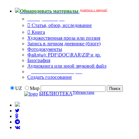
делитесь с миром!
Обнародовать материалы
Тип публикации
Статья, обзор, исследование
Книга
Художественная проза или поэзия
Запись в личном дневнике (блоге)
Фотодокументы
Файл(ы): PDF\DOC\RAR\ZIP и др.
Биография
Аудиокнига или иной звуковой файл
Дополнительные опции:
Создать голосование
UZ
Мир
Узбекистана
БИБЛИОТЕКА