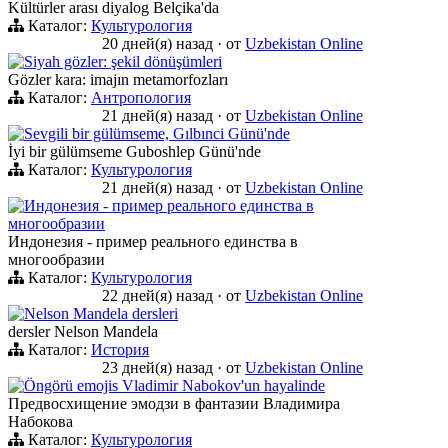
Kültürler arası diyalog Belçika'da
Каталог:
Культурология
20 дней(я) назад
·
от
Uzbekistan Online
Siyah gözler: şekil dönüşümleri
Gözler kara: imajın metamorfozları
Каталог:
Антропология
21 дней(я) назад
·
от
Uzbekistan Online
Sevgili bir gülümseme, Gılbınci Günü'nde
İyi bir gülümseme Guboshlep Günü'nde
Каталог:
Культурология
21 дней(я) назад
·
от
Uzbekistan Online
Индонезия - пример реального единства в
многообразии
Индонезия - пример реального единства в
многообразии
Каталог:
Культурология
22 дней(я) назад
·
от
Uzbekistan Online
Nelson Mandela dersleri
dersler Nelson Mandela
Каталог:
История
23 дней(я) назад
·
от
Uzbekistan Online
Öngörü emojis Vladimir Nabokov'un hayalinde
Предвосхищение эмодзи в фантазии Владимира
Набокова
Каталог:
Культурология