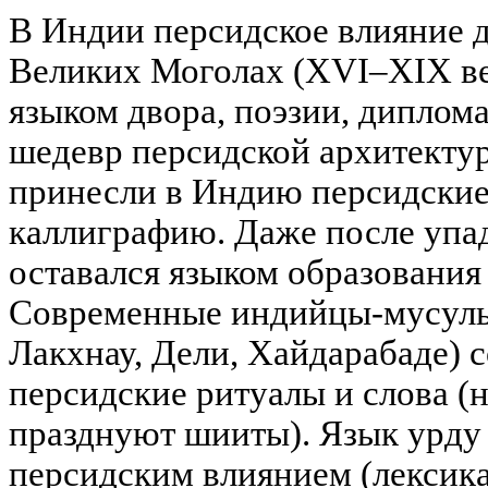
В Индии персидское влияние д
Великих Моголах (XVI–XIX ве
языком двора, поэзии, дипло
шедевр персидской архитекту
принесли в Индию персидские
каллиграфию. Даже после упа
оставался языком образования 
Современные индийцы-мусуль
Лакхнау, Дели, Хайдарабаде) 
персидские ритуалы и слова (
празднуют шииты). Язык урду
персидским влиянием (лексика