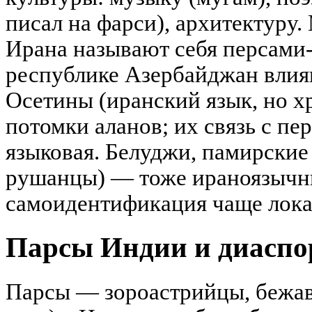
писал на фарси), архитектуру
Ирана называют себя персами
республике Азербайджан влиян
Осетины (иранский язык, но х
потомки аланов; их связь с п
языковая. Белуджи, памирские
рушанцы) — тоже ираноязычны
самоидентификация чаще лока
Парсы Индии и диасп
Парсы — зороастрийцы, бежав