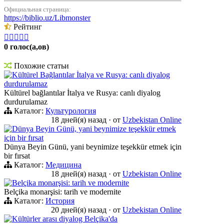
Официальная страница:
https://biblio.uz/Libmonster
Рейтинг





0 голос(а,ов)
Похожие статьи
Kültürel Bağlantılar İtalya ve Rusya: canlı diyalog
durdurulamaz
Kültürel bağlantılar İtalya ve Rusya: canlı diyalog
durdurulamaz
Каталог:
Культурология
18 дней(я) назад
·
от
Uzbekistan Online
Dünya Beyin Günü, yani beynimize teşekkür etmek
için bir fırsat
Dünya Beyin Günü, yani beynimize teşekkür etmek için
bir fırsat
Каталог:
Медицина
18 дней(я) назад
·
от
Uzbekistan Online
Belçika monarşisi: tarih ve modernite
Belçika monarşisi: tarih ve modernite
Каталог:
История
20 дней(я) назад
·
от
Uzbekistan Online
Kültürler arası diyalog Belçika'da