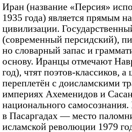
Иран (название «Персия» испо
1935 года) является прямым н
цивилизации. Государственны
(современный персидский), п
но словарный запас и грамма
основу. Иранцы отмечают Нав
год), чтят поэтов-классиков, 
переплетён с доисламскими т
империях Ахеменидов и Саса
национального самосознания.
в Пасаргадах — место паломн
исламской революции 1979 го