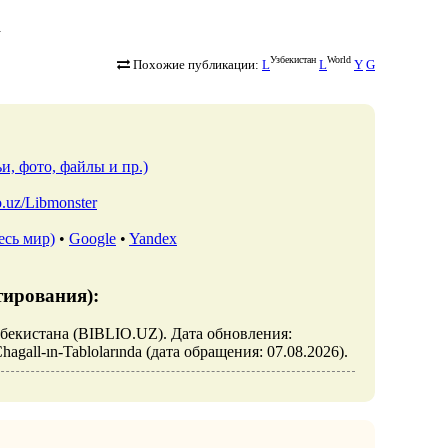
a
Узбекистан
World
Похожие публикации:
L
L
Y
G
и, фото, файлы и пр.)
io.uz/Libmonster
есь мир)
•
Google
•
Yandex
тирования):
 Узбекистана (BIBLIO.UZ). Дата обновления:
-Chagall-ın-Tablolarında (дата обращения: 07.08.2026).