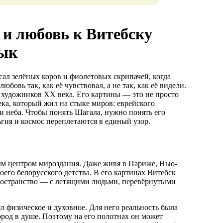
и любовь к Витебску
зык
сал зелёных коров и фиолетовых скрипачей, когда
бовь так, как её чувствовал, а не так, как её видели.
художников XX века. Его картины — это не просто
ка, который жил на стыке миров: еврейского
 и неба. Чтобы понять Шагала, нужно понять его
ьгия и космос переплетаются в единый узор.
ым центром мироздания. Даже живя в Париже, Нью-
оего белорусского детства. В его картинах Витебск
пространство — с летящими людьми, перевёрнутыми
л физическое и духовное. Для него реальность была
город в душе. Поэтому на его полотнах он может