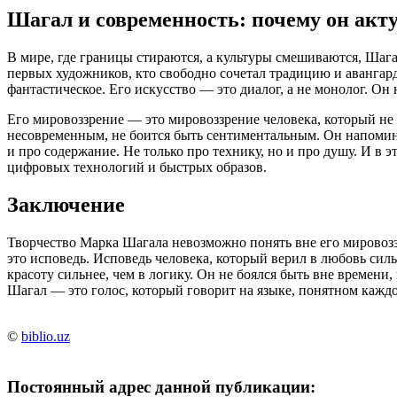
Шагал и современность: почему он акту
В мире, где границы стираются, а культуры смешиваются, Шаг
первых художников, кто свободно сочетал традицию и авангард
фантастическое. Его искусство — это диалог, а не монолог. Он 
Его мировоззрение — это мировоззрение человека, который не 
несовременным, не боится быть сентиментальным. Он напомина
и про содержание. Не только про технику, но и про душу. И в э
цифровых технологий и быстрых образов.
Заключение
Творчество Марка Шагала невозможно понять вне его мировозз
это исповедь. Исповедь человека, который верил в любовь сильн
красоту сильнее, чем в логику. Он не боялся быть вне времени,
Шагал — это голос, который говорит на языке, понятном каждо
©
biblio.uz
Постоянный адрес данной публикации: