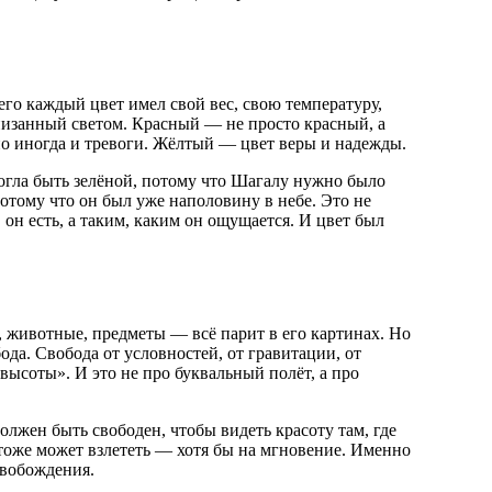
его каждый цвет имел свой вес, свою температуру,
низанный светом. Красный — не просто красный, а
но иногда и тревоги. Жёлтый — цвет веры и надежды.
могла быть зелёной, потому что Шагалу нужно было
потому что он был уже наполовину в небе. Это не
 он есть, а таким, каким он ощущается. И цвет был
 животные, предметы — всё парит в его картинах. Но
да. Свобода от условностей, от гравитации, от
 высоты». И это не про буквальный полёт, а про
лжен быть свободен, чтобы видеть красоту там, где
 тоже может взлететь — хотя бы на мгновение. Именно
свобождения.