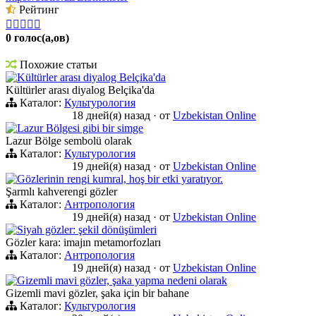
Рейтинг





0 голос(а,ов)
Похожие статьи
Kültürler arası diyalog Belçika'da
Kültürler arası diyalog Belçika'da
Каталог:
Культурология
18 дней(я) назад
·
от
Uzbekistan Online
Lazur Bölgesi gibi bir simge
Lazur Bölge sembolü olarak
Каталог:
Культурология
19 дней(я) назад
·
от
Uzbekistan Online
Gözlerinin rengi kumral, hoş bir etki yaratıyor.
Şarmlı kahverengi gözler
Каталог:
Антропология
19 дней(я) назад
·
от
Uzbekistan Online
Siyah gözler: şekil dönüşümleri
Gözler kara: imajın metamorfozları
Каталог:
Антропология
19 дней(я) назад
·
от
Uzbekistan Online
Gizemli mavi gözler, şaka yapma nedeni olarak
Gizemli mavi gözler, şaka için bir bahane
Каталог:
Культурология