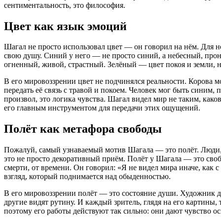
сентиментальность, это философия.
Цвет как язык эмоций
Шагал не просто использовал цвет — он говорил на нём. Для н
свою душу. Синий у него — не просто синий, а небесный, про
огненный, живой, страстный. Зелёный — цвет покоя и земли, 
В его мировоззрении цвет не подчинялся реальности. Корова 
передать её связь с травой и покоем. Человек мог быть синим, 
произвол, это логика чувства. Шагал видел мир не таким, каков
его главным инструментом для передачи этих ощущений.
Полёт как метафора свободы
Пожалуй, самый узнаваемый мотив Шагала — это полёт. Люди,
это не просто декоративный приём. Полёт у Шагала — это свобо
смерти, от времени. Он говорил: «Я не видел мира иначе, как с
взгляд, который поднимается над обыденностью.
В его мировоззрении полёт — это состояние души. Художник до
другие видят рутину. И каждый зритель, глядя на его картины,
поэтому его работы действуют так сильно: они дают чувство о