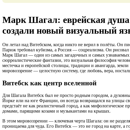
Марк Шагал: еврейская душа 
создали новый визуальный я
Он летал над Витебском, когда никто не верил в полёты. Он пи
Париж требовал кубизма, а Россия — соцреализма. Он рисовал лю
Марк Шагал — один из самых загадочных и самых узнаваемых 
сюрреалистические фантазии, это визуальная философия челове
местечка и европейской столицы, традиции и авангарда, земли
мировоззрение — целостную систему, где любовь, вера, ностал
Витебск как центр вселенной
Для Шагала Витебск был не просто родным городом, а духовн
Йорке или на юге Франции, он всегда возвращался на улицы св
предстаёт не как реалистичный город, а как мифологическое 
домами, парящими козами и музыкантами на крышах.
В этом мировоззрении — ключевая черта Шагала: он не разделя
проницаема для чуда. Его Витебск — это не город на карте, а 