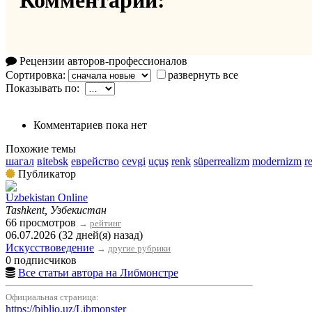
Комментарии:
Рецензии авторов-профессионалов
Сортировка:
развернуть все
Показывать по:
Комментариев пока нет
Похожие темы
шагал
вitebsk
еврейство
сеvgi
uçuş
renk
süperrealizm
modernizm
r
Публикатор
Uzbekistan Online
Tashkent, Узбекистан
66 просмотров
→
рейтинг
06.07.2026 (32 дней(я) назад)
Искусствоведение
→
другие рубрики
0 подписчиков
Все статьи автора на Либмонстре
Официальная страница:
https://biblio.uz/Libmonster