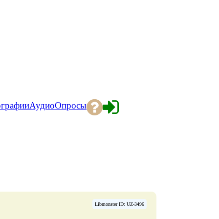
ографии
Аудио
Опросы
Libmonster ID: UZ-3496