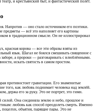
театр, и крестьянский быт, и фантастический полёт.
ло
ия. Напротив — оно стало источником его поэтики.
ые предметы — всё это наполняет его картины
иком в традиционном смысле. Он не иллюстрировал
, красная корова — все эти образы взяты из
льный язык. Шагал не боялся смешивать священное с
а заборе, а пророки — разговаривать с влюблёнными.
вности, искать святость в самом простом.
орая противостоит гравитации. Его знаменитые
е того, как любовь поднимает человека над землёй.
ом, держа его за руку. Это не портрет, это гимн.
й силой. Она соединяла землю и небо, прошлое и
стикам: любовь как способ преодолеть смерть. Именно
, поцелуи, объятия, парящие пары. Это не