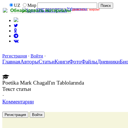
UZ
Мир
Узбекистана
делитесь с миром!
БИБЛИОТЕКА
Обнародовать материалы
Регистрация
·
Войти
·
Главная
Авторы
Статьи
Книги
Фото
Файлы
Дневники
Би
Poetika Mark Chagall'ın Tablolarında
Текст статьи
·
Комментарии
Регистрация
Войти