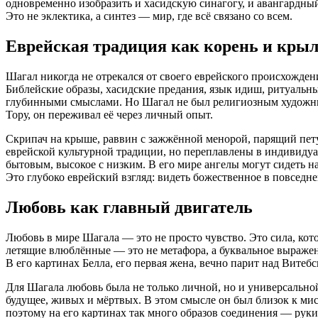
одновременно изобразить и хасидскую синагогу, и авангардный 
Это не эклектика, а синтез — мир, где всё связано со всем.
Еврейская традиция как корень и кры
Шагал никогда не отрекался от своего еврейского происхожден
Библейские образы, хасидские предания, язык идиш, ритуальн
глубинными смыслами. Но Шагал не был религиозным художн
Тору, он переживал её через личный опыт.
Скрипач на крыше, раввин с зажжённой менорой, парящий петух
еврейской культурной традиции, но переплавлены в индивидуа
бытовым, высокое с низким. В его мире ангелы могут сидеть н
Это глубоко еврейский взгляд: видеть божественное в повседне
Любовь как главный двигатель
Любовь в мире Шагала — это не просто чувство. Это сила, кот
летящие влюблённые — это не метафора, а буквальное выражени
В его картинах Белла, его первая жена, вечно парит над Витебск
Для Шагала любовь была не только личной, но и универсально
будущее, живых и мёртвых. В этом смысле он был близок к ми
поэтому на его картинах так много образов соединения — руки