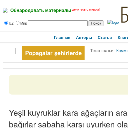
делитесь с миром!
Обнародовать материалы
UZ
Мир
Главная
Авторы
Статьи
Книг
Текст статьи
·
Комме
Popagalar şehirlerde
Yeşil kuyruklar kara ağaçların ara
bağırlar sabaha karşı uyurken olan