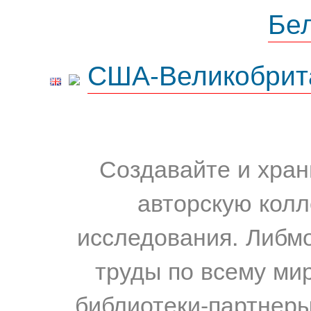
Бе
США-Великобрит
Создавайте и хран
авторскую колл
исследования. Либм
труды по всему мир
библиотеки-партнеры,