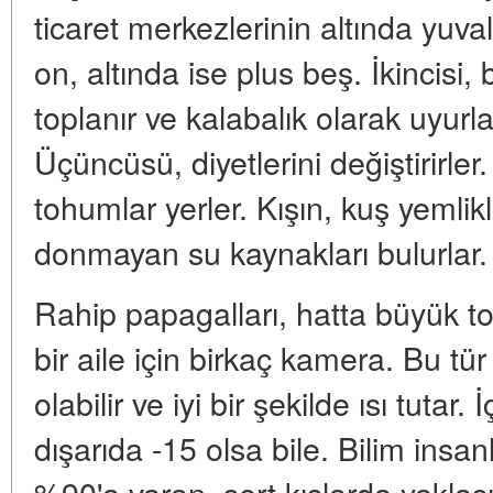
ticaret merkezlerinin altında yuva
on, altında ise plus beş. İkincisi,
toplanır ve kalabalık olarak uyurlar, 
Üçüncüsü, diyetlerini değiştirirle
tohumlar yerler. Kışın, kuş yemlik
donmayan su kaynakları bulurlar.
Rahip papagalları, hatta büyük t
bir aile için birkaç kamera. Bu tür
olabilir ve iyi bir şekilde ısı tutar
dışarıda -15 olsa bile. Bilim insan
%90'a varan, sert kışlarda yakla