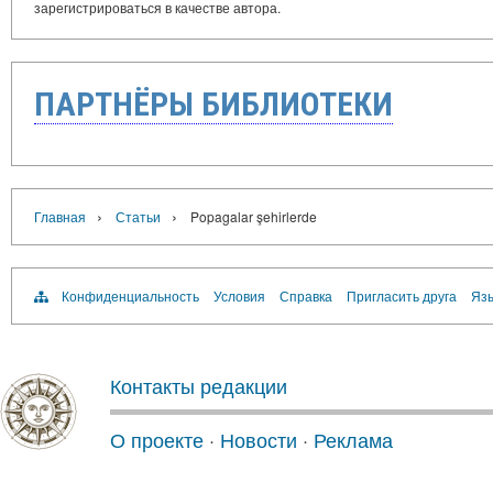
зарегистрироваться в качестве автора.
ПАРТНЁРЫ БИБЛИОТЕКИ
›
›
Главная
Статьи
Popagalar şehirlerde
Конфиденциальность
Условия
Справка
Пригласить друга
Язы
Контакты редакции
О проекте
·
Новости
·
Реклама