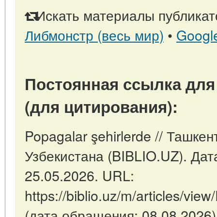
Искать материалы публикато
Либмонстр (весь мир)
•
Googl
Постоянная ссылка для
(для цитирования):
Popagalar şehirlerde // Ташке
Узбекистана (BIBLIO.UZ). Дат
25.05.2026. URL:
https://biblio.uz/m/articles/vie
(дата обращения: 08.08.2026)