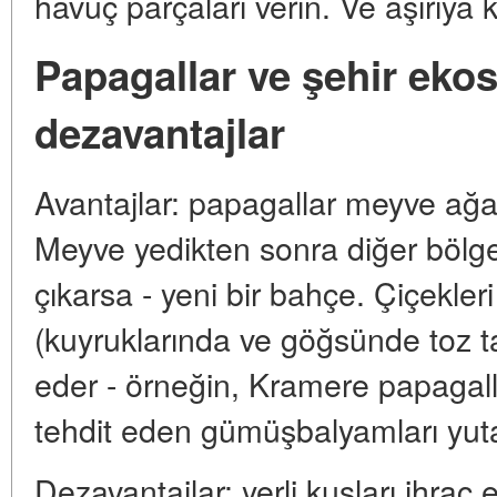
havuç parçaları verin. Ve aşırıya
Papagallar ve şehir ekos
dezavantajlar
Avantajlar: papagallar meyve ağaç
Meyve yedikten sonra diğer bölge
çıkarsa - yeni bir bahçe. Çiçekler
(kuyruklarında ve göğsünde toz taş
eder - örneğin, Kramere papagalla
tehdit eden gümüşbalyamları yuta
Dezavantajlar: yerli kuşları ihraç