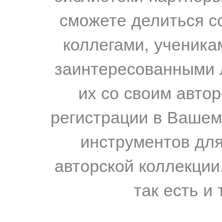
сможете делиться с
коллегами, ученика
заинтересованными 
их со своим авто
регистрации в Вашем
инструментов для
авторской коллекции.
так есть и 