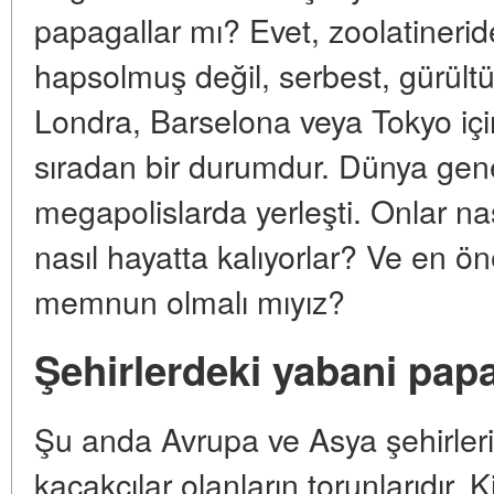
papagallar mı? Evet, zoolatinerid
hapsolmuş değil, serbest, gürültü
Londra, Barselona veya Tokyo için
sıradan bir durumdur. Dünya gene
megapolislarda yerleşti. Onlar nas
nasıl hayatta kalıyorlar? Ve en ö
memnun olmalı mıyız?
Şehirlerdeki yabani papa
Şu anda Avrupa ve Asya şehirle
kaçakçılar olanların torunlarıdır. 