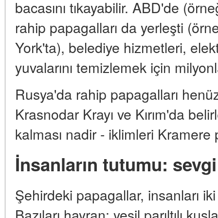
bacasını tıkayabilir. ABD'de (örn
rahip papagalları da yerleşti (ör
York'ta), belediye hizmetleri, elekt
yuvalarını temizlemek için milyonl
Rusya'da rahip papagalları henüz
Krasnodar Krayı ve Kırım'da belir
kalması nadir - iklimleri Kramere
İnsanların tutumu: sevgi
Şehirdeki papagallar, insanları i
Bazıları hayran: yeşil parıltılı kuşl