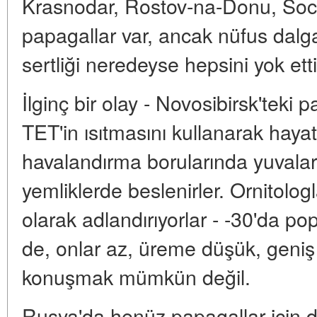
Krasnodar, Rostov-na-Donu, Soch
papagallar var, ancak nüfus dalga
sertliği neredeyse hepsini yok ett
İlginç bir olay - Novosibirsk'teki 
TET'in ısıtmasını kullanarak hayat
havalandırma borularında yuvalar
yemliklerde beslenirler. Ornitol
olarak adlandırıyorlar - -30'da p
de, onlar az, üreme düşük, geniş
konuşmak mümkün değil.
Rusya'da henüz papagallar için 