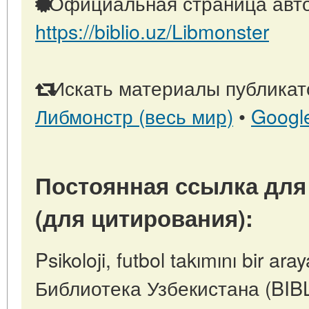
Официальная страница авто
https://biblio.uz/Libmonster
Искать материалы публикато
Либмонстр (весь мир)
•
Googl
Постоянная ссылка для
(для цитирования):
Psikoloji, futbol takımını bir ara
Библиотека Узбекистана (BIB