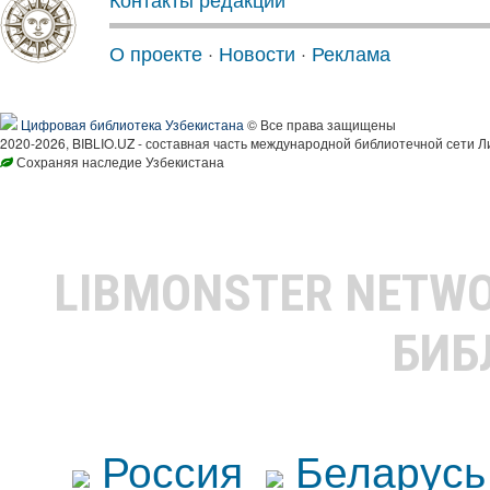
О проекте
·
Новости
·
Реклама
Цифровая библиотека Узбекистана
© Все права защищены
2020-2026, BIBLIO.UZ - составная часть международной библиотечной сети Л
Сохраняя наследие Узбекистана
LIBMONSTER NETW
БИБ
Россия
Беларусь