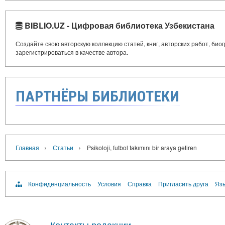
BIBLIO.UZ - Цифровая библиотека Узбекистана
Создайте свою авторскую коллекцию статей, книг, авторских работ, би
зарегистрироваться в качестве автора.
ПАРТНЁРЫ БИБЛИОТЕКИ
›
›
Главная
Статьи
Psikoloji, futbol takımını bir araya getiren
Конфиденциальность
Условия
Справка
Пригласить друга
Язы
Контакты редакции