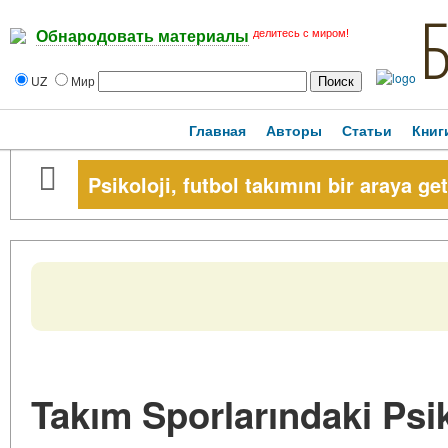
делитесь с миром!
Обнародовать материалы
UZ
Мир
Главная
Авторы
Статьи
Книг
Psikoloji, futbol takımını bir araya ge
Takım Sporlarındaki Psik