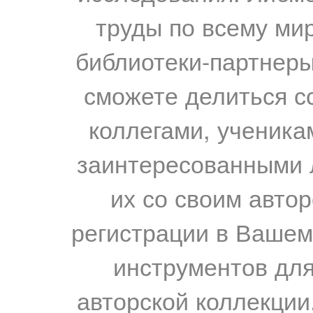
труды по всему мир
библиотеки-партнеры,
сможете делиться с
коллегами, ученика
заинтересованными 
их со своим авто
регистрации в Вашем
инструментов для
авторской коллекции.