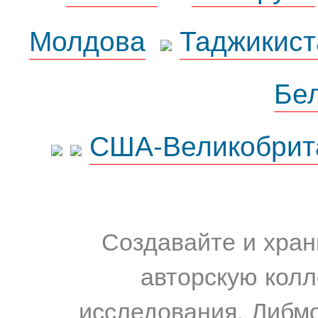
Молдова
Таджикист
Бе
США-Великобрит
Создавайте и хран
авторскую колл
исследования. Либм