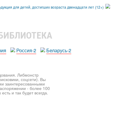
 БИБЛИОТЕКА
ния
Россия-2
Беларусь-2
едования. Либмонстр
исковики, соцсети). Вы
ими заинтересованными
распоряжении - более 100
есть и так будет всегда.