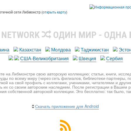
ы
отечной сети Либмонстр (
открыть карту
)
R NETWORK
ОДИН МИР - ОДНА
аина
Казахстан
Молдова
Таджикистан
Эсто
США-Великобритания
Швеция
Сербия
те на Либмонстре свою авторскую коллекцию: статьи, книги, иссл
уды по всему миру (через сеть филиалов, библиотеки-партнеры, по
лкой на свой профиль с коллегами, учениками, читателями и друг
ь их со своим авторским наследием. После регистрации в Вашем 
ия собственной авторской коллекции. Это бесплатно: так было, так 
Скачать приложение для Android