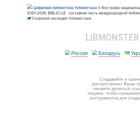
Цифровая библиотека Узбекистана
© Все права защищен
2020-2026, BIBLIO.UZ - составная часть международной библи
Сохраняя наследие Узбекистана
LIBMONSTE
Россия
Беларусь
Укр
Создавайте и храни
распространит Ваши тр
сможете делиться ссы
лицами, чтобы ознакомит
инструментов для создан