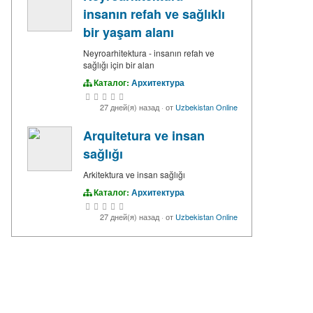
insanın refah ve sağlıklı
bir yaşam alanı
Neyroarhitektura - insanın refah ve
sağlığı için bir alan
Каталог:
Архитектура
27 дней(я) назад
·
от
Uzbekistan Online
Arquitetura ve insan
sağlığı
Arkitektura ve insan sağlığı
Каталог:
Архитектура
27 дней(я) назад
·
от
Uzbekistan Online