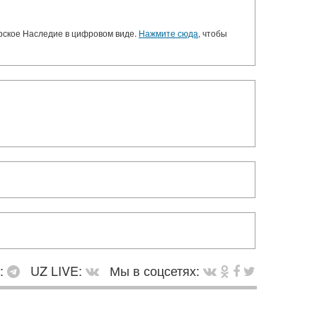
орское Наследие в цифровом виде.
Нажмите сюда
, чтобы
в:
UZ LIVE:
Мы в соцсетях: