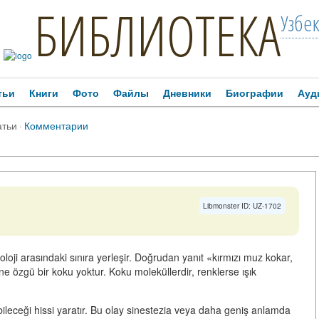
БИБЛИОТЕКА
Узбе
тьи
Книги
Фото
Файлы
Дневники
Биографии
Ауд
атьи
·
Комментарии
Libmonster ID: UZ-1702
koloji arasındaki sınıra yerleşir. Doğrudan yanıt «kırmızı muz kokar,
ine özgü bir koku yoktur
. Koku moleküllerdir, renklerse ışık
ileceği hissi yaratır. Bu olay
sinestezia
veya daha geniş anlamda