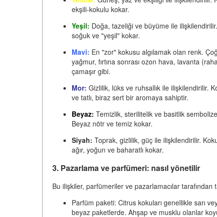
ekşili-kokulu kokar.
Yeşil:
Doğa, tazeliği ve büyüme ile ilişkilendirili
soğuk ve "yeşil" kokar.
Mavi:
En "zor" kokusu algılamak olan renk. Çoğunl
yağmur, fırtına sonrası ozon hava, lavanta (rahat
çamaşır gibi.
Mor:
Gizlilik, lüks ve ruhsallık ile ilişkilendirilir
ve tatlı, biraz sert bir aromaya sahiptir.
Beyaz:
Temizlik, sterilitelik ve basitlik semboli
Beyaz nötr ve temiz kokar.
Siyah:
Toprak, gizlilik, güç ile ilişkilendirilir.
ağır, yoğun ve baharatlı kokar.
3. Pazarlama ve parfümeri: nasıl yönetilir
Bu ilişkiler, parfümeriler ve pazarlamacılar tarafından t
Parfüm paketi:
Citrus kokuları genellikle sarı ve
beyaz paketlerde. Ahşap ve musklu olanlar koy