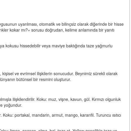
uygusunun uyarılması, otomatik ve bilinçsiz olarak diğerinde bir hisse
«Renkler kokar mı?» sorusu doğrudan, kelime anlamında bir yanıtı
ya kokusu hissedebilir veya maviye baktığında taze yağmurlu
, kişisel ve evrimsel ilişkilerin sonucudur. Beynimiz sürekli olarak
 dünyanın bütünsel bir resmini oluşturur.
mışla ilişkilendirilir. Koku: muz, vişne, kavun, gül. Kırmızı olgunluk
 ve yoğundur.
ilir. Koku: portakal, mandarin, armut, mango, karanfil. Turuncu ısıtıcı
r. Koku: limon, ananas, elma, bal, taze ot. Yellow genellikle taze ve