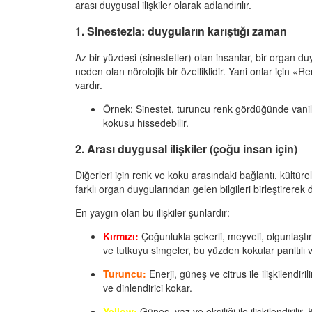
arası duygusal ilişkiler
olarak adlandırılır.
1. Sinestezia: duyguların karıştığı zaman
Az bir yüzdesi (sinestetler) olan insanlar, bir organ d
neden olan nörolojik bir özelliklidir. Yani onlar için 
vardır.
Örnek:
Sinestet, turuncu renk gördüğünde vanil
kokusu hissedebilir.
2. Arası duygusal ilişkiler (çoğu insan için)
Diğerleri için renk ve koku arasındaki bağlantı, kültürel
farklı organ duygularından gelen bilgileri birleştirerek
En yaygın olan bu ilişkiler şunlardır:
Kırmızı:
Çoğunlukla şekerli, meyveli, olgunlaştırıl
ve tutkuyu simgeler, bu yüzden kokular parıltılı
Turuncu:
Enerji, güneş ve citrus ile ilişkilendir
ve dinlendirici kokar.
Yellow:
Güneş, yaz ve ekşiliği ile ilişkilendirili