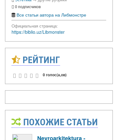
0 подписчиков
Все статьи автора на Либмонстре
Официальная страница:
https://biblio.uz/Libmonster
РЕЙТИНГ
0 голос(а,ов)
ПОХОЖИЕ СТАТЬИ
Neyroarkitektura -