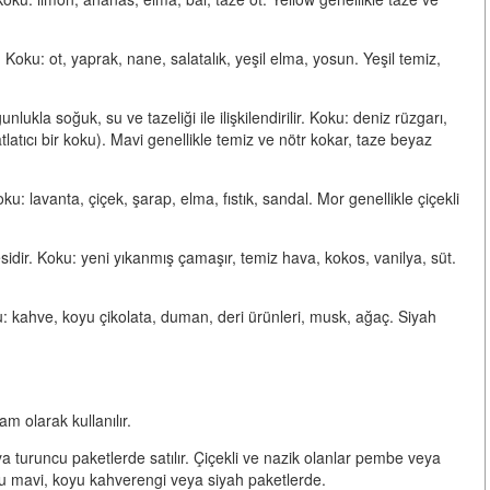
r. Koku: ot, yaprak, nane, salatalık, yeşil elma, yosun. Yeşil temiz,
ukla soğuk, su ve tazeliği ile ilişkilendirilir. Koku: deniz rüzgarı,
latıcı bir koku). Mavi genellikle temiz ve nötr kokar, taze beyaz
. Koku: lavanta, çiçek, şarap, elma, fıstık, sandal. Mor genellikle çiçekli
zesidir. Koku: yeni yıkanmış çamaşır, temiz hava, kokos, vanilya, süt.
 Koku: kahve, koyu çikolata, duman, deri ürünleri, musk, ağaç. Siyah
am olarak kullanılır.
ya turuncu paketlerde satılır. Çiçekli ve nazik olanlar pembe veya
u mavi, koyu kahverengi veya siyah paketlerde.