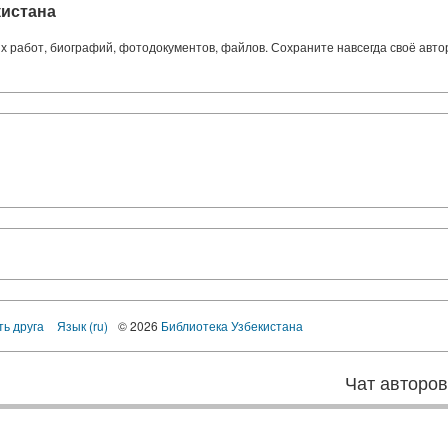
кистана
ких работ, биографий, фотодокументов, файлов. Сохраните навсегда своё авт
ть друга
Язык (ru)
© 2026
Библиотека Узбекистана
Чат авторо