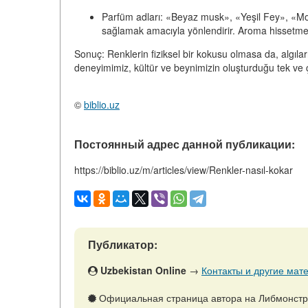
Parfüm adları:
«Beyaz musk», «Yeşil Fey», «Mor Fıl
sağlamak amacıyla yönlendirir. Aroma hissetmeden 
Sonuç:
Renklerin fiziksel bir kokusu olmasa da, algılar
deneyimimiz, kültür ve beynimizin oluşturduğu tek ve
©
biblio.uz
Постоянный адрес данной публикации:
https://biblio.uz/m/articles/view/Renkler-nasıl-kokar
Публикатор:
Uzbekistan Online
→
Контакты и другие мате
Официальная страница автора на Либмонст