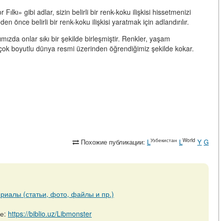
kı» gibi adlar, sizin belirli bir renk-koku ilişkisi hissetmenizi
önce belirli bir renk-koku ilişkisi yaratmak için adlandırılır.
ımızda onlar sıkı bir şekilde birleşmiştir. Renkler, yaşam
 çok boyutlu dünya resmi üzerinden öğrendiğimiz şekilde kokar.
Узбекистан
World
Похожие публикации:
L
L
Y
G
риалы (статьи, фото, файлы и пр.)
ре:
https://biblio.uz/Libmonster