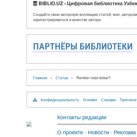
BIBLIO.UZ - Цифровая библиотека Узбе
Создайте свою авторскую коллекцию статей, книг, авторс
зарегистрироваться в качестве автора.
ПАРТНЁРЫ БИБЛИОТЕКИ
›
›
Главная
Статьи
Renkler nasıl kokar?
Конфиденциальность
Условия
Справка
Пригласи
Контакты редакции
О проекте
·
Новости
·
Реклама