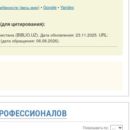
ибмонстр (весь мир)
•
Google
•
Yandex
(для цитирования):
екистана (BIBLIO.UZ). Дата обновления: 23.11.2025. URL:
kar (дата обращения: 06.08.2026).
ПРОФЕССИОНАЛОВ
Показывать по: