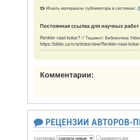
Искать материалы публикатора в системах:
Л
Постоянная ссылка для научных работ 
Renkler nasıl kokar? // Ташкент: Библиотека Узб
https://biblio.uz/m/articles/view/Renkler-nasıl-ko
Комментарии:
РЕЦЕНЗИИ АВТОРОВ-
Сортировка:
развернуть все