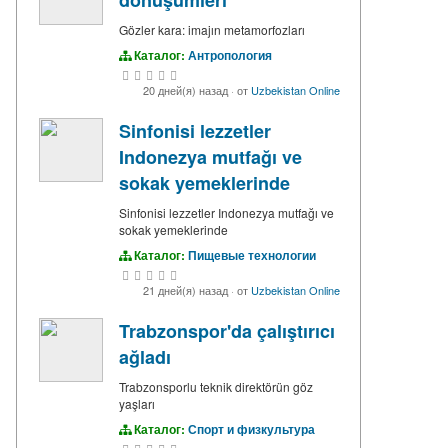
Gözler kara: imajın metamorfozları
Каталог:
Антропология
20 дней(я) назад
·
от
Uzbekistan Online
Sinfonisi lezzetler
Indonezya mutfağı ve
sokak yemeklerinde
Sinfonisi lezzetler Indonezya mutfağı ve
sokak yemeklerinde
Каталог:
Пищевые технологии
21 дней(я) назад
·
от
Uzbekistan Online
Trabzonspor'da çalıştırıcı
ağladı
Trabzonsporlu teknik direktörün göz
yaşları
Каталог:
Спорт и физкультура