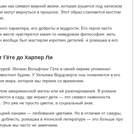
ки как символ мирной жизни, которая рушится под натиском
не могут вернуться в прошлое. Этот образ становится мостом
ью.
о характера, его доброты и мудрости. Его герои часто
ом жесте чувствуется какая-то неведомая философия: жить
 вообще был мастером коротких деталей, и ромашка в его
т Гёте до Харпер Ли
турой. Иоганн Вольфганг Гёте в своей лирике упоминал
ивостоит бурям. У Уильяма Вордсворта она появляется в его
ия мира, которое мы теряем со временем.
олом американской мечты или её разочарования. В романе
тся в саду, где играют дети — это символ невинности,
 Это уже не просто цветок, а социальный знак.
ицией ханами — любования цветами. Но в отличие от сакуры,
 доблесть, ромашка в японской литературе — это больше про
оторые мы часто не замечаем.