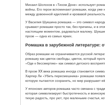
Михаил Шолохов в «Тихом Доне» использует ромаш
войны. Его герои вспоминают ромашки, когда уже 
между довоенной идиллией и кровавой реальност
У Василия Шукшина ромашка — это символ народног
срывают ромашки просто так, без причины, и в эт
настоящим моментом, радоваться малому. Шукшин
прозе — одна из самых ярких.
Ромашка в зарубежной литературе: о
Образ ромашки не ограничивается русской литера
ромашку как цветок свободы, цветок, который прот
«Оде к бессмертию» как символ детского восприят
В прозе XX века ромашка иногда становится симв
Харпер Ли «Убить пересмешника» ромашки появляю
которую пытаются сохранить, но мир разрушает её.
У японских авторов ромашка часто связана с трад
которая символизирует быстротечность и воинскую
тихую радость, про уют, про маленькие счастья, к