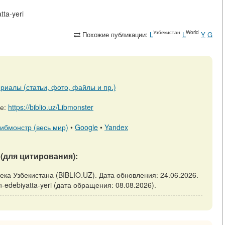
tta-yeri
Узбекистан
World
Похожие публикации:
L
L
Y
G
риалы (статьи, фото, файлы и пр.)
ре:
https://biblio.uz/Libmonster
ибмонстр (весь мир)
•
Google
•
Yandex
(для цитирования):
отека Узбекистана (BIBLIO.UZ). Дата обновления: 24.06.2026.
ın-edebiyatta-yeri (дата обращения: 08.08.2026).