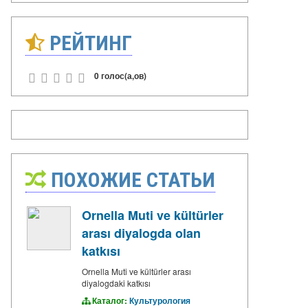
РЕЙТИНГ
0 голос(а,ов)
ПОХОЖИЕ СТАТЬИ
Ornella Muti ve kültürler
arası diyalogda olan
katkısı
Ornella Muti ve kültürler arası
diyalogdaki katkısı
Каталог:
Культурология