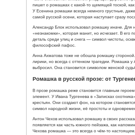
пишет о ромашках с какой-то щемящей тоской, как
У Есенина ромашки всегда немного грустные, даже 
самой русской осени, которая наступает сразу пос
Александр Блок использовал ромашку иначе. Для 
«незнакомки», которая манит, но исчезает. В его
деталь среди улиц и снега — символ чистоты, оск
философский пафос.
Анна Ахматова тоже не обошла ромашку стороной. 
лирики, но всегда с оттенком трагедии. Ромашка у 
выбросил. Она становится символом женской судь
Ромашка в русской прозе: от Турген
В прозе ромашка реже становится главным героем,
элемент. У Ивана Тургенева в «Записках охотника
крестьян. Они создают фон, на котором становятс
символ народной жизни, её простоты и одновреме
Антон Чехов использовал ромашку в своих рассказа
появляется как часть южного пейзажа, как напомин
Чехова ромашка — это всегда о чём-то настоящем, 