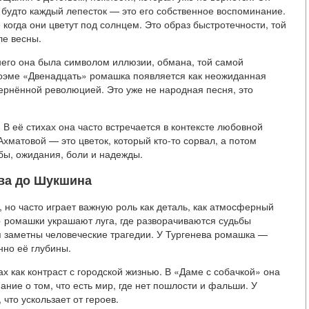
 будто каждый лепесток — это его собственное воспоминание.
когда они цветут под солнцем. Это образ быстротечности, той
ле весны.
него она была символом иллюзии, обмана, той самой
 поэме «Двенадцать» ромашка появляется как неожиданная
вернённой революцией. Это уже не народная песня, это
В её стихах она часто встречается в контексте любовной
Ахматовой — это цветок, который кто-то сорвал, а потом
бы, ожидания, боли и надежды.
ева до Шукшина
 но часто играет важную роль как деталь, как атмосферный
» ромашки украшают луга, где разворачиваются судьбы
я заметны человеческие трагедии. У Тургенева ромашка —
нно её глубины.
х как контраст с городской жизнью. В «Даме с собачкой» она
ание о том, что есть мир, где нет пошлости и фальши. У
что ускользает от героев.