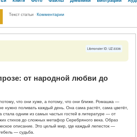
тьи
Книги
Фото
Файлы
Дневники
Биографии
Ауд
Текст статьи
·
Комментарии
Libmonster ID: UZ-3336
прозе: от народной любви до
отому, что они хуже, а потому, что они ближе. Ромашка —
не нужно поливать каждый день. Она сама растёт, сама цветёт,
а стала одним из самых частых гостей в литературе — от
ких стихов до сложных метафор Серебряного века. Образ
ческое описание. Это целый мир, где каждый лепесток —
тебель — судьба.