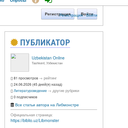
ио
Опросы
Регистрация
Войти
Регистрация
·
Войти
ПУБЛИКАТОР
Uzbekistan Online
Tashkent, Узбекистан
→
рейтинг
81 просмотров
24.06.2026 (45 дней(я) назад)
→
другие рубрики
Литературоведение
0 подписчиков
Все статьи автора на Либмонстре
Официальная страница:
https://biblio.uz/Libmonster