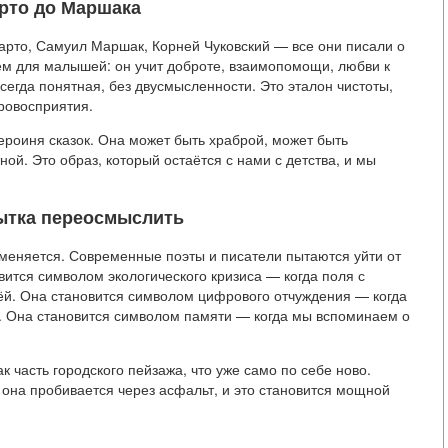
арто до Маршака
арто, Самуил Маршак, Корней Чуковский — все они писали о
лем для малышей: он учит доброте, взаимопомощи, любви к
всегда понятная, без двусмысленности. Это эталон чистоты,
ровосприятия.
героиня сказок. Она может быть храброй, может быть
ной. Это образ, который остаётся с нами с детства, и мы
ытка переосмыслить
 меняется. Современные поэты и писатели пытаются уйти от
ится символом экологического кризиса — когда поля с
лёй. Она становится символом цифрового отчуждения — когда
н. Она становится символом памяти — когда мы вспоминаем о
 часть городского пейзажа, что уже само по себе ново.
 она пробивается через асфальт, и это становится мощной