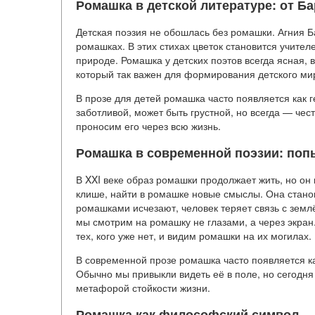
Ромашка в детской литературе: от Б
Детская поэзия не обошлась без ромашки. Агния Б
ромашках. В этих стихах цветок становится учите
природе. Ромашка у детских поэтов всегда ясная, 
который так важен для формирования детского ми
В прозе для детей ромашка часто появляется как 
заботливой, может быть грустной, но всегда — чест
проносим его через всю жизнь.
Ромашка в современной поэзии: поп
В XXI веке образ ромашки продолжает жить, но он
клише, найти в ромашке новые смыслы. Она станов
ромашками исчезают, человек теряет связь с зем
мы смотрим на ромашку не глазами, а через экра
тех, кого уже нет, и видим ромашки на их могилах.
В современной прозе ромашка часто появляется как
Обычно мы привыкли видеть её в поле, но сегодня
метафорой стойкости жизни.
Ромашка как философский символ