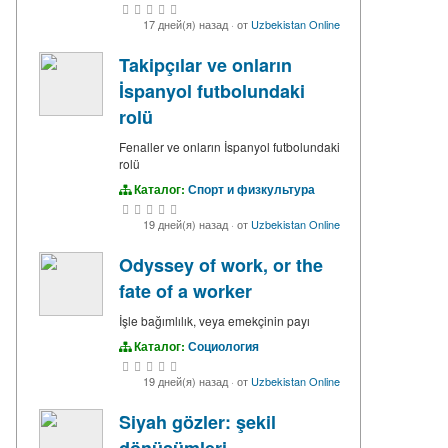
17 дней(я) назад
·
от
Uzbekistan Online
Takipçılar ve onların
İspanyol futbolundaki
rolü
Fenaller ve onların İspanyol futbolundaki
rolü
Каталог:
Спорт и физкультура
19 дней(я) назад
·
от
Uzbekistan Online
Odyssey of work, or the
fate of a worker
İşle bağımlılık, veya emekçinin payı
Каталог:
Социология
19 дней(я) назад
·
от
Uzbekistan Online
Siyah gözler: şekil
dönüşümleri