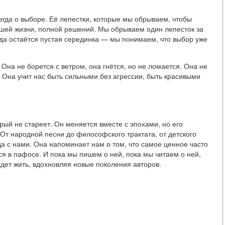
егда о выборе. Её лепестки, которые мы обрываем, чтобы
ашей жизни, полной решений. Мы обрываем один лепесток за
огда остаётся пустая серединка — мы понимаем, что выбор уже
Она не борется с ветром, она гнётся, но не ломается. Она не
. Она учит нас быть сильными без агрессии, быть красивыми
рый не стареет. Он меняется вместе с эпохами, но его
 От народной песни до философского трактата, от детского
а с нами. Она напоминает нам о том, что самое ценное часто
ся в пафосе. И пока мы пишем о ней, пока мы читаем о ней,
дет жить, вдохновляя новые поколения авторов.