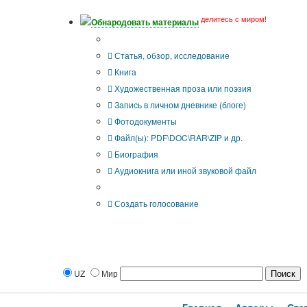
делитесь с миром!
Обнародовать материалы
Тип публикации
Статья, обзор, исследование
Книга
Художественная проза или поэзия
Запись в личном дневнике (блоге)
Фотодокументы
Файл(ы): PDF\DOC\RAR\ZIP и др.
Биография
Аудиокнига или иной звуковой файл
Дополнительные опции:
Создать голосование
UZ
Мир