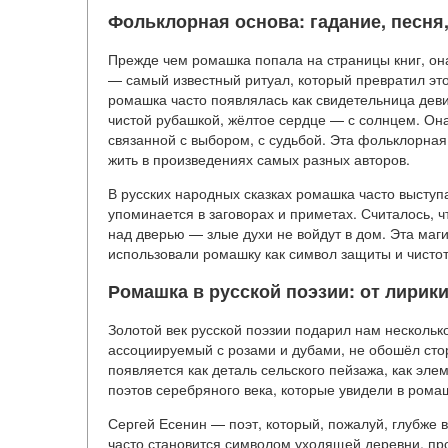
Фольклорная основа: гадание, песня
Прежде чем ромашка попала на страницы книг, он
— самый известный ритуал, который превратил это
ромашка часто появлялась как свидетельница деви
чистой рубашкой, жёлтое сердце — с солнцем. Он
связанной с выбором, с судьбой. Эта фольклорная
жить в произведениях самых разных авторов.
В русских народных сказках ромашка часто выступае
упоминается в заговорах и приметах. Считалось, ч
над дверью — злые духи не войдут в дом. Эта маг
использовали ромашку как символ защиты и чисто
Ромашка в русской поэзии: от лирики
Золотой век русской поэзии подарил нам нескольк
ассоциируемый с розами и дубами, не обошёл стор
появляется как деталь сельского пейзажа, как эле
поэтов серебряного века, которые увидели в ромаш
Сергей Есенин — поэт, который, пожалуй, глубже 
часто становится символом уходящей деревни, про