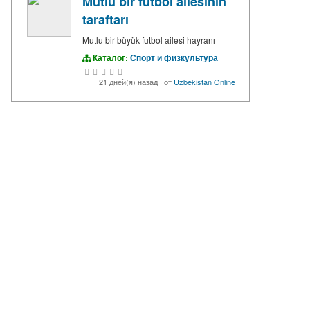
Mutlu bir futbol ailesinin
taraftarı
Mutlu bir büyük futbol ailesi hayranı
Каталог:
Спорт и физкультура
21 дней(я) назад
·
от
Uzbekistan Online