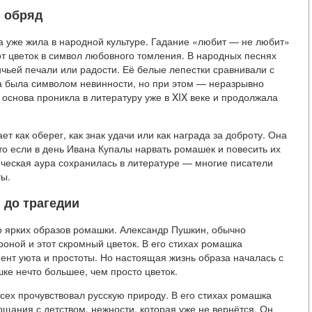
, обряд
а уже жила в народной культуре. Гадание «любит — не любит»
т цветок в символ любовного томления. В народных песнях
чьей печали или радости. Её белые лепестки сравнивали с
а была символом невинности, но при этом — неразрывно
 основа проникла в литературу уже в XIX веке и продолжала
т как оберег, как знак удачи или как награда за доброту. Она
то если в день Ивана Купалы нарвать ромашек и повесить их
ическая аура сохранилась в литературе — многие писатели
ты.
 до трагедии
о ярких образов ромашки. Александр Пушкин, обычно
оной и этот скромный цветок. В его стихах ромашка
мент уюта и простоты. Но настоящая жизнь образа началась с
ке нечто большее, чем просто цветок.
всех прочувствовал русскую природу. В его стихах ромашка
щания с детством, нежности, которая уже не вернётся. Он