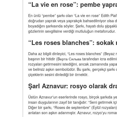
“La vie en rose”: pembe yapr
En ünlü “pembe” şarkı olan “La vie en rose” Edith Piaf
doğrudan yaprak veya yaprakçık bahsedilmiyor olsa da,
boyadığını şarkısında söyler. Şarkı, hayatı dolu şipşakl
gözlerinin sevgilisine verdiği mutluluğun metaforudur.
“Les roses blanches”: sokak 
Daha az bilgili dinleyici, “Les roses blanches” (Beyaz r
başının bir hitidir (Bерта Сильва tarafından icra edilm
rozyaları getirmesini istediğini, ancak zamanında yapam
ve belirsiz aşkın sembolüdür. Bu şarkı, gerçekçi şark
çiçeklerin sesini dinlediği bir örnektir.
Şarl Aznavur: rosyo olarak dr
Üstün Aznavur'un eserlerinde rosyo, birçok şarkıda yer
insan duygularının zayıf bir tanığıdır: “Seni getirmek 
Diğer bir şarkı, “Roses de septembre” (Eylül rozyaları
anlatan son aşkın adanmıştır. Aznavur, rozyo'yu roman