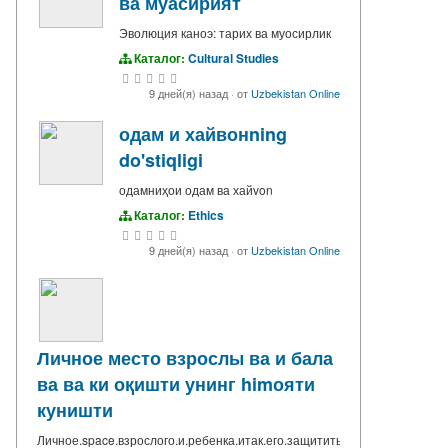
ва муасирият
Эволюция каноэ: тарих ва муосирлик
Каталог:
Cultural Studies
9 дней(я) назад
·
от
Uzbekistan Online
одам и хайвонning
do'stiqligi
одамниҳои одам ва хайvon
Каталог:
Ethics
9 дней(я) назад
·
от
Uzbekistan Online
Личное место взрослы ва и бала
ва ва ки оқишти унинг himояти
куништи
Личное.space.взрослого.и.ребенка.итак.его.защитить