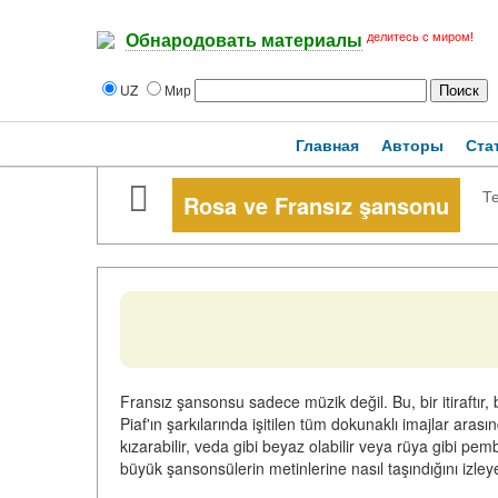
делитесь с миром!
Обнародовать материалы
UZ
Мир
Главная
Авторы
Ста
Те
Rosa ve Fransız şansonu
Fransız şansonsu sadece müzik değil. Bu, bir itiraftır,
Piaf'ın şarkılarında işitilen tüm dokunaklı imajlar aras
kızarabilir, veda gibi beyaz olabilir veya rüya gibi pem
büyük şansonsülerin metinlerine nasıl taşındığını izley