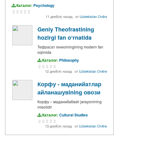
Каталог:
Psychology
11 дней(я) назад
·
от
Uzbekistan Online
Geniy Theofrastining
hozirgi fan oʻrnatida
Тефрасат генизiningining modern fan
oqimida
Каталог:
Philosophy
12 дней(я) назад
·
от
Uzbekistan Online
Корфу - маданийатлар
айланашувining овози
Корфу – маданийatlash jarayonining
misolidir
Каталог:
Cultural Studies
13 дней(я) назад
·
от
Uzbekistan Online