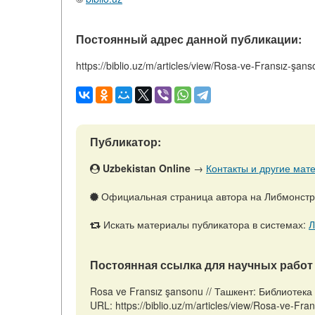
Постоянный адрес данной публикации:
https://biblio.uz/m/articles/view/Rosa-ve-Fransız-şan
Публикатор:
Uzbekistan Online
→
Контакты и другие мате
Официальная страница автора на Либмонст
Искать материалы публикатора в системах:
Л
Постоянная ссылка для научных работ 
Rosa ve Fransız şansonu // Ташкент: Библиотека
URL: https://biblio.uz/m/articles/view/Rosa-ve-F