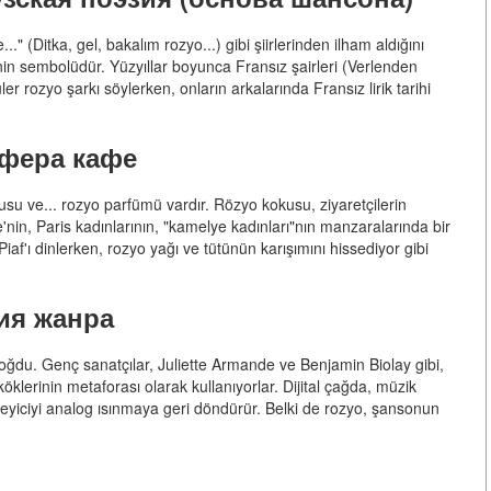
" (Ditka, gel, bakalım rozyo...) gibi şiirlerinden ilham aldığını
inin sembolüdür. Yüzyıllar boyunca Fransız şairleri (Verlenden
r rozyo şarkı söylerken, onların arkalarında Fransız lirik tarihi
фера кафе
usu ve... rozyo parfümü vardır. Rözyo kokusu, ziyaretçilerin
in, Paris kadınlarının, "kamelye kadınları"nın manzaralarında bir
af'ı dinlerken, rozyo yağı ve tütünün karışımını hissediyor gibi
ия жанра
oğdu. Genç sanatçılar, Juliette Armande ve Benjamin Biolay gibi,
öklerinin metaforası olarak kullanıyorlar. Dijital çağda, müzik
nleyiciyi analog ısınmaya geri döndürür. Belki de rozyo, şansonun