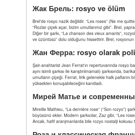
Жак Брель: rosyo ve ölüm
Brel'de rosyo nazik değildir. “Les roses” (Ne me quit
“Rozlar çiçek açar, bizim umutlarımız gibi”. Brel, yapra
Diğer bir şarkı, “La chanson des vieux amants”, rozy
ve üzüntüsü” dolu olduğunu hissettirir. Brel, rosyonun
Жан Ферра: rosyo olarak poli
Şair-anahtarist Jean Ferrat'ın repertuvarında rosyo ba
aynı isimli şarkısı ile karıştırılmamalı) şarkısında, ba
umutların çiçeği. Ferrat, lirik gelenekle halk pafların
yüksekten konuşabileceğini kanıtladı.
Мирей Матье и современны
Mireille Mathieu, “La dernière rose” (“Son rozyo”) şar
büyüsünü ekler. Modern şarkıcılar, Zaz gibi, “Les roses
Ancak, hafif aranjmanlarda bile rozyo nostalji kokusu t
Роза и классическая францу