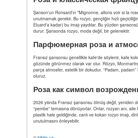
Şanson'un Ronsard'ın "Mignonne, allons voir si la rose...
unutmamak gerekir. Bu rozyo, gençliğin hızlı geçiciliğ
Eluard'a kadar) bu imajı yaydılar. Bu yüzden şansonsüle
durur. Şansonda rozyo, moda değil, bir gelenektir.
Парфюмерная роза и атмос
Fransız şansonsu genellikle kafe'de söylenir, kafe kok
gözünde görünmez olarak var olur. Rözyo, Monmartre'n
parça atmosfer, estetik bir dokudur. “Padam, padam” Pi
oluruz.
Роза как символ возрожден
2026 yılında Fransız şansonsu ölmüş değil, yeniden d
“pembe” temasına dönüyorlar. Onlar, rozyarı anı, aile k
plastik hale geldiğinde, canlı ve kokan rozyo imajı, di
unutulmasını önleyebilir.
©
biblio.uz