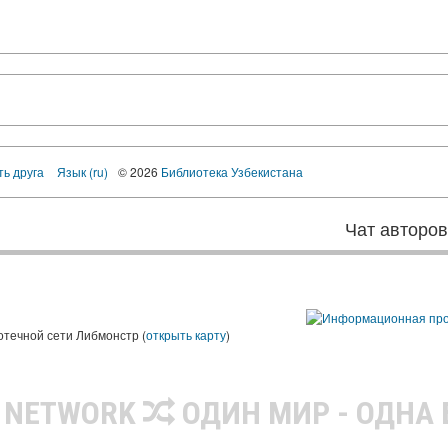
ть друга
Язык (ru)
© 2026
Библиотека Узбекистана
Чат авторо
ы
отечной сети Либмонстр (
открыть карту
)
R NETWORK
ОДИН МИР - ОДНА