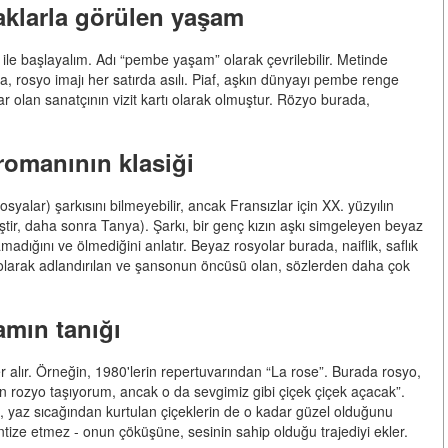
aklarla görülen yaşam
 ile başlayalım. Adı “pembe yaşam” olarak çevrilebilir. Metinde
 rosyo imajı her satırda asılı. Piaf, aşkın dünyayı pembe renge
ar olan sanatçının vizit kartı olarak olmuştur. Rözyo burada,
romanının klasiği
osyalar) şarkısını bilmeyebilir, ancak Fransızlar için XX. yüzyılın
iştir, daha sonra Tanya). Şarkı, bir genç kızın aşkı simgeleyen beyaz
adığını ve ölmediğini anlatır. Beyaz rosyolar burada, naiflik, saflık
ı olarak adlandırılan ve şansonun öncüsü olan, sözlerden daha çok
amın tanığı
 alır. Örneğin, 1980'lerin repertuvarından “La rose”. Burada rosyo,
için rozyo taşıyorum, ancak o da sevgimiz gibi çiçek çiçek açacak”.
), yaz sıcağından kurtulan çiçeklerin de o kadar güzel olduğunu
tize etmez - onun çöküşüne, sesinin sahip olduğu trajediyi ekler.