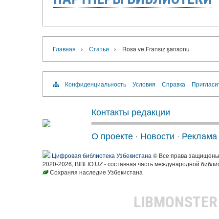
›
›
Главная
Статьи
Rosa ve Fransız şansonu
Конфиденциальность
Условия
Справка
Пригласи
Контакты редакции
О проекте
·
Новости
·
Реклама
Цифровая библиотека Узбекистана
© Все права защищен
2020-2026, BIBLIO.UZ - составная часть международной библи
Сохраняя наследие Узбекистана
LIBMONSTE