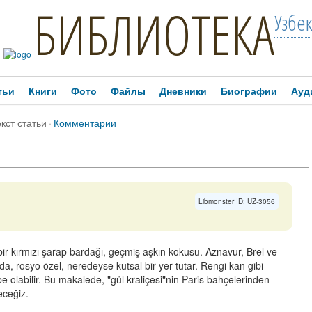
БИБЛИОТЕКА
Узбе
тьи
Книги
Фото
Файлы
Дневники
Биографии
Ауд
кст статьи
·
Комментарии
Libmonster ID: UZ-3056
 bir kırmızı şarap bardağı, geçmiş aşkın kokusu. Aznavur, Brel ve
ında, rosyo özel, neredeyse kutsal bir yer tutar. Rengi kan gibi
be olabilir. Bu makalede, "gül kraliçesi"nin Paris bahçelerinden
eceğiz.