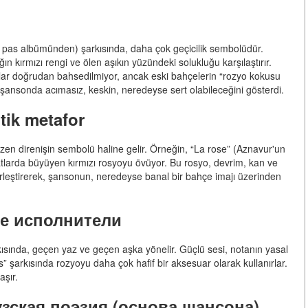
te pas albümünden) şarkısında, daha çok geçicilik sembolüdür.
ğın kırmızı rengi ve ölen aşıkın yüzündeki solukluğu karşılaştırır.
olar doğrudan bahsedilmiyor, ancak eski bahçelerin “rozyo kokusu
 şansonda acımasız, keskin, neredeyse sert olabileceğini gösterdi.
tik metafor
zen direnişin sembolü haline gelir. Örneğin, “La rose” (Aznavur'un
rikatlarda büyüyen kırmızı rosyoyu övüyor. Bu rosyo, devrim, kan ve
ı birleştirerek, şansonun, neredeyse banal bir bahçe imajı üzerinden
е исполнители
kısında, geçen yaz ve geçen aşka yönelir. Güçlü sesi, notanın yasal
” şarkısında rozyoyu daha çok hafif bir aksesuar olarak kullanırlar.
aşır.
зская поэзия (основа шансона)