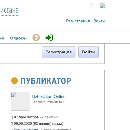
кистана
Регистрация
·
Войти
ио
Опросы
Регистрация
Войти
ПУБЛИКАТОР
Uzbekistan Online
Tashkent, Узбекистан
→
рейтинг
87 просмотров
06.06.2026 (63 дней(я) назад)
→
другие рубрики
Культурология