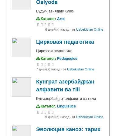
Osiyoda
Будуғи азиядаги блюз
Каталог:
Arts
6 дней(я) назад
·
от
Uzbekistan Online
Цирковая педагогика
Цирковая педагогика
Каталог:
Pedagogics
7 дней(я) назад
·
от
Uzbekistan Online
Кунграт азербайджан
алфавити ва тili
Күн азербайجان алфавити ва тили
Каталог:
Linguistics
9 дней(я) назад
·
от
Uzbekistan Online
Эволюция каноэ: тарих