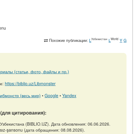
sonu
Узбекистан
World
Похожие публикации:
L
L
Y
G
риалы (статьи, фото, файлы и пр.)
ре:
https://biblio.uz/Libmonster
ибмонстр (весь мир)
•
Google
•
Yandex
(для цитирования):
 Узбекистана (BIBLIO.UZ). Дата обновления: 06.06.2026.
ransız-şansonu (дата обращения: 08.08.2026).