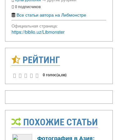
0 подписчиков
Все статьи автора на Либмонстре
Официальная страница:
https://biblio.uz/Libmonster
РЕЙТИНГ
0 голос(а,ов)
ПОХОЖИЕ СТАТЬИ
Фотография в Азия: