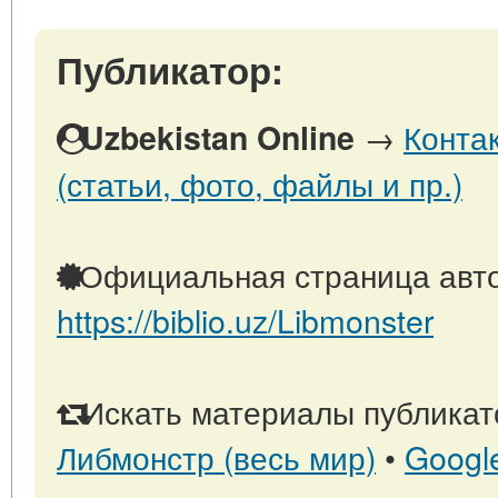
Публикатор:
→
Конта
Uzbekistan Online
(статьи, фото, файлы и пр.)
Официальная страница авто
https://biblio.uz/Libmonster
Искать материалы публикато
Либмонстр (весь мир)
•
Googl