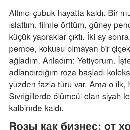
Altıncı çubuk hayatta kaldı. Bir 
ıslattım, filmle örttüm, güney p
küçük yapraklar çıktı. İki ay sonra
pembe, kokusu olmayan bir çiçekt
ağladım. Anladım: Yetiyorum. İşt
adlandırdığım roza başladı kolek
yüzden fazla türü var. Ama o ilk, 
Sıvrigillerde ölümcül olan siyah 
kalbimde kaldı.
Rозы как бизнес: от 