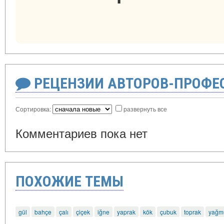
РЕЦЕНЗИИ АВТОРОВ-ПРОФЕ
Сортировка:
развернуть все
Комментариев пока нет
ПОХОЖИЕ ТЕМЫ
gül
bahçe
çalı
çiçek
iğne
yaprak
kök
çubuk
toprak
yağm