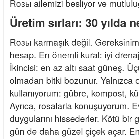
Rозы ailemizi besliyor ve mutluluğ
Üretim sırları: 30 yılda
Rозы karmaşık değil. Gereksinimle
hesap. En önemli kural: iyi dren
İkincisi: en az altı saat güneş
olmadan bitki bozunur. Yalnızca 
kullanıyorum: gübre, kompost, kül
Ayrıca, rosalarla konuşuyorum. Ev
duygularını hissederler. Kötü bir g
gün de daha güzel çiçek açar. En ö