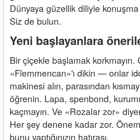
Dünyaya güzellik diliyle konuşma
Siz de bulun.
Yeni başlayanlara öneril
Bir çiçekle başlamak korkmayın. Ç
«Flemmencan»'ı dikin — onlar iddi
makinesi alın, parasından kısma
öğrenin. Lapa, spenbond, kurumuş 
kaçmayın. Ve «Rozalar zor» diye
Her şey denene kadar zor. Öneml
bunu yaptığınızın hatırası.