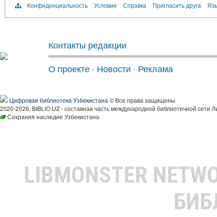
Конфиденциальность
Условия
Справка
Пригласить друга
Язы
Контакты редакции
О проекте
·
Новости
·
Реклама
Цифровая библиотека Узбекистана
© Все права защищены
2020-2026, BIBLIO.UZ - составная часть международной библиотечной сети Л
Сохраняя наследие Узбекистана
LIBMONSTER NETW
БИБ