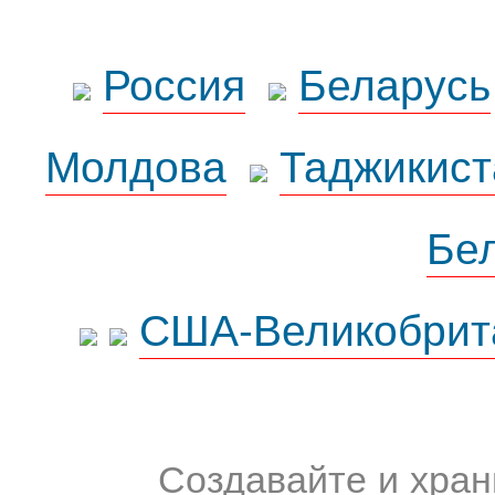
Россия
Беларусь
Молдова
Таджикист
Бе
США-Великобрит
Создавайте и хран