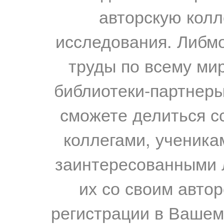
авторскую колл
исследования. Либм
труды по всему мир
библиотеки-партнеры,
сможете делиться с
коллегами, ученика
заинтересованными 
их со своим авто
регистрации в Вашем