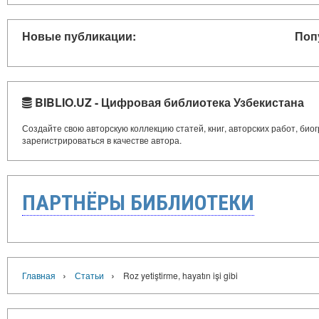
Новые публикации:
Поп
BIBLIO.UZ - Цифровая библиотека Узбекистана
Создайте свою авторскую коллекцию статей, книг, авторских работ, би
зарегистрироваться в качестве автора.
ПАРТНЁРЫ БИБЛИОТЕКИ
›
›
Главная
Статьи
Roz yetiştirme, hayatın işi gibi