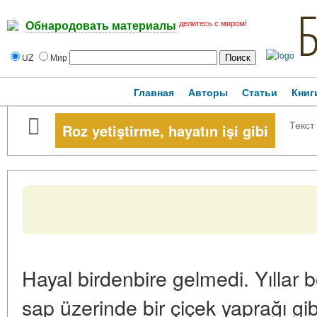
делитесь с миром!
Обнародовать материалы
UZ
Мир
Главная
Авторы
Статьи
Книг
Текст
Roz yetiştirme, hayatın işi gibi
Hayal birdenbire gelmedi. Yıllar 
sap üzerinde bir çiçek yaprağı g