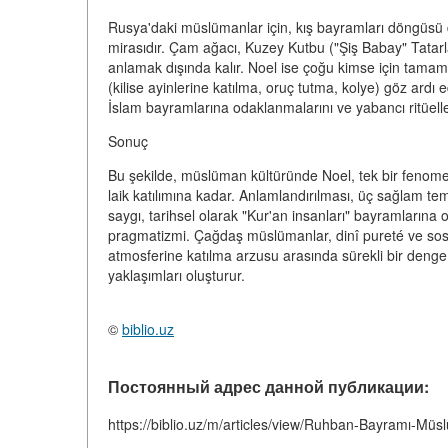
Rusya'daki müslümanlar için, kış bayramları döngüs
mirasıdır. Çam ağacı, Kuzey Kutbu ("Şiş Babay" Tatarlar
anlamak dışında kalır. Noel ise çoğu kimse için tamam
(kilise ayinlerine katılma, oruç tutma, kolye) göz ardı 
İslam bayramlarına odaklanmalarını ve yabancı ritüell
Sonuç
Bu şekilde, müslüman kültüründe Noel, tek bir fenome
laik katılımına kadar. Anlamlandırılması, üç sağlam 
saygı, tarihsel olarak "Kur'an insanları" bayramlarına
pragmatizmi. Çağdaş müslümanlar, dinî pureté ve sos
atmosferine katılma arzusu arasında sürekli bir denge 
yaklaşımları oluşturur.
©
biblio.uz
Постоянный адрес данной публикации:
https://biblio.uz/m/articles/view/Ruhban-Bayramı-Müs