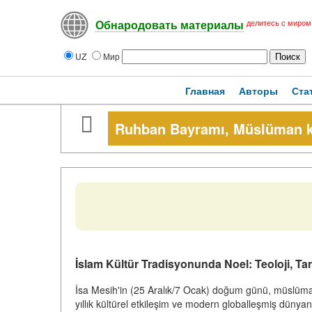
делитесь с миром
Обнародовать материалы
UZ
Мир
Главная
Авторы
Ста
Ruhban Bayramı, Müslüman kü
İslam Kültür Tradisyonunda Noel: Teoloji, Tar
İsa Mesih'in (25 Aralık/7 Ocak) doğum günü, müslümanl
yıllık kültürel etkileşim ve modern globalleşmiş dünyan