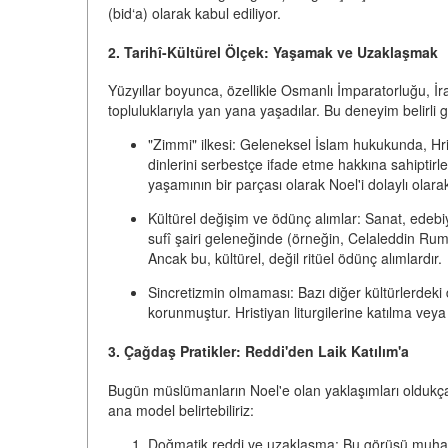
(bid‘a) olarak kabul ediliyor.
2. Tarihî-Kültürel Ölçek: Yaşamak ve Uzaklaşmak
Yüzyıllar boyunca, özellikle Osmanlı İmparatorluğu, İ
topluluklarıyla yan yana yaşadılar. Bu deneyim belirli 
"Zimmi" ilkesi:
Geleneksel İslam hukukunda, Hrist
dinlerini serbestçe ifade etme hakkına sahiptirl
yaşamının bir parçası olarak Noel'i dolaylı olarak 
Kültürel değişim ve ödünç alımlar:
Sanat, edebiya
sufî şairi geleneğinde (örneğin, Celaleddin Rumi
Ancak bu, kültürel, değil ritüel ödünç alımlardır.
Sincretizmin olmaması:
Bazı diğer kültürlerdeki 
korunmuştur. Hristiyan liturgilerine katılma veya
3. Çağdaş Pratikler: Reddi'den Laik Katılım'a
Bugün müslümanların Noel'e olan yaklaşımları oldukça ç
ana model belirtebiliriz:
Doğmatik reddi ve uzaklaşma:
Bu görüşü muhafaz