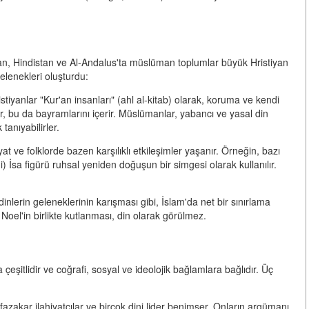
ran, Hindistan ve Al-Andalus'ta müslüman toplumlar büyük Hristiyan
gelenekleri oluşturdu:
iyanlar "Kur'an insanları" (ahl al-kitab) olarak, koruma ve kendi
er, bu da bayramlarını içerir. Müslümanlar, yabancı ve yasal din
tanıyabilirler.
t ve folklorde bazen karşılıklı etkileşimler yaşanır. Örneğin, bazı
) İsa figürü ruhsal yeniden doğuşun bir simgesi olarak kullanılır.
dinlerin geleneklerinin karışması gibi, İslam'da net bir sınırlama
 Noel'in birlikte kutlanması, din olarak görülmez.
eşitlidir ve coğrafi, sosyal ve ideolojik bağlamlara bağlıdır. Üç
akar ilahiyatçılar ve birçok dini lider benimser. Onların argümanı,