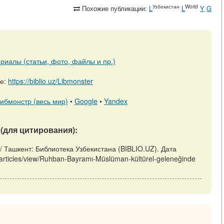
Узбекистан
World
Похожие публикации:
L
L
Y
G
риалы (статьи, фото, файлы и пр.)
ре:
https://biblio.uz/Libmonster
ибмонстр (весь мир)
•
Google
•
Yandex
(для цитирования):
// Ташкент: Библиотека Узбекистана (BIBLIO.UZ). Дата
/articles/view/Ruhban-Bayramı-Müslüman-kültürel-geleneğinde