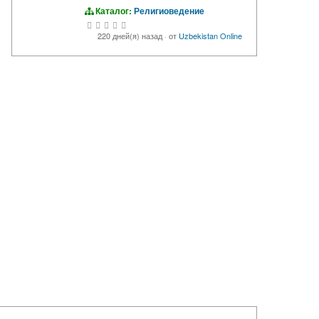
Каталог:
Религиоведение
220 дней(я) назад
·
от
Uzbekistan Online