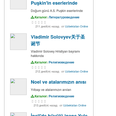
Puşkin'in eserlerinde
Doğum günü A.S. Puşkin eserlerinde
Каталог:
Литературоведение
211 дней(я) назад
·
от
Uzbekistan Online
Vladimir Solovyev关于圣
诞节
Vladimir Solovey Hristiyan bayramı
hakkında
Каталог:
Религиоведение
212 дней(я) назад
·
от
Uzbekistan Online
Noel ve atalarımızın anısı
Yılbaşı ve atalarımızın anıları
Каталог:
Религиоведение
213 дней(я) назад
·
от
Uzbekistan Online
İncil'de büyülü inanç Yule