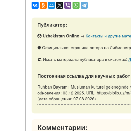
Публикатор:
Uzbekistan Online
→
Контакты и другие мате
Официальная страница автора на Либмонст
Искать материалы публикатора в системах:
Л
Постоянная ссылка для научных работ 
Ruhban Bayramı, Müslüman kültürel geleneğinde 
обновления: 03.12.2025. URL: https://biblio.uz/m
(дата обращения: 07.08.2026).
Комментарии: