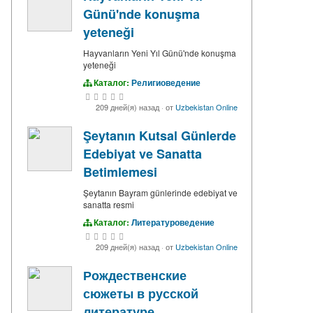
Günü'nde konuşma
yeteneği
Hayvanların Yeni Yıl Günü'nde konuşma
yeteneği
Каталог:
Религиоведение
209 дней(я) назад
·
от
Uzbekistan Online
Şeytanın Kutsal Günlerde
Edebiyat ve Sanatta
Betimlemesi
Şeytanın Bayram günlerinde edebiyat ve
sanatta resmi
Каталог:
Литературоведение
209 дней(я) назад
·
от
Uzbekistan Online
Рождественские
сюжеты в русской
литературе