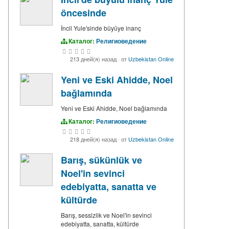
öncesinde
İncil Yule'sinde büyüye inanç
Каталог:
Религиоведение
213 дней(я) назад
·
от
Uzbekistan Online
Yeni ve Eski Ahidde, Noel
bağlamında
Yeni ve Eski Ahidde, Noel bağlamında
Каталог:
Религиоведение
218 дней(я) назад
·
от
Uzbekistan Online
Barış, sükünlük ve
Noel'in sevinci
edebiyatta, sanatta ve
kültürde
Barış, sessizlik ve Noel'in sevinci
edebiyatta, sanatta, kültürde