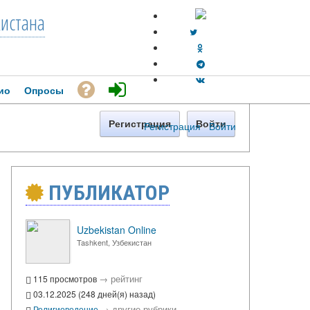
кистана
ио
Опросы
Регистрация
Войти
Регистрация
·
Войти
ПУБЛИКАТОР
Uzbekistan Online
Tashkent, Узбекистан
→
рейтинг
115 просмотров
03.12.2025 (248 дней(я) назад)
→
другие рубрики
Религиоведение