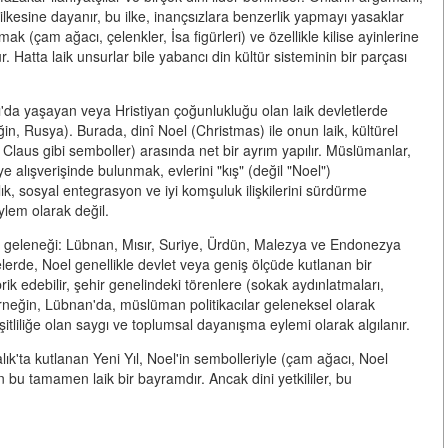
esine dayanır, bu ilke, inançsızlara benzerlik yapmayı yasaklar
mak (çam ağacı, çelenkler, İsa figürleri) ve özellikle kilise ayinlerine
. Hatta laik unsurlar bile yabancı din kültür sisteminin bir parçası
'da yaşayan veya Hristiyan çoğunlukluğu olan laik devletlerde
ğin, Rusya). Burada,
dinî Noel
(Christmas) ile
onun laik, kültürel
ta Claus gibi semboller) arasında net bir ayrım yapılır. Müslümanlar,
ye alışverişinde bulunmak, evlerini "kış" (değil "Noel")
ık, sosyal entegrasyon ve iyi komşuluk ilişkilerini sürdürme
eylem olarak değil.
ı geleneği:
Lübnan, Mısır, Suriye, Ürdün, Malezya ve Endonezya
elerde, Noel genellikle devlet veya geniş ölçüde kutlanan bir
ik edebilir, şehir genelindeki törenlere (sokak aydınlatmaları,
r. Örneğin, Lübnan'da, müslüman politikacılar geleneksel olarak
eşitliliğe olan saygı ve toplumsal dayanışma eylemi olarak algılanır.
lık'ta kutlanan Yeni Yıl, Noel'in sembolleriyle (çam ağacı, Noel
bu tamamen laik bir bayramdır. Ancak dini yetkililer, bu