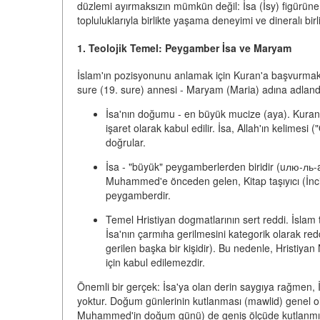
düzlemi ayırmaksızın mümkün değil:
İsa (İsy) figürün
topluluklarıyla birlikte yaşama deneyimi
ve
dineralı bir
1. Teolojik Temel: Peygamber İsa ve Maryam
İslam'ın pozisyonunu anlamak için Kuran'a başvurmak
sure (19. sure) annesi - Maryam (Maria) adına adlandırı
İsa'nın doğumu - en büyük mucize (aya).
Kuran'
işaret olarak kabul edilir. İsa, Allah'ın kelimesi
doğrular.
İsa - "büyük" peygamberlerden biridir (uлю-ль-
Muhammed'e önceden gelen, Kitap taşıyıcı (İncil) 
peygamberdir.
Temel Hristiyan dogmatlarının sert reddi.
İslam t
İsa'nın çarmıha gerilmesini kategorik olarak re
gerilen başka bir kişidir). Bu nedenle, Hristiyan
için kabul edilemezdir.
Önemli bir gerçek: İsa'ya olan derin saygıya rağmen,
yoktur. Doğum günlerinin kutlanması (mawlid) genel o
Muhammed'in doğum günü) de geniş ölçüde kutlanmıyor v