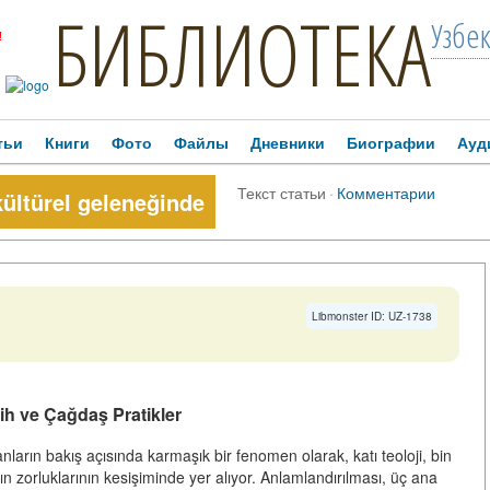
БИБЛИОТЕКА
Узбе
!
тьи
Книги
Фото
Файлы
Дневники
Биографии
Ауд
Текст статьи
·
Комментарии
ltürel geleneğinde
Libmonster ID: UZ-1738
ih ve Çağdaş Pratikler
arın bakış açısında karmaşık bir fenomen olarak, katı teoloji, bin
ın zorluklarının kesişiminde yer alıyor. Anlamlandırılması, üç ana