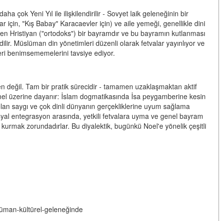
ü daha çok
Yeni Yıl
ile ilişkilendirilir - Sovyet laik geleneğinin bir
 için, "Kış Babay" Karacaevler için) ve aile yemeği, genellikle dini
en Hristiyan ("ortodoks") bir bayramdır ve bu bayramın kutlanması
edilir. Müslüman din yönetimleri düzenli olarak fetvalar yayınlıyor ve
eri benimsememelerini tavsiye ediyor.
n değil. Tam bir pratik sürecidir - tamamen uzaklaşmaktan aktif
temel üzerine dayanır: İslam dogmatikasında İsa peygamberine kesin
 olan saygı ve çok dinli dünyanın gerçekliklerine uyum sağlama
yal entegrasyon arasında, yetkili fetvalara uyma ve genel bayram
kurmak zorundadırlar. Bu diyalektik, bugünkü Noel'e yönelik çeşitli
lüman-kültürel-geleneğinde