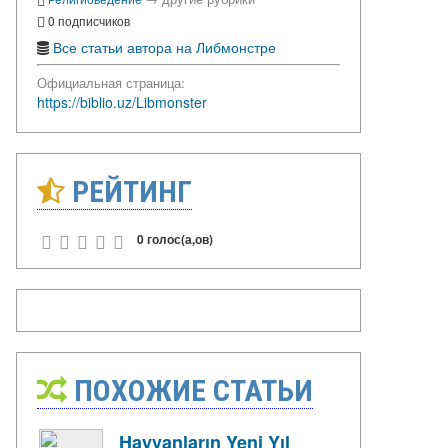
0 подписчиков
Все статьи автора на Либмонстре
Официальная страница:
https://biblio.uz/Libmonster
РЕЙТИНГ
0 голос(а,ов)
ПОХОЖИЕ СТАТЬИ
Hayvanların Yeni Yıl