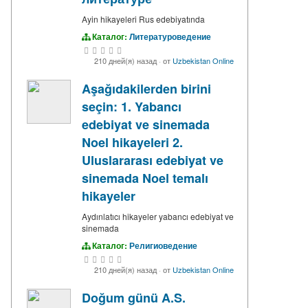
Ayin hikayeleri Rus edebiyatında
Каталог:
Литературоведение
210 дней(я) назад
·
от
Uzbekistan Online
Aşağıdakilerden birini
seçin: 1. Yabancı
edebiyat ve sinemada
Noel hikayeleri 2.
Uluslararası edebiyat ve
sinemada Noel temalı
hikayeler
Aydınlatıcı hikayeler yabancı edebiyat ve
sinemada
Каталог:
Религиоведение
210 дней(я) назад
·
от
Uzbekistan Online
Doğum günü A.S.