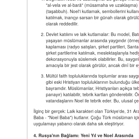
"al-vela ve al-barā"
(müsamaha ve uzaklaşma) ilk
(
taşabbuh
). Noel'i kutlamak, sembollerini kullan
katılmak, inançyı sarsan bir günah olarak görülür
olarak reddedilir.
Devlet katılımı ve laik kutlamalar:
Bu model, Batı
yaşayan müslümanlar arasında yaygındır (örne
kaplaması
(radyo satışları, şirket partileri, San
şirket partilerine katılmak, meslektaşlarıyla hedi
dekorasyonuyla süslemek olabilirler. Bu, saygınl
amacıyla bir jest olarak görülür, ancak dinî bir 
Mültül faith topluluklarında toplumlar arası sayg
gibi eski Hristiyan topluluklarının bulunduğu ülk
bayramdır. Müslümanlar, Hristiyanları açıkça tebr
panayır) katılabilir, tebrik kartları gönderebili
vatandaşlarını Noel ile tebrik eder. Bu, ulusal ç
İlginç bir gerçek:
Laik karakteri olan Türkiye'de, 31 Ara
Baba - "Noel Baba") kutlanır. Çoğu Türk müslüman için 
uygulamayı yabancı olarak daha sık eleştiriyor.
4. Rusya'nın Bağlamı: Yeni Yıl ve Noel Arasında