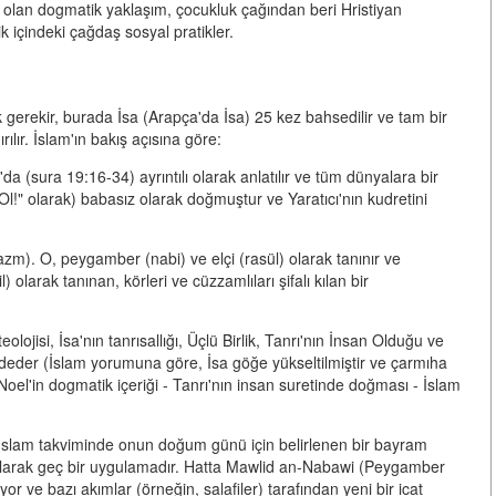
e olan dogmatik yaklaşım
,
çocukluk çağından beri Hristiyan
lik içindeki çağdaş sosyal pratikler
.
 gerekir, burada İsa (Arapça'da
İsa
) 25 kez bahsedilir ve tam bir
lır. İslam'ın bakış açısına göre:
da (sura 19:16-34) ayrıntılı olarak anlatılır ve tüm dünyalara bir
 ("Ol!" olarak) babasız olarak doğmuştur ve Yaratıcı'nın kudretini
azm).
O, peygamber (nabi) ve elçi (rasül) olarak tanınır ve
olarak tanınan, körleri ve cüzzamlıları şifalı kılan bir
eolojisi, İsa'nın tanrısallığı, Üçlü Birlik, Tanrı'nın İnsan Olduğu ve
ddeder (İslam yorumuna göre, İsa göğe yükseltilmiştir ve çarmıha
 Noel'in dogmatik içeriği - Tanrı'nın insan suretinde doğması - İslam
 İslam takviminde onun doğum günü için belirlenen bir bayram
larak geç bir uygulamadır. Hatta
Mawlid an-Nabawi
(Peygamber
e bazı akımlar (örneğin, salafiler) tarafından yeni bir icat