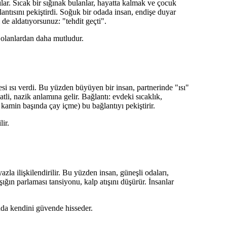
lar. Sıcak bir sığınak bulanlar, hayatta kalmak ve çocuk
ntısını pekiştirdi. Soğuk bir odada insan, endişe duyar
e aldatıyorsunuz: "tehdit geçti".
 olanlardan daha mutludur.
si ısı verdi. Bu yüzden büyüyen bir insan, partnerinde "ısı"
li, nazik anlamına gelir. Bağlantı: evdeki sıcaklık,
, kamin başında çay içme) bu bağlantıyı pekiştirir.
lir.
zla ilişkilendirilir. Bu yüzden insan, güneşli odaları,
şığın parlaması tansiyonu, kalp atışını düşürür. İnsanlar
rada kendini güvende hisseder.