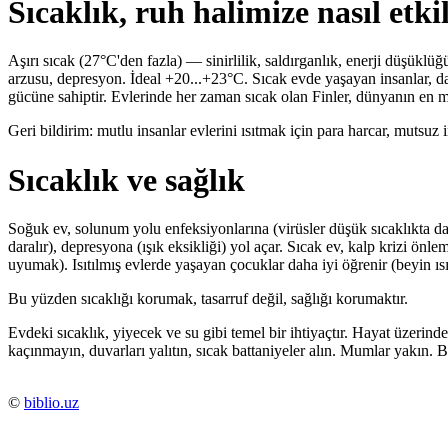
Sıcaklık, ruh halimize nasıl etki
Aşırı sıcak (27°C'den fazla) — sinirlilik, saldırganlık, enerji düşüklü
arzusu, depresyon. İdeal +20...+23°C. Sıcak evde yaşayan insanlar, dah
gücüne sahiptir. Evlerinde her zaman sıcak olan Finler, dünyanın en m
Geri bildirim: mutlu insanlar evlerini ısıtmak için para harcar, mutsuz i
Sıcaklık ve sağlık
Soğuk ev, solunum yolu enfeksiyonlarına (virüsler düşük sıcaklıkta dah
daralır), depresyona (ışık eksikliği) yol açar. Sıcak ev, kalp krizi önl
uyumak). Isıtılmış evlerde yaşayan çocuklar daha iyi öğrenir (beyin ıs
Bu yüzden sıcaklığı korumak, tasarruf değil, sağlığı korumaktır.
Evdeki sıcaklık, yiyecek ve su gibi temel bir ihtiyaçtır. Hayat üzerind
kaçınmayın, duvarları yalıtın, sıcak battaniyeler alın. Mumlar yakın. 
©
biblio.uz