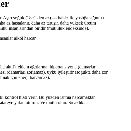
ler
ğü. Aşırı soğuk (18°C'den az) — halsizlik, yastığa sığınma
a az hastalanır, daha az tartışır, daha yüksek üretim
utlu insanlarından biridir (mutluluk endeksinde).
nsanlar alkol harcar.
a aktif), eklem ağrılarına, hipertansiyona (damarlar
emesi (damarları zorlamaz), uyku iyileştirir (soğukta daha zor
ıtmak için enerji harcamaz).
eki kontrol hissi verir. Bu yüzden ısıtma harcamaktan
Batareye yakın oturun. Ve mutlu olun. Sıcaklıkta.