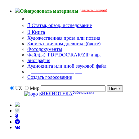
делитесь с миром!
Обнародовать материалы
Тип публикации
Статья, обзор, исследование
Книга
Художественная проза или поэзия
Запись в личном дневнике (блоге)
Фотодокументы
Файл(ы): PDF\DOC\RAR\ZIP и др.
Биография
Аудиокнига или иной звуковой файл
Дополнительные опции:
Создать голосование
UZ
Мир
Узбекистана
БИБЛИОТЕКА