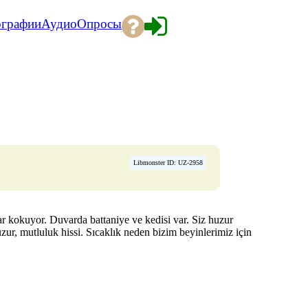
ографии
Аудио
Опросы
Libmonster ID: UZ-2958
lar kokuyor. Duvarda battaniye ve kedisi var. Siz huzur
zur, mutluluk hissi. Sıcaklık neden bizim beyinlerimiz için