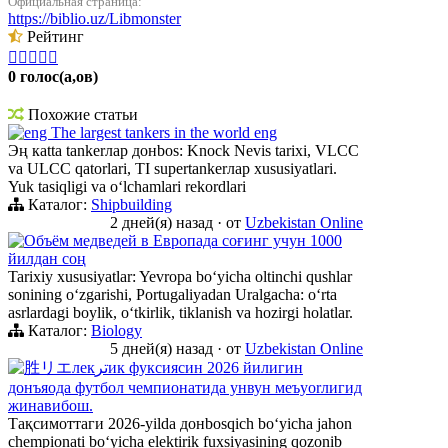
Официальная страница:
https://biblio.uz/Libmonster
Рейтинг





0 голос(а,ов)
Похожие статьи
eng The largest tankers in the world eng
Эң кatta tankerлар донbos: Knock Nevis tarixi, VLCC
va ULCC qatorlari, TI supertankerлар xususiyatlari.
Yuk tasiqligi va oʻlchamlari rekordlari
Каталог:
Shipbuilding
2 дней(я) назад
·
от
Uzbekistan Online
Объём медведей в Европада соғинг учун 1000
йилдан соң
Tarixiy xususiyatlar: Yevropa boʻyicha oltinchi qushlar
sonining oʻzgarishi, Portugaliyadan Uralgacha: oʻrta
asrlardagi boylik, oʻtkirlik, tiklanish va hozirgi holatlar.
Каталог:
Biology
5 дней(я) назад
·
от
Uzbekistan Online
胜リエлекترик фуксиясин 2026 йилигин
донъяода футбол чемпионатида унвун меъyorлигид
жинавибош.
Тақсимоттаги 2026-yilda донbosqich boʻyicha jahon
chempionati boʻyicha elektirik fuxsiyasining qozonib