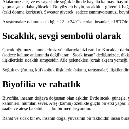
Atalarımız ateş ve ev sayesinde soğuk iklimde hayatta kalmayı başardı
yapma şansı daha yüksekti. Bu yüzden beyin, sıcaklık = güvenlik bağla
(eski donma korkusu). Sweater giyerek, sadece ısınmıyorsunuz, beyni d
Araştırmalar: odanın sıcaklığı +22...+24°C'de olan insanlar, +18°C'de
Sıcaklık, sevgi sembolü olarak
Çocukluğumuzda annelerimiz vücutlarıyla bizi ısıttılar. Kucaklar darbe
(sadece kelime anlamında değil) arar. "Sıcak insan" dediğimizde, dikkat
ilişkilerdeki sıcaklık simgesidir. Aile gelenekleri (ortak akşam yemeği
Soğuk ev (fırtına, küf) soğuk ilişkilerle (sıkıntı, tartışmalar) ilişkilendiri
Biyofilia ve rahatlık
Biyofilia, insanın doğaya doğuştan olan aşkıdır. Evde sıcak, güneşle, ya
kaminleri, mumları sever. Ateş (kamin) özellikle güçlü bir etki yapar: ı
saatlerce ateşe bakabilir — bu bir meditasyondur.
Rahat ve sıcak bir ev, insanın doğal yuvasının bir taklididir, insan bu