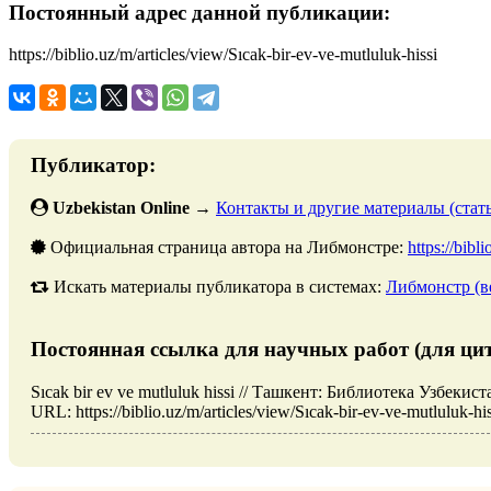
Постоянный адрес данной публикации:
https://biblio.uz/m/articles/view/Sıcak-bir-ev-ve-mutluluk-hissi
Публикатор:
Uzbekistan Online
→
Контакты и другие материалы (стать
Официальная страница автора на Либмонстре:
https://bibl
Искать материалы публикатора в системах:
Либмонстр (в
Постоянная ссылка для научных работ (для ци
Sıcak bir ev ve mutluluk hissi // Ташкент: Библиотека Узбеки
URL: https://biblio.uz/m/articles/view/Sıcak-bir-ev-ve-mutluluk-h