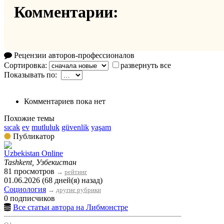
Комментарии:
Рецензии авторов-профессионалов
Сортировка:
развернуть все
Показывать по:
Комментариев пока нет
Похожие темы
sıcak
ev
mutluluk
güvenlik
yaşam
Публикатор
Uzbekistan Online
Tashkent, Узбекистан
81 просмотров
→
рейтинг
01.06.2026 (68 дней(я) назад)
Социология
→
другие рубрики
0 подписчиков
Все статьи автора на Либмонстре