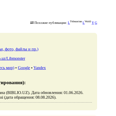
Узбекистан
World
Похожие публикации:
L
L
Y
G
и, фото, файлы и пр.)
io.uz/Libmonster
есь мир)
•
Google
•
Yandex
тирования):
стана (BIBLIO.UZ). Дата обновления: 01.06.2026.
issi (дата обращения: 08.08.2026).