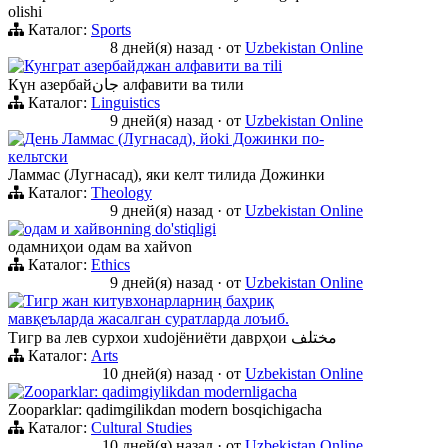
olishi
Каталог:
Sports
8 дней(я) назад
·
от
Uzbekistan Online
Кунграт азербайджан алфавити ва тili
Күн азербайجان алфавити ва тили
Каталог:
Linguistics
9 дней(я) назад
·
от
Uzbekistan Online
День Ламмас (Лугнасад), йoki Дожинки по-
кельтски
Ламмас (Лугнасад), яки келт тилида Дожинки
Каталог:
Theology
9 дней(я) назад
·
от
Uzbekistan Online
одам и хайвонning do'stiqligi
одамниҳои одам ва хайvon
Каталог:
Ethics
9 дней(я) назад
·
от
Uzbekistan Online
Тигр жан китувхонарларниң баҳриқ
мавқеъларда жасалган суратларда лоъиб.
Тигр ва лев сурхои хudojёниёти даврҳои مختلف
Каталог:
Arts
10 дней(я) назад
·
от
Uzbekistan Online
Zooparklar: qadimgiylikdan modernligacha
Zooparklar: qadimgilikdan modern bosqichigacha
Каталог:
Cultural Studies
10 дней(я) назад
·
от
Uzbekistan Online