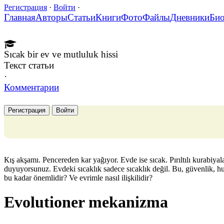
Регистрация
·
Войти
·
Главная
Авторы
Статьи
Книги
Фото
Файлы
Дневники
Би
Sıcak bir ev ve mutluluk hissi
Текст статьи
·
Комментарии
Регистрация
Войти
Кış akşamı. Pencereden kar yağıyor. Evde ise sıcak. Pırıltılı kurabiya
duyuyorsunuz. Evdeki sıcaklık sadece sıcaklık değil. Bu, güvenlik, hu
bu kadar önemlidir? Ve evrimle nasıl ilişkilidir?
Evolutioner mekanizma