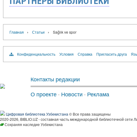
ПАРТНЁРЫ БИБЛИОТЕКИ
›
›
Главная
Статьи
Sağlık ve spor
Конфиденциальность
Условия
Справка
Пригласить друга
Язы
Контакты редакции
О проекте
·
Новости
·
Реклама
Цифровая библиотека Узбекистана
© Все права защищены
2020-2026, BIBLIO.UZ - составная часть международной библиотечной сети Л
Сохраняя наследие Узбекистана