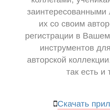
заинтересованными 
их со своим авто
регистрации в Вашем
инструментов для
авторской коллекции.
так есть и 
Скачать прил