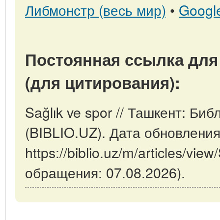
Либмонстр (весь мир)
•
Googl
Постоянная ссылка для
(для цитирования):
Sağlık ve spor // Ташкент: Би
(BIBLIO.UZ). Дата обновления
https://biblio.uz/m/articles/view
обращения: 07.08.2026).