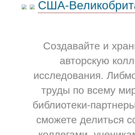
США-Великобрит
Создавайте и хран
авторскую колл
исследования. Либм
труды по всему мир
библиотеки-партнеры,
сможете делиться с
коллегами, ученика