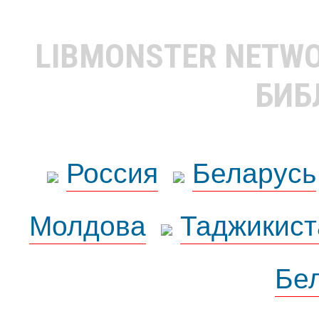
LIBMONSTER NETW
БИБ
Россия
Беларусь
Молдова
Таджикист
Бе