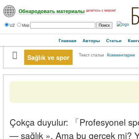
делитесь с миром!
Обнародовать материалы
UZ
Мир
Главная
Авторы
Статьи
Книг
Текст статьи
·
Комментарии
Sağlık ve spor
Çokça duyulur: 「Profesyonel spo
— sağlık ». Ama bu gerçek mi? Yar