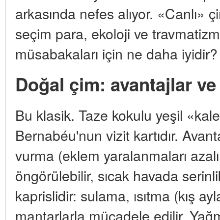
arkasında nefes alıyor. «Canlı» ç
seçim para, ekoloji ve travmatizm
müsabakaları için ne daha iyidir?
Doğal çim: avantajlar ve 
Bu klasik. Taze kokulu yeşil «k
Bernabéu'nun vizit kartıdır. Avan
vurma (eklem yaralanmaları azalır
öngörülebilir, sıcak havada serin
kaprislidir: sulama, ısıtma (kış ay
mantarlarla mücadele edilir. Yağm