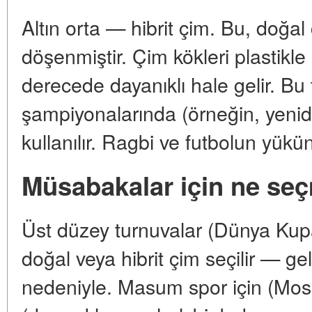
Altın orta — hibrit çim. Bu, doğal ç
döşenmiştir. Çim kökleri plastikl
derecede dayanıklı hale gelir. Bu 
şampiyonalarında (örneğin, yenid
kullanılır. Ragbi ve futbolun yükün
Müsabakalar için ne seç
Üst düzey turnuvalar (Dünya Kupa
doğal veya hibrit çim seçilir — ge
nedeniyle. Masum spor için (Mosk