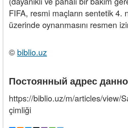
(dayanıklı ve pahalı bir bakım ger
FIFA, resmi maçların sentetik 4. n
üzerinde oynanmasını resmen izin
©
biblio.uz
Постоянный адрес данно
https://biblio.uz/m/articles/view/
çimliği