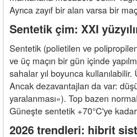
Ayrıca zayıf bir alan varsa bir maç
Sentetik çim: XXI yüzyılı
Sentetik (polietilen ve polipropil
ve üç maçın bir gün içinde yapıl
sahalar yıl boyunca kullanılabilir.
Ancak dezavantajları da var: düşü
yaralanması»). Top bazen normali
Güneşte sentetik +70°C'ye kadar ı
2026 trendleri: hibrit si