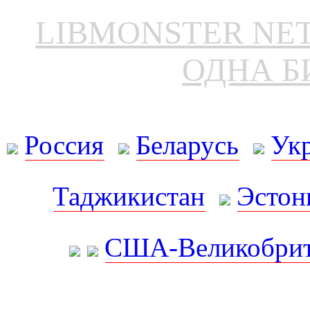
LIBMONSTER N
ОДНА Б
Россия
Беларусь
Ук
Таджикистан
Эстон
США-Великобрит