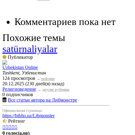
Комментариев пока нет
Похожие темы
satürnaliyalar
Публикатор
Uzbekistan Online
Tashkent, Узбекистан
124 просмотров
→
рейтинг
20.12.2025 (230 дней(я) назад)
Религиоведение
→
другие рубрики
0 подписчиков
Все статьи автора на Либмонстре
Официальная страница:
https://biblio.uz/Libmonster
Рейтинг





0 голос(а,ов)