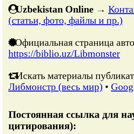
Uzbekistan Online
→
Конта
(статьи, фото, файлы и пр.)
Официальная страница авто
https://biblio.uz/Libmonster
Искать материалы публикат
Либмонстр (весь мир)
•
Goog
Постоянная ссылка для на
цитирования):