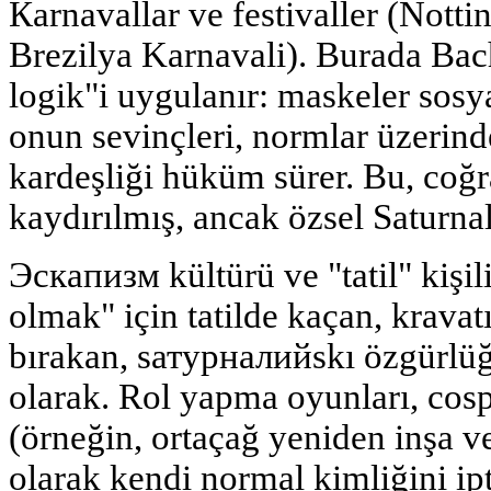
Кarnavallar ve festivaller (Notti
Brezilya Karnavali). Burada Bach
logik"i uygulanır: maskeler sosya
onun sevinçleri, normlar üzerind
kardeşliği hüküm sürer. Bu, coğr
kaydırılmış, ancak özsel Saturnali
Эскапизм kültürü ve "tatil" kişil
olmak" için tatilde kaçan, kravat
bırakan, sатурналийskı özgürlü
olarak. Rol yapma oyunları, cospl
(örneğin, ortaçağ yeniden inşa 
olarak kendi normal kimliğini ipt