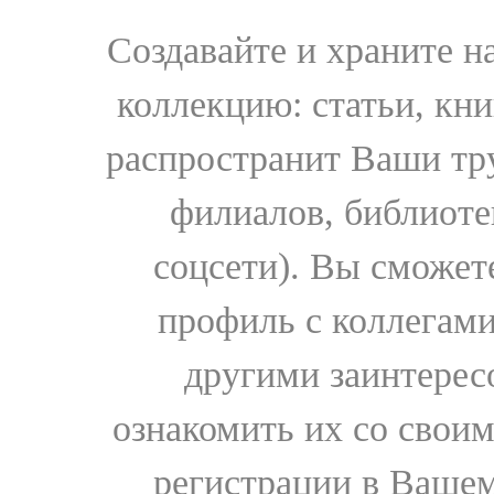
Создавайте и храните 
коллекцию: статьи, кн
распространит Ваши тру
филиалов, библиоте
соцсети). Вы сможет
профиль с коллегами
другими заинтере
ознакомить их со свои
регистрации в Вашем