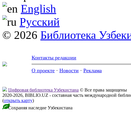
English
Русский
© 2026
Библиотека Узбек
Контакты редакции
О проекте
·
Новости
·
Реклама
Цифровая библиотека Узбекистана
© Все права защищены
2020-2026, BIBLIO.UZ - составная часть международной библ
(
открыть карту
)
Сохраняя наследие Узбекистана