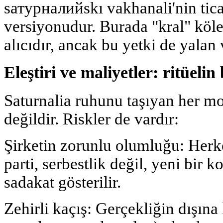
sатурналийskı vakhanali'nin ticari
versiyonudur. Burada "kral" köle
alıcıdır, ancak bu yetki de yalan v
Eleştiri ve maliyetler: ritüel
Saturnalia ruhunu taşıyan her m
değildir. Riskler de vardır:
Şirketin zorunlu olumluğu: Herke
parti, serbestlik değil, yeni bir k
sadakat gösterilir.
Zehirli kaçış: Gerçekliğin dışına k