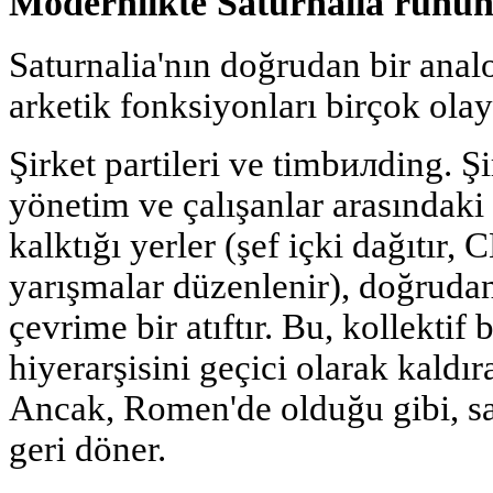
Modernlikte Saturnalia ruhu
Saturnalia'nın doğrudan bir anal
arketik fonksiyonları birçok olay
Şirket partileri ve timbилding. Şir
yönetim ve çalışanlar arasındaki 
kalktığı yerler (şef içki dağıtır,
yarışmalar düzenlenir), doğruda
çevrime bir atıftır. Bu, kollektif 
hiyerarşisini geçici olarak kaldır
Ancak, Romen'de olduğu gibi, sa
geri döner.