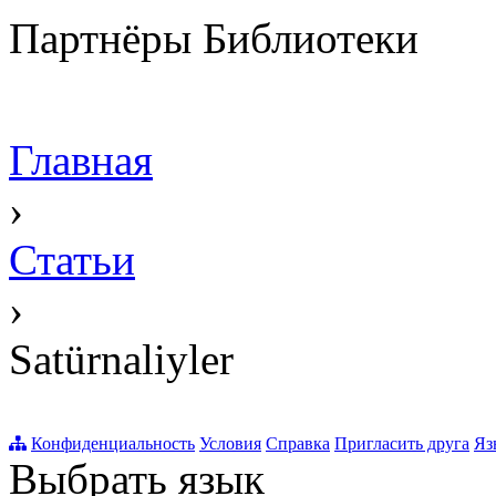
Партнёры Библиотеки
Главная
›
Статьи
›
Satürnaliyler
Конфиденциальность
Условия
Справка
Пригласить друга
Яз
Выбрать язык