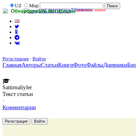
UZ
Мир
Узбекистана
делитесь с миром!
БИБЛИОТЕКА
Обнародовать материалы
Регистрация
·
Войти
·
Главная
Авторы
Статьи
Книги
Фото
Файлы
Дневники
Би
Satürnaliyler
Текст статьи
·
Комментарии
Регистрация
Войти