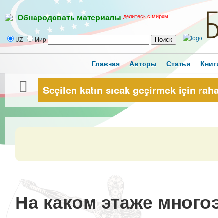
делитесь с миром!
Обнародовать материалы
UZ
Мир
Главная
Авторы
Статьи
Книг
Seçilen katın sıcak geçirmek için rah
На каком этаже много