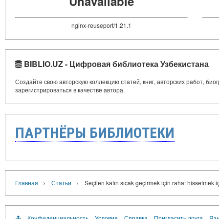
Unavailable
nginx-reuseport/1.21.1
BIBLIO.UZ - Цифровая библиотека Узбекистана
Создайте свою авторскую коллекцию статей, книг, авторских работ, би
зарегистрироваться в качестве автора.
ПАРТНЁРЫ БИБЛИОТЕКИ
›
›
Главная
Статьи
Seçilen katın sıcak geçirmek için rahat hissetmek i
Конфиденциальность
Условия
Справка
Пригласить друга
Язы