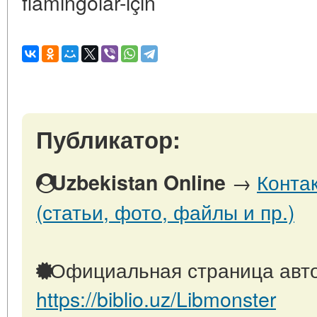
flamingolar-için
Публикатор:
→
Конта
Uzbekistan Online
(статьи, фото, файлы и пр.)
Официальная страница авто
https://biblio.uz/Libmonster