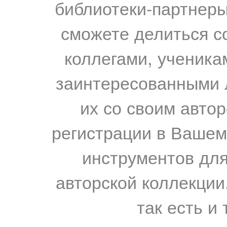
библиотеки-партнеры,
сможете делиться с
коллегами, ученика
заинтересованными 
их со своим авто
регистрации в Вашем
инструментов для
авторской коллекции.
так есть и 