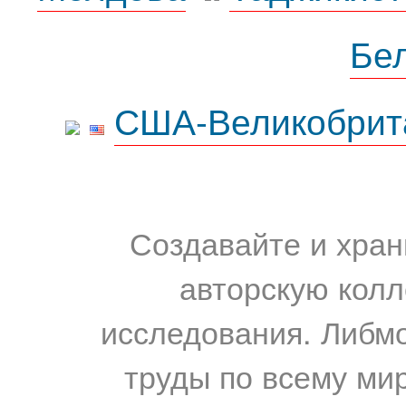
Бе
США-Великобрит
Создавайте и хран
авторскую колл
исследования. Либм
труды по всему мир