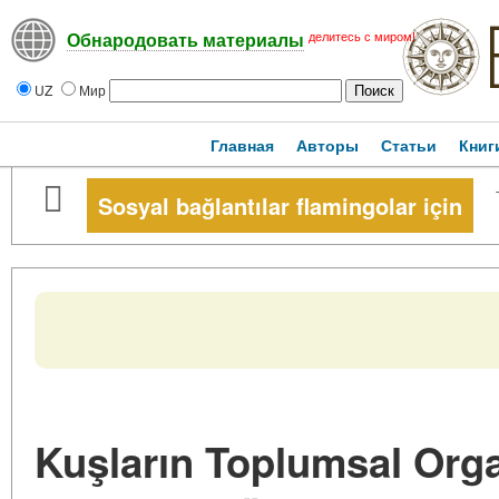
делитесь с миром!
Обнародовать материалы
UZ
Мир
Главная
Авторы
Статьи
Книг
Sosyal bağlantılar flamingolar için
Kuşların Toplumsal Org