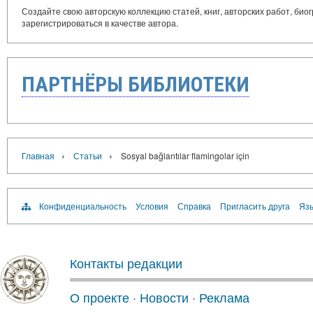
Создайте свою авторскую коллекцию статей, книг, авторских работ, би
зарегистрироваться в качестве автора.
ПАРТНЁРЫ БИБЛИОТЕКИ
›
›
Главная
Статьи
Sosyal bağlantılar flamingolar için
Конфиденциальность
Условия
Справка
Пригласить друга
Язы
Контакты редакции
О проекте
·
Новости
·
Реклама