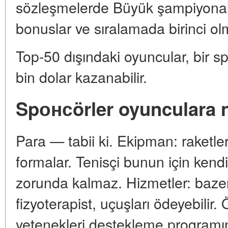
sözleşmelerde Büyük şampiyonalar
bonuslar ve sıralamada birinci olma
Top-50 dışındaki oyuncular, bir 
bin dolar kazanabilir.
Spонсörler oyunculara n
Para — tabii ki. Ekipman: raketler,
formalar. Tenisçi bunun için kend
zorunda kalmaz. Hizmetler: bazen
fizyoterapist, uçuşları ödeyebilir
yetenekleri destekleme programı