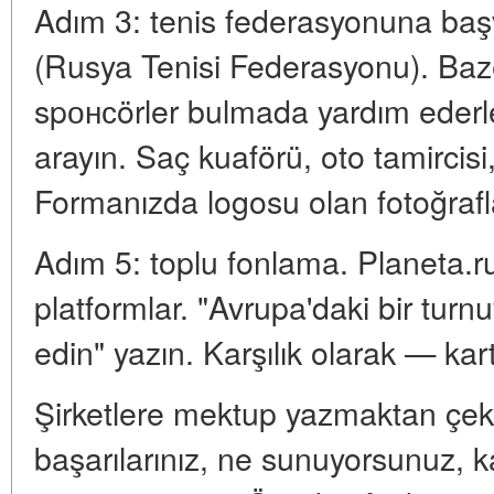
Adım 3: tenis federasyonuna ba
(Rusya Tenisi Federasyonu). Baze
spонсörler bulmada yardım ederle
arayın. Saç kuaförü, oto tamircisi, 
Formanızda logosu olan fotoğraf
Adım 5: toplu fonlama. Planeta.r
platformlar. "Avrupa'daki bir turn
edin" yazın. Karşılık olarak — kart
Şirketlere mektup yazmaktan çeki
başarılarınız, ne sunuyorsunuz, k