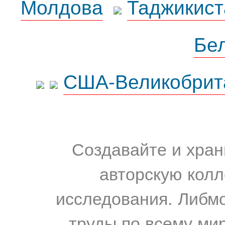
Молдова
Таджикист
Бе
США-Великобрит
Создавайте и хран
авторскую колл
исследования. Либм
труды по всему мир