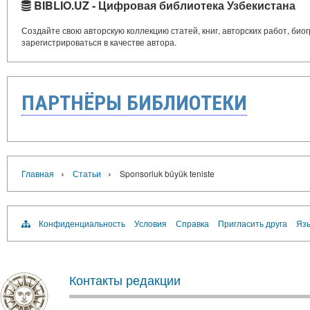
BIBLIO.UZ - Цифровая библиотека Узбекистана
Создайте свою авторскую коллекцию статей, книг, авторских работ, би
зарегистрироваться в качестве автора.
ПАРТНЁРЫ БИБЛИОТЕКИ
›
›
Главная
Статьи
Sponsorluk büyük teniste
Конфиденциальность
Условия
Справка
Пригласить друга
Язы
Контакты редакции