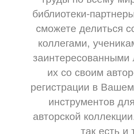
библиотеки-партнеры,
сможете делиться с
коллегами, ученика
заинтересованными 
их со своим авто
регистрации в Вашем
инструментов для
авторской коллекции.
так есть и 