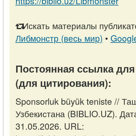
https://biblio.uz/Libmonster
Искать материалы публикато
Либмонстр (весь мир)
•
Googl
Постоянная ссылка для
(для цитирования):
Sponsorluk büyük teniste // Т
Узбекистана (BIBLIO.UZ). Дат
31.05.2026. URL: