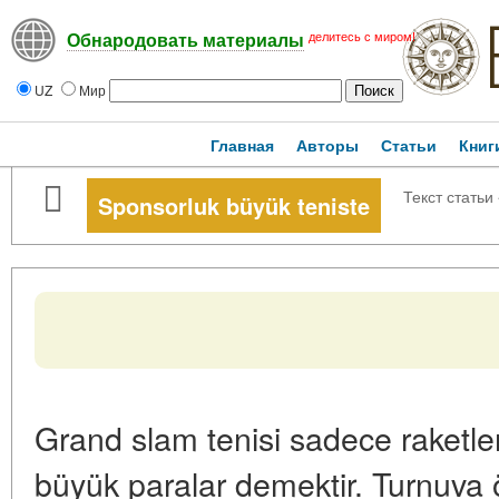
делитесь с миром!
Обнародовать материалы
UZ
Мир
Главная
Авторы
Статьи
Книг
Текст статьи
Sponsorluk büyük teniste
Grand slam tenisi sadece raketler,
büyük paralar demektir. Turnuva ö