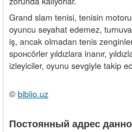
zorunda kalıyorlar.
Grand slam tenisi, tenisin motor
oyuncu seyahat edemez, turnuvala
iş, ancak olmadan tenis zenginleri
spонсörler yıldızlara inanır, yıldızl
izleyiciler, oyunu sevgiyle takip e
©
biblio.uz
Постоянный адрес данно