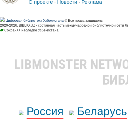
О проекте
·
Новости
·
Реклама
Цифровая библиотека Узбекистана
© Все права защищены
2020-2026, BIBLIO.UZ - составная часть международной библиотечной сети Л
Сохраняя наследие Узбекистана
LIBMONSTER NETW
БИБ
Россия
Беларусь