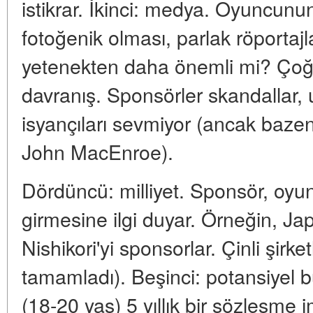
istikrar. İkinci: medya. Oyuncunu
fotoğenik olması, parlak röportaj
yetenekten daha önemli mi? Ço
davranış. Sponsörler skandallar, 
isyançıları sevmiyor (ancak bazen
John MacEnroe).
Dördüncü: milliyet. Sponsör, oyu
girmesine ilgi duyar. Örneğin, Jap
Nishikori'yi sponsorlar. Çinli şirke
tamamladı). Beşinci: potansiyel
(18-20 yaş) 5 yıllık bir sözleşme i