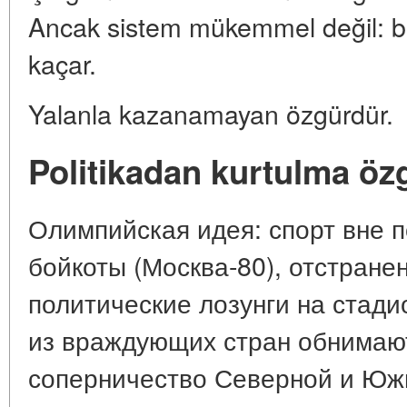
Ancak sistem mükemmel değil: biril
kaçar.
Yalanla kazanamayan özgürdür.
Politikadan kurtulma öz
Олимпийская идея: спорт вне п
бойкоты (Москва-80), отстране
политические лозунги на стади
из враждующих стран обнимают
соперничество Северной и Юж