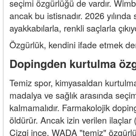
seçimi özgürlüğü de vardır. Wimbl
ancak bu istisnadır. 2026 yılında 
ayakkabılarla, renkli saçlarla çıkıy
Özgürlük, kendini ifade etmek de
Dopingden kurtulma öz
Temiz spor, kimyasaldan kurtulm
madalya ve sağlık arasında seç
kalmamalıdır. Farmakolojik doping
öldürür. Ancak izin verilen ilaçlar
Çizgi ince. WADA "temiz" özgürlü