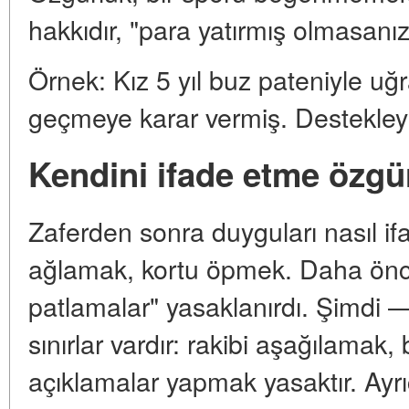
hakkıdır, "para yatırmış olmasanız 
Örnek: Kız 5 yıl buz pateniyle u
geçmeye karar vermiş. Destekley
Kendini ifade etme özgü
Zaferden sonra duyguları nasıl if
ağlamak, kortu öpmek. Daha önc
patlamalar" yasaklanırdı. Şimdi —
sınırlar vardır: rakibi aşağılamak, 
açıklamalar yapmak yasaktır. Ayrıc