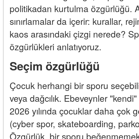
politikadan kurtulma özgürlüğü.
sınırlamalar da içerir: kurallar, re
kaos arasındaki çizgi nerede? Spo
özgürlükleri anlatıyoruz.
Seçim özgürlüğü
Çocuk herhangi bir sporu seçebili
veya dağcılık. Ebeveynler "kendi"
2026 yılında çocuklar daha çok ge
(cyber spor, skateboarding, parko
Özgürlük, bir sporu beğenmeme