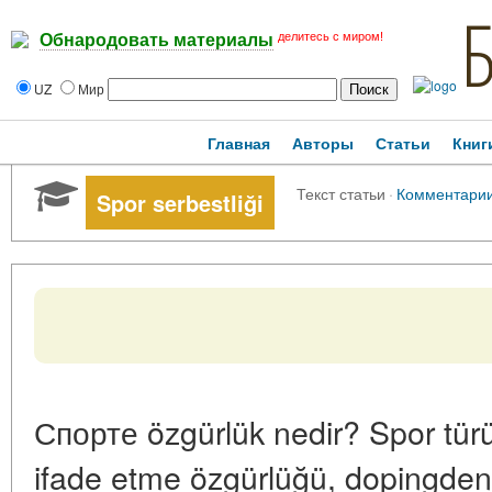
делитесь с миром!
Обнародовать материалы
UZ
Мир
Главная
Авторы
Статьи
Книг
Текст статьи
·
Комментари
Spor serbestliği
Спорте özgürlük nedir? Spor türü
ifade etme özgürlüğü, dopingden