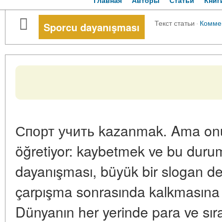
Главная
Авторы
Статьи
Книг
Текст статьи
·
Комме
Sporcu dayanışması
Спорт учить kazanmak. Ama onun
öğretiyor: kaybetmek ve bu duru
dayanışması, büyük bir slogan deği
çarpışma sonrasında kalkmasına y
Dünyanın her yerinde para ve sıra