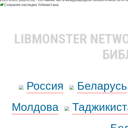
Сохраняя наследие Узбекистана
LIBMONSTER NETW
БИБ
Россия
Беларусь
Молдова
Таджикист
Бе