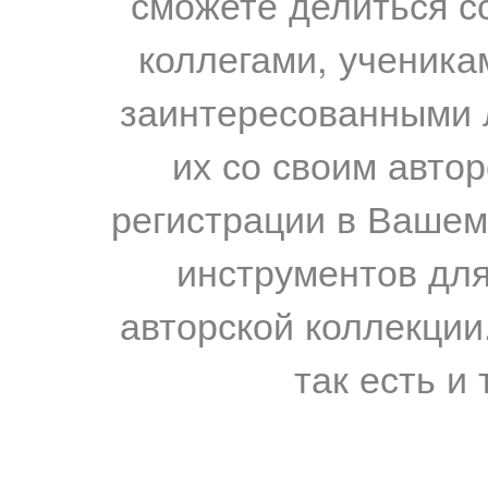
сможете делиться с
коллегами, ученика
заинтересованными 
их со своим авто
регистрации в Вашем
инструментов для
авторской коллекции.
так есть и 