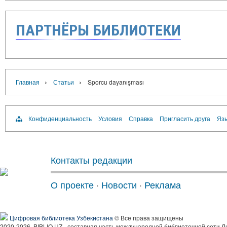
ПАРТНЁРЫ БИБЛИОТЕКИ
›
›
Главная
Статьи
Sporcu dayanışması
Конфиденциальность
Условия
Справка
Пригласить друга
Язы
Контакты редакции
О проекте
·
Новости
·
Реклама
Цифровая библиотека Узбекистана
© Все права защищены
2020-2026, BIBLIO.UZ - составная часть международной библиотечной сети Л