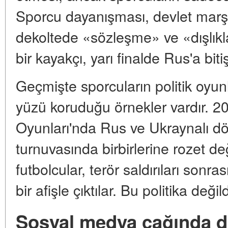
Sporcu dayanışması, devlet marşı il
dekoltede «sözleşme» ve «dışlıkl
bir kayakçı, yarı finalde Rus'a biti
Geçmişte sporcuların politik oyu
yüzü koruduğu örnekler vardır. 20
Oyunları'nda Rus ve Ukraynalı dö
turnuvasında birbirlerine rozet de
futbolcular, terör saldırıları sonra
bir afişle çıktılar. Bu politika değ
Sosyal medya çağında d