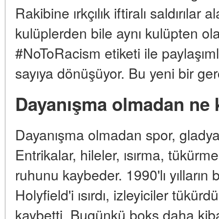
Rakibine ırkçılık iftiralı saldırılar
kulüplerden bile aynı kulüpten ol
#NoToRacism etiketi ile paylaşı
sayıya dönüşüyor. Bu yeni bir ger
Dayanışma olmadan ne 
Dayanışma olmadan spor, gladyat
Entrikalar, hileler, ısırma, tükürme.
ruhunu kaybeder. 1990'lı yılların
Holyfield'i ısırdı, izleyiciler tükür
kaybetti. Bugünkü boks daha kibar,