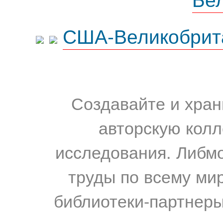
США-Великобрит
Создавайте и хран
авторскую колл
исследования. Либм
труды по всему мир
библиотеки-партнеры,