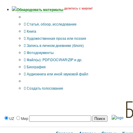
делитесь с миром!
Обнародовать материалы
Тип публикации
Статья, обзор, исследование
Книга
Художественная проза или поэзия
Запись в личном дневнике (блоге)
Фотодокументы
Файл(ы): PDF\DOC\RAR\ZIP и др.
Биография
Аудиокнига или иной звуковой файл
Дополнительные опции:
Создать голосование
UZ
Мир