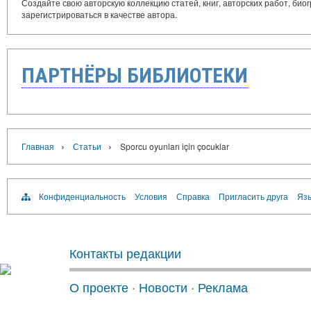
Создайте свою авторскую коллекцию статей, книг, авторских работ, би
зарегистрироваться в качестве автора.
ПАРТНЁРЫ БИБЛИОТЕКИ
›
›
Главная
Статьи
Sporcu oyunları için çocuklar
Конфиденциальность
Условия
Справка
Пригласить друга
Язы
Контакты редакции
О проекте
·
Новости
·
Реклама