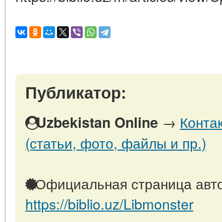
Публикатор:
→
Конта
Uzbekistan Online
(статьи, фото, файлы и пр.)
Официальная страница авто
https://biblio.uz/Libmonster