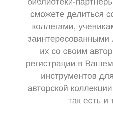
библиотеки-партнеры,
сможете делиться с
коллегами, ученика
заинтересованными 
их со своим авто
регистрации в Вашем
инструментов для
авторской коллекции.
так есть и 