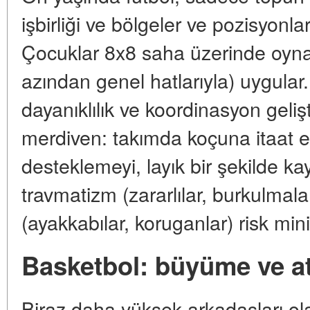
işbirliği ve bölgeler ve pozisyonlar
Çocuklar 8x8 saha üzerinde oynam
azından genel hatlarıyla) uygular. 
dayanıklılık ve koordinasyon gelişti
merdiven: takımda koçuna itaat et
desteklemeyi, layık bir şekilde ka
travmatizm (zararlılar, burkulma
(ayakkabılar, koruganlar) risk mini
Basketbol: büyüme ve at
Biraz daha yüksek arkadaşları ola