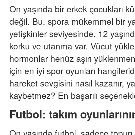
On yaşında bir erkek çocukları k
değil. Bu, spora mükemmel bir y
yetişkinler seviyesinde, 12 yaşı
korku ve utanma var. Vücut yükle
hormonlar henüz aşırı yüklenmem
için en iyi spor oyunları hangiler
hareket sevgisini nasıl kazanır, ya
kaybetmez? En başarılı seçenekler
Futbol: takım oyunlarının
On yaşında futbol, sadece topun v