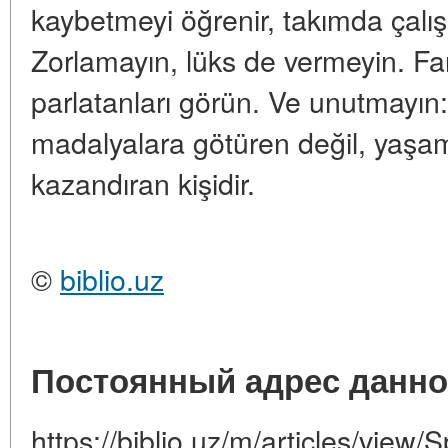
kaybetmeyi öğrenir, takımda çalı
Zorlamayın, lüks de vermeyin. Fark
parlatanları görün. Ve unutmayın:
madalyalara götüren değil, yaşam
kazandıran kişidir.
©
biblio.uz
Постоянный адрес данно
https://biblio.uz/m/articles/view/