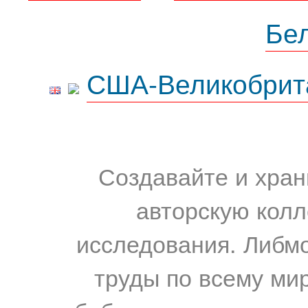
Бе
США-Великобрит
Создавайте и хран
авторскую колл
исследования. Либм
труды по всему мир