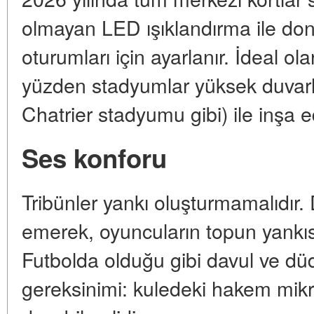
olmayan LED ışıklandırma ile don
oturumları için ayarlanır. İdeal o
yüzden stadyumlar yüksek duvarlar
Chatrier stadyumu gibi) ile inşa edi
Ses konforu
Tribünler yankı oluşturmamalıdır.
emerek, oyuncuların topun yankısı
Futbolda olduğu gibi davul ve düd
gereksinimi: kuledeki hakem mik