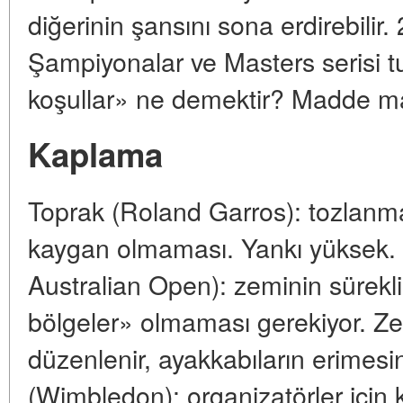
diğerinin şansını sona erdirebilir
Şampiyonalar ve Masters serisi tu
koşullar» ne demektir? Madde ma
Kaplama
Toprak (Roland Garros): tozlanm
kaygan olmaması. Yankı yüksek.
Australian Open): zeminin sürekli
bölgeler» olmaması gerekiyor. Zem
düzenlenir, ayakkabıların erimesi
(Wimbledon): organizatörler için 