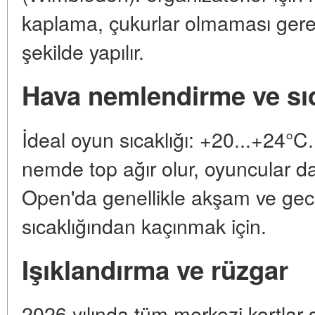
kaplama, çukurlar olmaması gereki
şekilde yapılır.
Hava nemlendirme ve sıc
İdeal oyun sıcaklığı: +20...+24
nemde top ağır olur, oyuncular dah
Open'da genellikle akşam ve gec
sıcaklığından kaçınmak için.
Işıklandırma ve rüzgar
2026 yılında tüm merkezi kortlar 