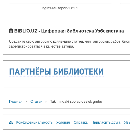
nginx-reuseport/1.21.1
BIBLIO.UZ - Цифровая библиотека Узбекистана
Создайте свою авторскую коллекцию статей, книг, авторских работ, би
зарегистрироваться в качестве автора.
ПАРТНЁРЫ БИБЛИОТЕКИ
›
›
Главная
Статьи
Takımındaki sporcu destek grubu
Конфиденциальность
Условия
Справка
Пригласить друга
Язы