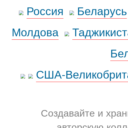
Россия
Беларусь
Молдова
Таджикист
Бе
США-Великобрит
Создавайте и хран
авторскую колл