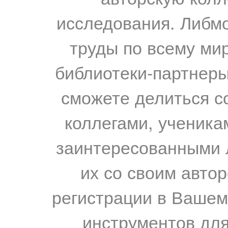
исследования. Либм
труды по всему мир
библиотеки-партнеры,
сможете делиться с
коллегами, ученика
заинтересованными 
их со своим авто
регистрации в Вашем
инструментов для