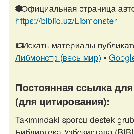
Официальная страница авто
https://biblio.uz/Libmonster
Искать материалы публикато
Либмонстр (весь мир)
•
Googl
Постоянная ссылка для
(для цитирования):
Takımındaki sporcu destek grub
Библиотека Узбекистана (BIB