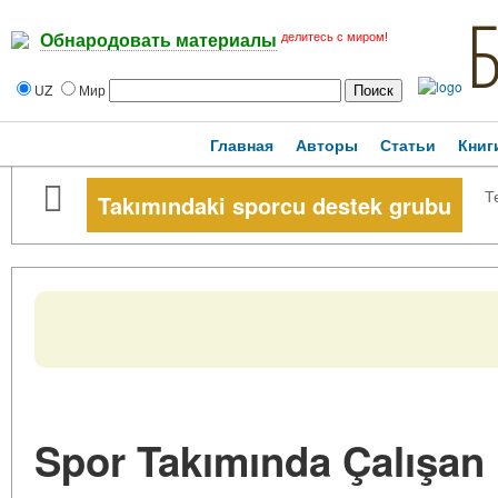
делитесь с миром!
Обнародовать материалы
UZ
Мир
Главная
Авторы
Статьи
Книг
Т
Takımındaki sporcu destek grubu
Spor Takımında Çalışan 