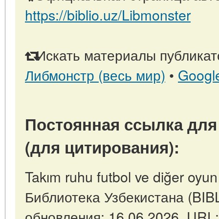
https://biblio.uz/Libmonster
Искать материалы публикато
Либмонстр (весь мир)
•
Googl
Постоянная ссылка для
(для цитирования):
Takım ruhu futbol ve diğer oyun
Библиотека Узбекистана (BIB
обновления: 16.06.2026. URL: