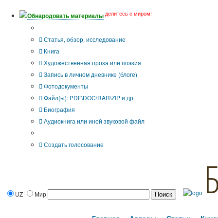
делитесь с миром!
Обнародовать материалы
Тип публикации
Статья, обзор, исследование
Книга
Художественная проза или поэзия
Запись в личном дневнике (блоге)
Фотодокументы
Файл(ы): PDF\DOC\RAR\ZIP и др.
Биография
Аудиокнига или иной звуковой файл
Дополнительные опции:
Создать голосование
UZ
Мир