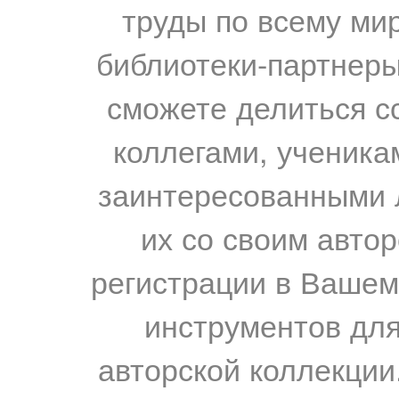
труды по всему мир
библиотеки-партнеры,
сможете делиться с
коллегами, ученика
заинтересованными 
их со своим авто
регистрации в Вашем
инструментов для
авторской коллекции.