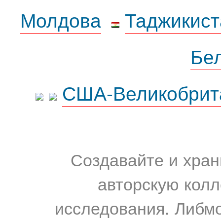
Молдова
Таджикист
Бе
США-Великобрит
Создавайте и хран
авторскую колл
исследования. Либм