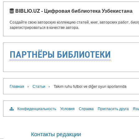
BIBLIO.UZ - Цифровая библиотека Узбекистана
Создайте свою авторскую коллекцию статей, книг, авторских работ, би
зарегистрироваться в качестве автора.
ПАРТНЁРЫ БИБЛИОТЕКИ
›
›
Главная
Статьи
Takım ruhu futbol ve diğer oyun sporlarında
Конфиденциальность
Условия
Справка
Пригласить друга
Язы
Контакты редакции