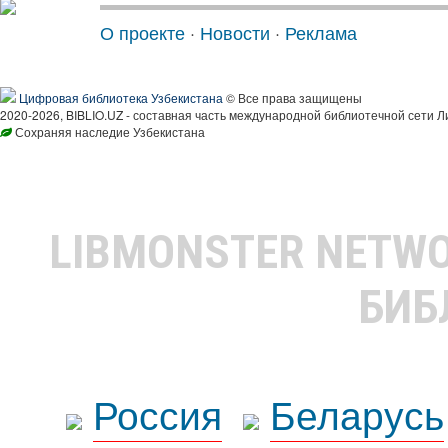
О проекте
·
Новости
·
Реклама
Цифровая библиотека Узбекистана
© Все права защищены
2020-2026, BIBLIO.UZ - составная часть международной библиотечной сети Л
Сохраняя наследие Узбекистана
LIBMONSTER NETW
БИБ
Россия
Беларусь