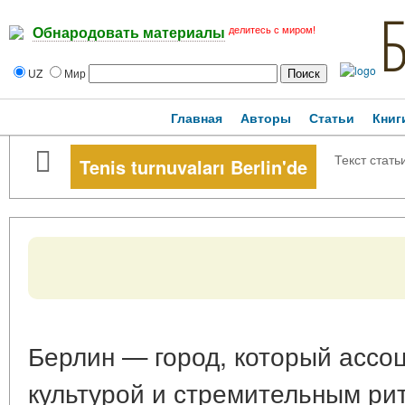
делитесь с миром!
Обнародовать материалы
UZ
Мир
Главная
Авторы
Статьи
Книг
Текст стать
Tenis turnuvaları Berlin'de
Берлин — город, который ассоц
культурой и стремительным ри