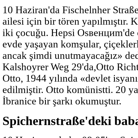
10 Haziran'da Fischelnher Straß
ailesi için bir tören yapılmıştır.
iki çocuğu. Hepsi Osвенциm'de 
evde yaşayan komşular, çiçeklerl
ancak şimdi unutmayacağız» dedi
Kalshoyrer Weg 29'da,Otto Richte
Otto, 1944 yılında «devlet isyan
edilmiştir. Otto komünistti. 20 
İbranice bir şarkı okumuştur.
Spichernstraße'deki baba