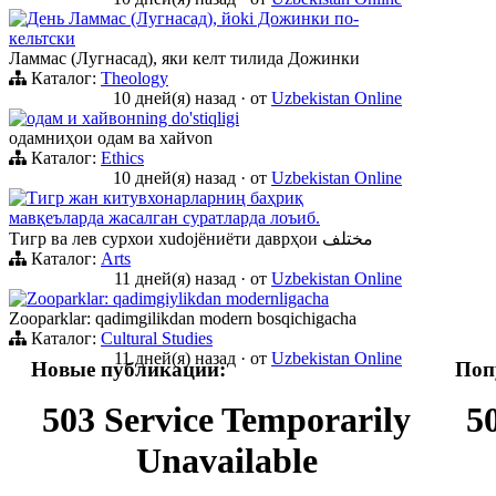
День Ламмас (Лугнасад), йoki Дожинки по-
кельтски
Ламмас (Лугнасад), яки келт тилида Дожинки
Каталог:
Theology
10 дней(я) назад
·
от
Uzbekistan Online
одам и хайвонning do'stiqligi
одамниҳои одам ва хайvon
Каталог:
Ethics
10 дней(я) назад
·
от
Uzbekistan Online
Тигр жан китувхонарларниң баҳриқ
мавқеъларда жасалган суратларда лоъиб.
Тигр ва лев сурхои хudojёниёти даврҳои مختلف
Каталог:
Arts
11 дней(я) назад
·
от
Uzbekistan Online
Zooparklar: qadimgiylikdan modernligacha
Zooparklar: qadimgilikdan modern bosqichigacha
Каталог:
Cultural Studies
11 дней(я) назад
·
от
Uzbekistan Online
Новые публикации:
Поп
503 Service Temporarily
5
Unavailable