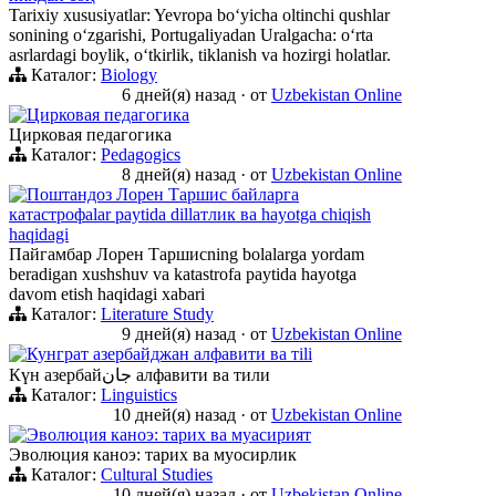
Tarixiy xususiyatlar: Yevropa boʻyicha oltinchi qushlar
sonining oʻzgarishi, Portugaliyadan Uralgacha: oʻrta
asrlardagi boylik, oʻtkirlik, tiklanish va hozirgi holatlar.
Каталог:
Biology
6 дней(я) назад
·
от
Uzbekistan Online
Цирковая педагогика
Цирковая педагогика
Каталог:
Pedagogics
8 дней(я) назад
·
от
Uzbekistan Online
Поштандоз Лорен Таршис байларга
катастрофalar paytida dillатлик ва hayotga chiqish
haqidagi
Пайгамбар Лорен Таршисning bolalarga yordam
beradigan xushshuv va katastrofa paytida hayotga
davom etish haqidagi xabari
Каталог:
Literature Study
9 дней(я) назад
·
от
Uzbekistan Online
Кунграт азербайджан алфавити ва тili
Күн азербайجان алфавити ва тили
Каталог:
Linguistics
10 дней(я) назад
·
от
Uzbekistan Online
Эволюция каноэ: тарих ва муасирият
Эволюция каноэ: тарих ва муосирлик
Каталог:
Cultural Studies
10 дней(я) назад
·
от
Uzbekistan Online