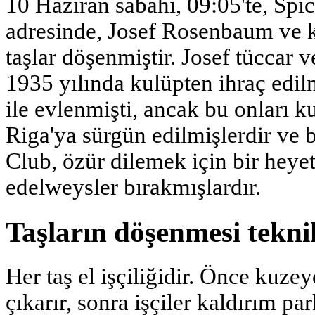
10 Haziran sabahı, 09:05'te, Spi
adresinde, Josef Rosenbaum ve k
taşlar döşenmiştir. Josef tüccar 
1935 yılında kulüpten ihraç edilm
ile evlenmişti, ancak bu onları k
Riga'ya sürgün edilmişlerdir ve 
Club, özür dilemek için bir heyet
edelweysler bırakmışlardır.
Taşların döşenmesi tekni
Her taş el işçiliğidir. Önce kuzey
çıkarır, sonra işçiler kaldırım par