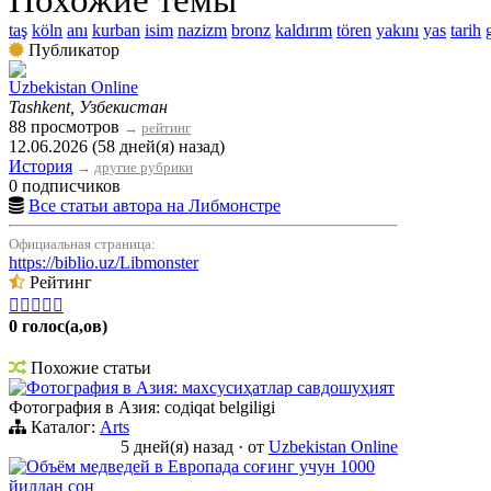
taş
köln
anı
kurban
isim
nazizm
bronz
kaldırım
tören
yakını
yas
tarih
Публикатор
Uzbekistan Online
Tashkent, Узбекистан
88 просмотров
→
рейтинг
12.06.2026 (58 дней(я) назад)
История
→
другие рубрики
0 подписчиков
Все статьи автора на Либмонстре
Официальная страница:
https://biblio.uz/Libmonster
Рейтинг





0 голос(а,ов)
Похожие статьи
Фотография в Азия: махсусиҳатлар савдошуҳият
Фотография в Азия: содiqat belgiligi
Каталог:
Arts
5 дней(я) назад
·
от
Uzbekistan Online
Объём медведей в Европада соғинг учун 1000
йилдан соң