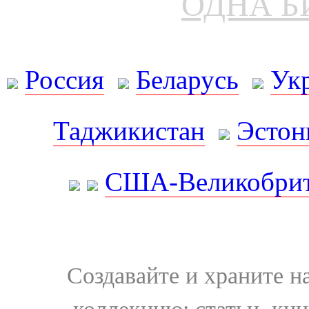
ОДНА Б
Россия
Беларусь
Ук
Таджикистан
Эстон
США-Великобрит
Создавайте и храните 