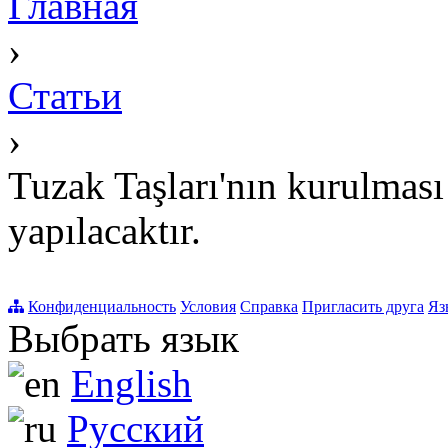
Главная
›
Статьи
›
Tuzak Taşları'nın kurulması
yapılacaktır.
Конфиденциальность
Условия
Справка
Пригласить друга
Яз
Выбрать язык
English
Русский