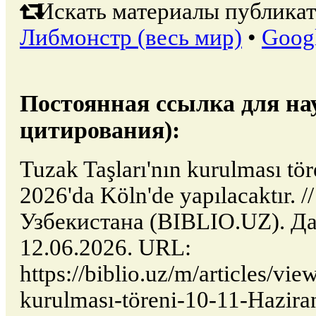
Искать материалы публикат
Либмонстр (весь мир)
•
Goog
Постоянная ссылка для на
цитирования):
Tuzak Taşları'nın kurulması tö
2026'da Köln'de yapılacaktır. 
Узбекистана (BIBLIO.UZ). Да
12.06.2026. URL:
https://biblio.uz/m/articles/vie
kurulması-töreni-10-11-Hazir