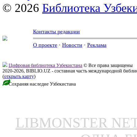
© 2026
Библиотека Узбек
Контакты редакции
О проекте
·
Новости
·
Реклама
Цифровая библиотека Узбекистана
© Все права защищены
2020-2026, BIBLIO.UZ - составная часть международной библ
(
открыть карту
)
Сохраняя наследие Узбекистана
LIBMONSTER N