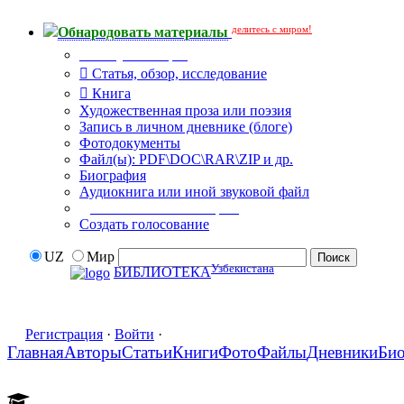
делитесь с миром!
Обнародовать материалы
Тип публикации
Статья, обзор, исследование
Книга
Художественная проза или поэзия
Запись в личном дневнике (блоге)
Фотодокументы
Файл(ы): PDF\DOC\RAR\ZIP и др.
Биография
Аудиокнига или иной звуковой файл
Дополнительные опции:
Создать голосование
UZ
Мир
Узбекистана
БИБЛИОТЕКА
Регистрация
·
Войти
·
Главная
Авторы
Статьи
Книги
Фото
Файлы
Дневники
Би