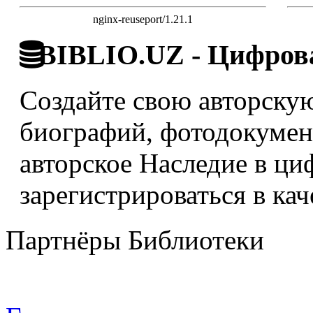
nginx-reuseport/1.21.1
BIBLIO.UZ - Цифрова
Создайте свою авторскую
биографий, фотодокумент
авторское Наследие в ци
зарегистрироваться в кач
Партнёры Библиотеки