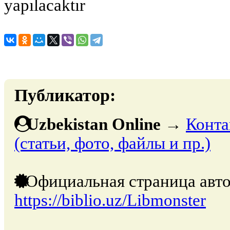
yapılacaktır
Публикатор:
Uzbekistan Online
→
Конта
(статьи, фото, файлы и пр.)
Официальная страница авто
https://biblio.uz/Libmonster