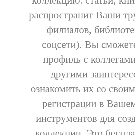
коллекцию: статьи, кн
распространит Ваши тру
филиалов, библиоте
соцсети). Вы сможет
профиль с коллегами
другими заинтере
ознакомить их со свои
регистрации в Вашем
инструментов для соз
коллекции. Это бесплат