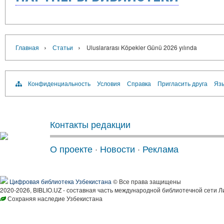
›
›
Главная
Статьи
Uluslararası Köpekler Günü 2026 yılında
Конфиденциальность
Условия
Справка
Пригласить друга
Язы
Контакты редакции
О проекте
·
Новости
·
Реклама
Цифровая библиотека Узбекистана
© Все права защищены
2020-2026, BIBLIO.UZ - составная часть международной библиотечной сети Л
Сохраняя наследие Узбекистана