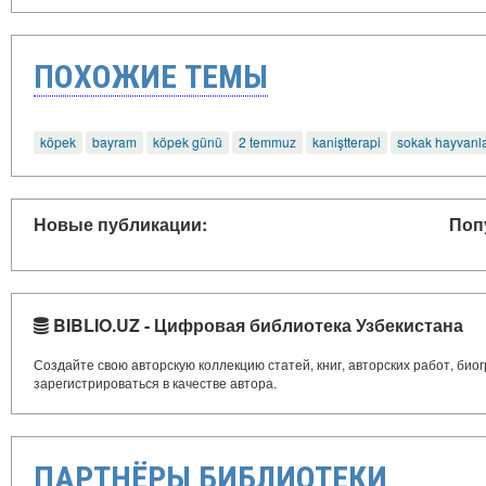
ПОХОЖИЕ ТЕМЫ
köpek
bayram
köpek günü
2 temmuz
kaniştterapi
sokak hayvanla
Новые публикации:
Поп
BIBLIO.UZ - Цифровая библиотека Узбекистана
Создайте свою авторскую коллекцию статей, книг, авторских работ, би
зарегистрироваться в качестве автора.
ПАРТНЁРЫ БИБЛИОТЕКИ