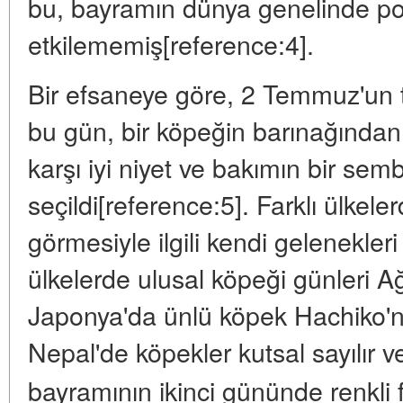
bu, bayramın dünya genelinde pop
etkilememiş[reference:4].
Bir efsaneye göre, 2 Temmuz'un te
bu gün, bir köpeğin barınağından 
karşı iyi niyet ve bakımın bir sem
seçildi[reference:5]. Farklı ülkele
görmesiyle ilgili kendi gelenekler
ülkelerde ulusal köpeği günleri Ağ
Japonya'da ünlü köpek Hachiko'nu
Nepal'de köpekler kutsal sayılır
bayramının ikinci gününde renkli f