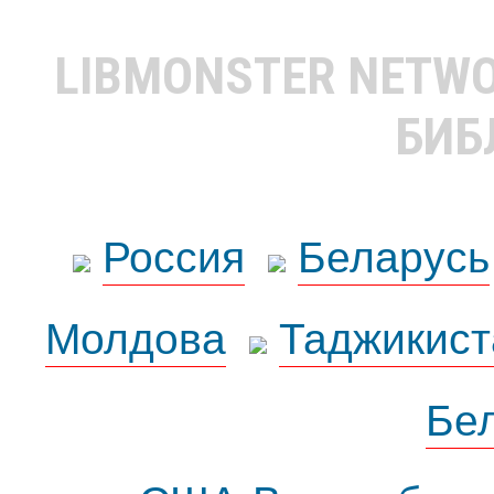
LIBMONSTER NETW
БИБ
Россия
Беларусь
Молдова
Таджикист
Бе