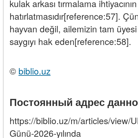
kulak arkası tırmalama ihtiyacının 
hatırlatmasıdır[reference:57]. Çü
hayvan değil, ailemizin tam üyesi
saygıyı hak eden[reference:58].
©
biblio.uz
Постоянный адрес данно
https://biblio.uz/m/articles/view/
Günü-2026-yılında