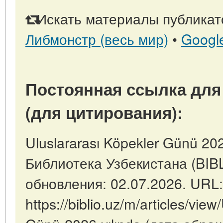
Искать материалы публикато
Либмонстр (весь мир)
•
Googl
Постоянная ссылка для
(для цитирования):
Uluslararası Köpekler Günü 202
Библиотека Узбекистана (BIB
обновления: 02.07.2026. URL:
https://biblio.uz/m/articles/view