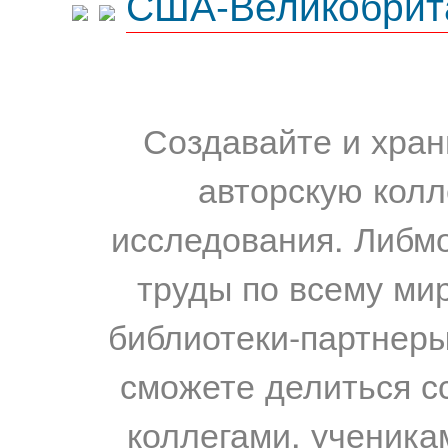
США-Великобрит
Создавайте и хран
авторскую колл
исследования. Либм
труды по всему мир
библиотеки-партнеры,
сможете делиться с
коллегами, ученика