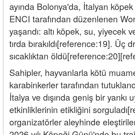
ayında Bolonya'da, İtalyan köpek
ENCI tarafından düzenlenen Worl
yaşandı: altı köpek, su, yiyecek 
tırda bırakıldı[reference:19]. Üç 
sıcaklıktan öldü[reference:20][re
Sahipler, hayvanlarla kötü muam
karabinkerler tarafından tutukland
İtalya ve dışında geniş bir yankı 
etkinliklerinin etikliğini sorguladı[
organizatörler aleyhinde eleştiril
2026 yılı Köpeği Günü'nde bu traje