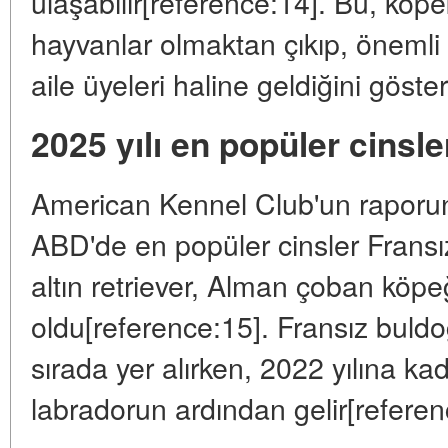
ulaşabilir[reference:14]. Bu, köpe
hayvanlar olmaktan çıkıp, öneml
aile üyeleri haline geldiğini göster
2025 yılı en popüler cinsle
American Kennel Club'un raporun
ABD'de en popüler cinsler Fransız
altın retriever, Alman çoban köpeğ
oldu[reference:15]. Fransız buldog 
sırada yer alırken, 2022 yılına ka
labradorun ardından gelir[referen