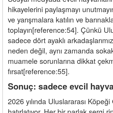
hikayelerini paylaşmayı unutmayın,
ve yarışmalara katılın ve barınakla
toplayın[reference:54]. Çünkü Ul
sadece dört ayaklı arkadaşlarımız 
neden değil, aynı zamanda sokak
muamele sorunlarına dikkat çekme
fırsat[reference:55].
Sonuç: sadece evcil hayva
2026 yılında Uluslararası Köpeği
hatırlatıyor. Her bir parlak sergi r