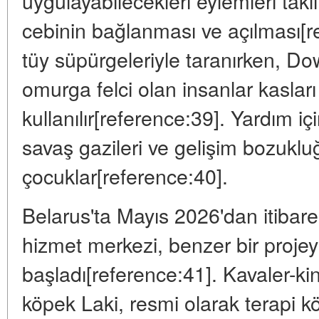
uygulayabilecekleri eylemleri takl
cebinin bağlanması ve açılması[r
tüy süpürgeleriyle taranırken, D
omurga felci olan insanlar kasları
kullanılır[reference:39]. Yardım iç
savaş gazileri ve gelişim bozuklu
çocuklar[reference:40].
Belarus'ta Mayıs 2026'dan itibar
hizmet merkezi, benzer bir proje
başladı[reference:41]. Kavaler-kin
köpek Laki, resmi olarak terapi k