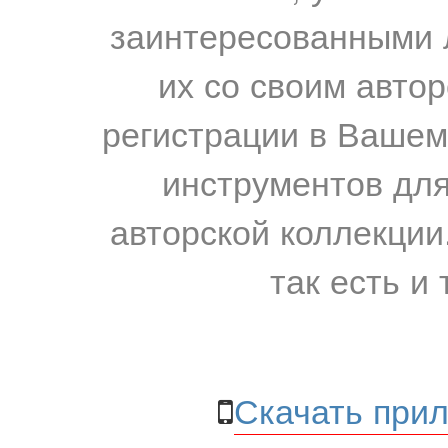
заинтересованными 
их со своим авто
регистрации в Вашем
инструментов для
авторской коллекции.
так есть и 
Скачать прил