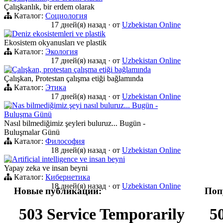
Çalışkanlık, bir erdem olarak
Каталог:
Социология
17 дней(я) назад
·
от
Uzbekistan Online
Deniz ekosistemleri ve plastik
Ekosistem okyanusları ve plastik
Каталог:
Экология
17 дней(я) назад
·
от
Uzbekistan Online
Çalışkan, protestan çalışma etiği bağlamında
Çalışkan, Protestan çalışma etiği bağlamında
Каталог:
Этика
17 дней(я) назад
·
от
Uzbekistan Online
Nas bilmediğimiz şeyi nasıl buluruz... Bugün -
Buluşma Günü
Nasıl bilmediğimiz şeyleri buluruz... Bugün -
Buluşmalar Günü
Каталог:
Философия
18 дней(я) назад
·
от
Uzbekistan Online
Artificial intelligence ve insan beyni
Yapay zeka ve insan beyni
Каталог:
Кибернетика
18 дней(я) назад
·
от
Uzbekistan Online
Новые публикации:
Поп
503 Service Temporarily
5