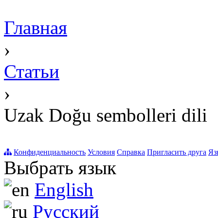
Главная
›
Статьи
›
Uzak Doğu sembolleri dili
Конфиденциальность
Условия
Справка
Пригласить друга
Яз
Выбрать язык
English
Русский