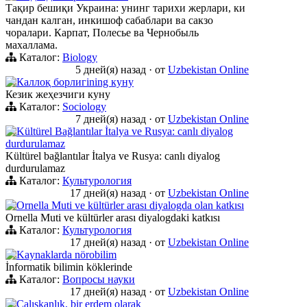
Тақир бешиқи Украина: унинг тарихи жерлари, ки
чандан калган, инкишоф сабаблари ва сакзо
чоралари. Карпат, Полесье ва Чернобыль
махаллама.
Каталог:
Biology
5 дней(я) назад
·
от
Uzbekistan Online
Каллоқ борлигining куну
Кезик жеҳезчиги куну
Каталог:
Sociology
7 дней(я) назад
·
от
Uzbekistan Online
Kültürel Bağlantılar İtalya ve Rusya: canlı diyalog
durdurulamaz
Kültürel bağlantılar İtalya ve Rusya: canlı diyalog
durdurulamaz
Каталог:
Культурология
17 дней(я) назад
·
от
Uzbekistan Online
Ornella Muti ve kültürler arası diyalogda olan katkısı
Ornella Muti ve kültürler arası diyalogdaki katkısı
Каталог:
Культурология
17 дней(я) назад
·
от
Uzbekistan Online
Kaynaklarda nörobilim
İnformatik bilimin köklerinde
Каталог:
Вопросы науки
17 дней(я) назад
·
от
Uzbekistan Online
Çalışkanlık, bir erdem olarak