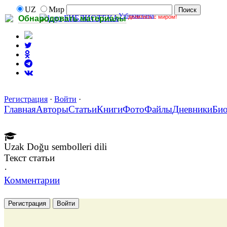
UZ
Мир
Узбекистана
делитесь с миром!
БИБЛИОТЕКА
Обнародовать материалы
Регистрация
·
Войти
·
Главная
Авторы
Статьи
Книги
Фото
Файлы
Дневники
Би
Uzak Doğu sembolleri dili
Текст статьи
·
Комментарии
Регистрация
Войти