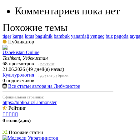
Комментариев пока нет
Похожие темы
tiger
karga
lotus
bagulnik
bambuk
yanardağ
yengeç
buz
pagoda
tayg
Публикатор
Uzbekistan Online
Tashkent, Узбекистан
68 просмотров
→
рейтинг
21.06.2026 (49 дней(я) назад)
Культурология
→
другие рубрики
0 подписчиков
Все статьи автора на Либмонстре
Официальная страница:
https://biblio.uz/Libmonster
Рейтинг





0 голос(а,ов)
Похожие статьи
Медведи Укратинистон