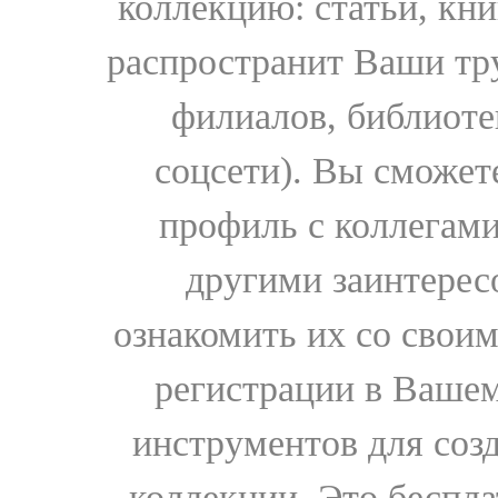
коллекцию: статьи, кн
распространит Ваши тру
филиалов, библиоте
соцсети). Вы сможет
профиль с коллегами
другими заинтере
ознакомить их со свои
регистрации в Вашем
инструментов для соз
коллекции. Это бесплат