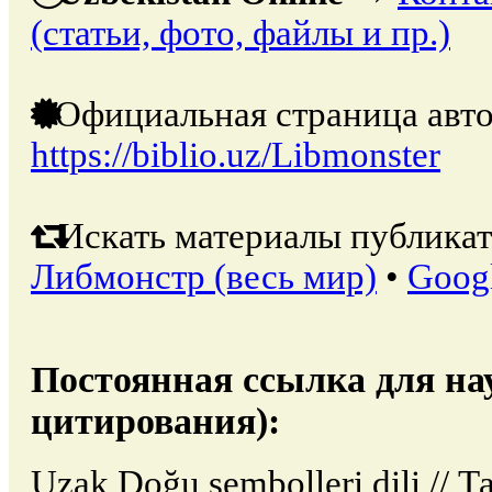
(статьи, фото, файлы и пр.)
Официальная страница авто
https://biblio.uz/Libmonster
Искать материалы публикат
Либмонстр (весь мир)
•
Goog
Постоянная ссылка для на
цитирования):
Uzak Doğu sembolleri dili // 