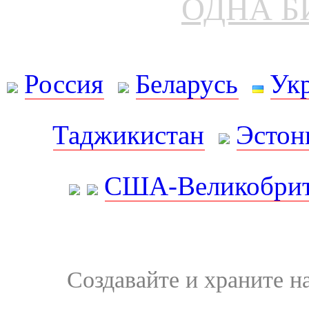
ОДНА Б
Россия
Беларусь
Ук
Таджикистан
Эстон
США-Великобрит
Создавайте и храните 