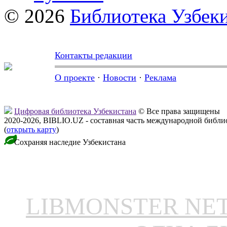
© 2026
Библиотека Узбек
Контакты редакции
О проекте
·
Новости
·
Реклама
Цифровая библиотека Узбекистана
© Все права защищены
2020-2026, BIBLIO.UZ - составная часть международной библ
(
открыть карту
)
Сохраняя наследие Узбекистана
LIBMONSTER N